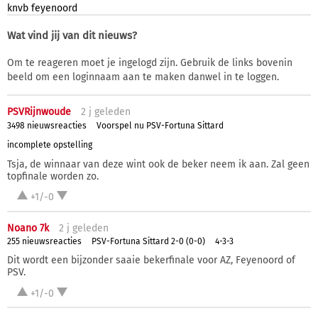
knvb
feyenoord
Wat vind jij van dit nieuws?
Om te reageren moet je ingelogd zijn. Gebruik de links bovenin
beeld om een loginnaam aan te maken danwel in te loggen.
PSVRijnwoude
2 j
geleden
3498 nieuwsreacties
Voorspel nu PSV-Fortuna Sittard
incomplete opstelling
Tsja, de winnaar van deze wint ook de beker neem ik aan. Zal geen
topfinale worden zo.
+1/-0
Noano 7k
2 j
geleden
255 nieuwsreacties
PSV-Fortuna Sittard 2-0 (0-0)
4-3-3
Dit wordt een bijzonder saaie bekerfinale voor AZ, Feyenoord of
PSV.
+1/-0