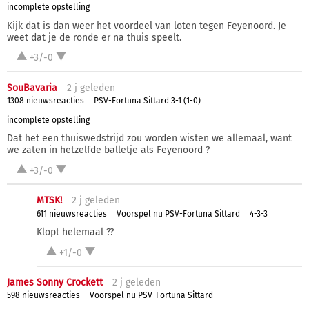
incomplete opstelling
Kijk dat is dan weer het voordeel van loten tegen Feyenoord. Je
weet dat je de ronde er na thuis speelt.
+3/-0
SouBavaria
2 j
geleden
1308 nieuwsreacties
PSV-Fortuna Sittard 3-1 (1-0)
incomplete opstelling
Dat het een thuiswedstrijd zou worden wisten we allemaal, want
we zaten in hetzelfde balletje als Feyenoord ?
+3/-0
MTSK!
2 j
geleden
611 nieuwsreacties
Voorspel nu PSV-Fortuna Sittard
4-3-3
Klopt helemaal ??
+1/-0
James Sonny Crockett
2 j
geleden
598 nieuwsreacties
Voorspel nu PSV-Fortuna Sittard