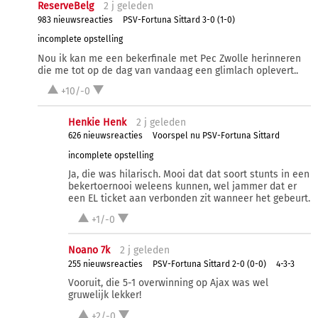
ReserveBelg
2 j
geleden
983 nieuwsreacties
PSV-Fortuna Sittard 3-0 (1-0)
incomplete opstelling
Nou ik kan me een bekerfinale met Pec Zwolle herinneren
die me tot op de dag van vandaag een glimlach oplevert..
+10/-0
Henkie Henk
2 j
geleden
626 nieuwsreacties
Voorspel nu PSV-Fortuna Sittard
incomplete opstelling
Ja, die was hilarisch. Mooi dat dat soort stunts in een
bekertoernooi weleens kunnen, wel jammer dat er
een EL ticket aan verbonden zit wanneer het gebeurt.
+1/-0
Noano 7k
2 j
geleden
255 nieuwsreacties
PSV-Fortuna Sittard 2-0 (0-0)
4-3-3
Vooruit, die 5-1 overwinning op Ajax was wel
gruwelijk lekker!
+2/-0