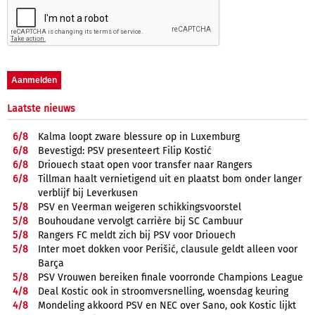
Laatste nieuws
6/
8
Kalma loopt zware blessure op in Luxemburg
6/
8
Bevestigd: PSV presenteert Filip Kostić
6/
8
Driouech staat open voor transfer naar Rangers
6/
8
Tillman haalt vernietigend uit en plaatst bom onder langer
verblijf bij Leverkusen
5/
8
PSV en Veerman weigeren schikkingsvoorstel
5/
8
Bouhoudane vervolgt carrière bij SC Cambuur
5/
8
Rangers FC meldt zich bij PSV voor Driouech
5/
8
Inter moet dokken voor Perišić, clausule geldt alleen voor
Barça
5/
8
PSV Vrouwen bereiken finale voorronde Champions League
4/
8
Deal Kostic ook in stroomversnelling, woensdag keuring
4/
8
Mondeling akkoord PSV en NEC over Sano, ook Kostic lijkt