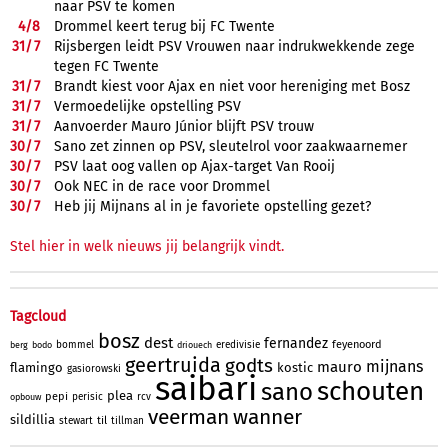
naar PSV te komen
4/
8
Drommel keert terug bij FC Twente
31/
7
Rijsbergen leidt PSV Vrouwen naar indrukwekkende zege
tegen FC Twente
31/
7
Brandt kiest voor Ajax en niet voor hereniging met Bosz
31/
7
Vermoedelijke opstelling PSV
31/
7
Aanvoerder Mauro Júnior blijft PSV trouw
30/
7
Sano zet zinnen op PSV, sleutelrol voor zaakwaarnemer
30/
7
PSV laat oog vallen op Ajax-target Van Rooij
30/
7
Ook NEC in de race voor Drommel
30/
7
Heb jij Mijnans al in je favoriete opstelling gezet?
Stel hier in welk nieuws jij belangrijk vindt.
Tagcloud
bosz
dest
fernandez
feyenoord
bommel
eredivisie
berg
bodo
driouech
geertruida
godts
mijnans
mauro
flamingo
kostic
gasiorowski
saibari
schouten
sano
plea
pepi
perisic
rcv
opbouw
veerman
wanner
sildillia
til
stewart
tillman