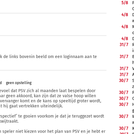
5/
8
4/
8
4/
8
4/
8
31/
7
ik de links bovenin beeld om een loginnaam aan te
31/
7
31/
7
31/
7
30/
7
rd
geen opstelling
gevoel dat PSV zich al maanden laat bespelen door
30/
7
ar geen akkoord, kan zijn dat ze valse hoop willen
30/
7
vervanger komt en de kans op speeltijd groter wordt,
30/
7
 hij gaat vertrekken uiteindelijk.
spectief’ te gooien voorkom je dat je teruggezet wordt
30/
7
wijtraakt.
30/
7
 speler niet kiezen voor het plan van PSV en je hebt er