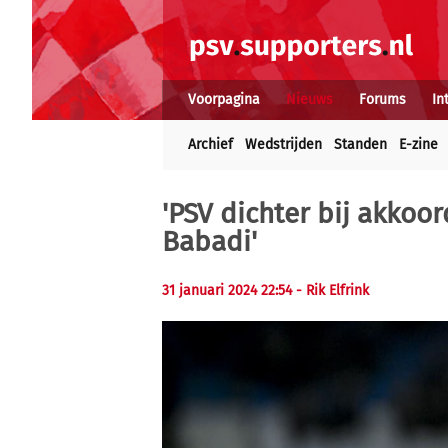
Voorpagina
Nieuws
Forums
In
Archief
Wedstrijden
Standen
E-zine
'PSV dichter bij akkoo
Babadi'
31 januari 2024 22:54 - Rik Elfrink