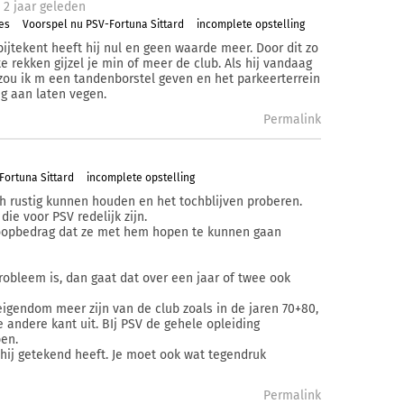
2 j
aar
geleden
es
Voorspel nu PSV-Fortuna Sittard
incomplete opstelling
 bijtekent heeft hij nul en geen waarde meer. Door dit zo
te rekken gijzel je min of meer de club. Als hij vandaag
 zou ik m een tandenborstel geven en het parkeerterrein
g aan laten vegen.
Permalink
Fortuna Sittard
incomplete opstelling
ch rustig kunnen houden en het tochblijven proberen.
ie voor PSV redelijk zijn.
koopbedrag dat ze met hem hopen te kunnen gaan
robleem is, dan gaat dat over een jaar of twee ook
eigendom meer zijn van de club zoals in de jaren 70+80,
 andere kant uit. BIj PSV de gehele opleiding
pen.
 hij getekend heeft. Je moet ook wat tegendruk
Permalink