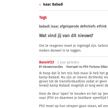
Isaac Babadi
Tags
babadi
isaac
afgelopende
definitiefs
elfrink
Wat vind jij van dit nieuws?
Om te reageren moet je ingelogd zijn. Gebru
maken danwel in te loggen.
Bassie123
2 j
aar
geleden
81 nieuwsreacties
Voorspel nu PSV-Fortuna Sitta
Ik hoop dat ik het mis heb maar ik heb het 
kamp Babadi. Nu zijn ze ineens dichterbij ma
geven tot de transferdeadline zodat er geen 
terwijl kamp Babadi mogelijk al lang weet dat
Door de deur ‘open’ te houden en het op ‘per
naar JPSV en daarmee je kostbare speeltijd k
PSV moet op hun strepen gaan staan, wil een