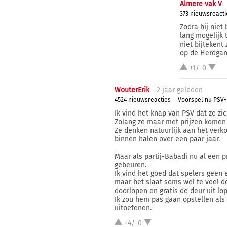
Almere vak V
373 nieuwsreacti
Zodra hij niet
lang mogelijk 
niet bijtekent
op de Herdgan
+1/-0
WouterErik
2 j
aar
geleden
4524 nieuwsreacties
Voorspel nu PSV-
Ik vind het knap van PSV dat ze zi
Zolang ze maar met prijzen komen d
Ze denken natuurlijk aan het ver
binnen halen over een paar jaar.
Maar als partij-Babadi nu al een p
gebeuren.
Ik vind het goed dat spelers geen 
maar het slaat soms wel te veel de
doorlopen en gratis de deur uit lo
Ik zou hem pas gaan opstellen als
uitoefenen.
+4/-0