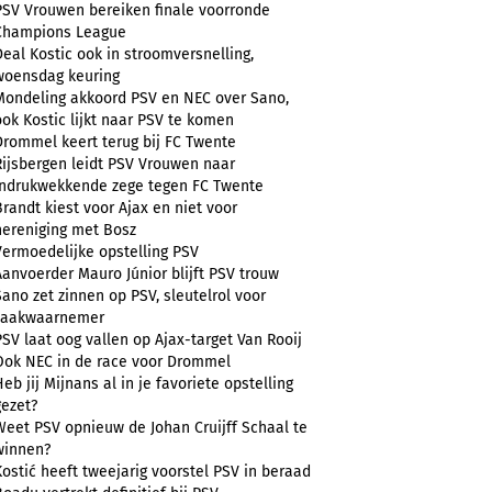
PSV Vrouwen bereiken finale voorronde
Champions League
Deal Kostic ook in stroomversnelling,
woensdag keuring
Mondeling akkoord PSV en NEC over Sano,
ook Kostic lijkt naar PSV te komen
Drommel keert terug bij FC Twente
Rijsbergen leidt PSV Vrouwen naar
indrukwekkende zege tegen FC Twente
Brandt kiest voor Ajax en niet voor
hereniging met Bosz
Vermoedelijke opstelling PSV
Aanvoerder Mauro Júnior blijft PSV trouw
Sano zet zinnen op PSV, sleutelrol voor
zaakwaarnemer
PSV laat oog vallen op Ajax-target Van Rooij
Ook NEC in de race voor Drommel
Heb jij Mijnans al in je favoriete opstelling
gezet?
Weet PSV opnieuw de Johan Cruijff Schaal te
winnen?
Kostić heeft tweejarig voorstel PSV in beraad