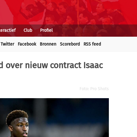
teractief
Club
Profiel
Twitter
Facebook
Bronnen
Scorebord
RSS feed
rd over nieuw contract Isaac
Foto: Pro Shots