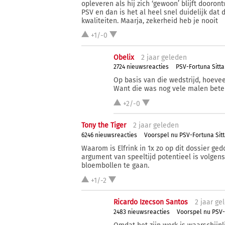
opleveren als hij zich ‘gewoon’ blijft dooro
PSV en dan is het al heel snel duidelijk dat 
kwaliteiten. Maarja, zekerheid heb je nooit
+1/-0
Obelix
2 j
aar
geleden
2724 nieuwsreacties
PSV-Fortuna Sittar
Op basis van die wedstrijd, hoevee
Want die was nog vele malen beter
+2/-0
Tony the Tiger
2 j
aar
geleden
6246 nieuwsreacties
Voorspel nu PSV-Fortuna Sit
Waarom is Elfrink in 1x zo op dit dossier g
argument van speeltijd potentieel is volgens
bloembollen te gaan.
+1/-2
Ricardo Izecson Santos
2 j
aar
gel
2483 nieuwsreacties
Voorspel nu PSV-