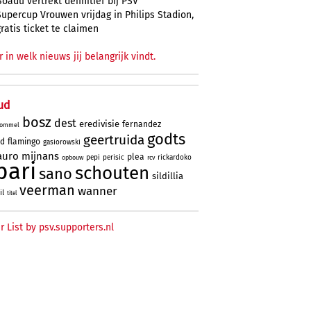
Boadu vertrekt definitief bij PSV
Supercup Vrouwen vrijdag in Philips Stadion,
gratis ticket te claimen
r in welk nieuws jij belangrijk vindt.
ud
bosz
dest
eredivisie
fernandez
ommel
godts
geertruida
rd
flamingo
gasiorowski
uro
mijnans
plea
pepi
perisic
rickardoko
opbouw
rcv
bari
schouten
sano
sildillia
veerman
wanner
il
titel
r List by psv.supporters.nl