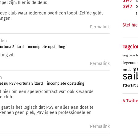
29/
7
l zijn: hier is de deur.
29/
7
 lieve club waar iedereen overheen loopt. Zelfde geldt
angen.
Stel hie
Permalink
den
Tagclo
ortuna Sittard
incomplete opstelling
ing zit.
b
berg
bodo
feyenoo
Permalink
ma
kostic
sai
n
el nu PSV-Fortuna Sittard
incomplete opstelling
stewart
t
at hier om een speler/contract wat ook X waarde
e club.
A Twitte
gaat is het logisch dat PSV er alles aan doet te
kennen geen plek, PSV is een professionele en
Permalink