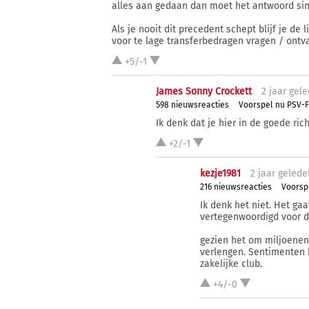
alles aan gedaan dan moet het antwoord simpe
Als je nooit dit precedent schept blijf je de
voor te lage transferbedragen vragen / ontv
+5/-1
James Sonny Crockett
2 j
aar
gele
598 nieuwsreacties
Voorspel nu PSV-F
Ik denk dat je hier in de goede richt
+2/-1
kezje1981
2 j
aar
gelede
216 nieuwsreacties
Voorsp
Ik denk het niet. Het ga
vertegenwoordigd voor d
gezien het om miljoenen 
verlengen. Sentimenten 
zakelijke club.
+4/-0