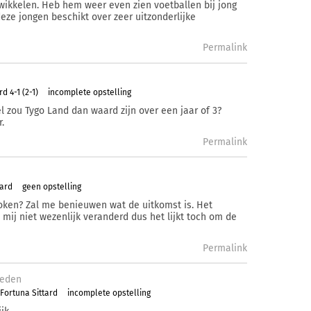
ntwikkelen. Heb hem weer even zien voetballen bij jong
deze jongen beschikt over zeer uitzonderlijke
Permalink
d 4-1 (2-1)
incomplete opstelling
l zou Tygo Land dan waard zijn over een jaar of 3?
.
Permalink
tard
geen opstelling
edoken? Zal me benieuwen wat de uitkomst is. Het
 mij niet wezenlijk veranderd dus het lijkt toch om de
Permalink
eden
Fortuna Sittard
incomplete opstelling