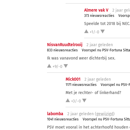
Almere vak V
2 j
aar
gel
373 nieuwsreacties
Voorsp
Speelde tot 2018 bij NEC.
+1/-0
NisvanRuudtelrooij
2 j
aar
geleden
833 nieuwsreacties
Voorspel nu PSV-Fortuna Sitt
Ik was vanavond weer dichterbij sex.
+9/-0
Mick001
2 j
aar
geleden
1171 nieuwsreacties
Voorspel nu PSV-F
Met je rechter- of linkerhand?
+3/-0
labomba
2 j
aar
geleden (
gewijzigd
)
1041 nieuwsreacties
Voorspel nu PSV-Fortuna Sitt
PSV moet vooral in het achterhoofd houden d