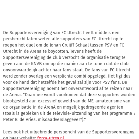
De Supportersvereniging van FC Utrecht heeft middels een
persbericht laten weten alle supporters van FC Utrecht op te
roepen het duel om de Johan Cruijff Schaal tussen PSV en FC
Utrecht in de Arena te boycotten. Tevens heeft de
Supportersvereniging de club verzocht de organisatie terug te
geven aan de KNVB om op die manier aan te tonen dat de club
onvoorwaardelijk achter haar fans staat. De fans van FC Utrecht
werd zonder overleg een verplichte combi opgelegd. Het ligt dus
voor de hand dat hetzelfde het geval zal zijn voor PSV fans. De
Supportersvereniging noemt het onverantwoord af te reizen naar
de Arena. "Daarmee wordt voorkomen dat deze supporters worden
blootgesteld aan excessief geweld van de ME, amateurisme van
de organisatie in de ArenA en mogelijk gedrogeerde agenten
(zoals is gebleken uit de televisie-uitzending van het programma ?
Peter R. de Vries, misdaadverslaggever?)."
Lees ook het uitgebreide persbericht van de Supportersvereniging
op haar website:
forza-utreg.nl
.