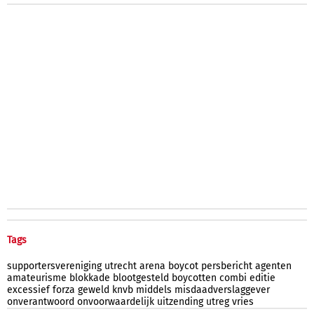
Tags
supportersvereniging
utrecht
arena
boycot
persbericht
agenten
amateurisme
blokkade
blootgesteld
boycotten
combi
editie
excessief
forza
geweld
knvb
middels
misdaadverslaggever
onverantwoord
onvoorwaardelijk
uitzending
utreg
vries