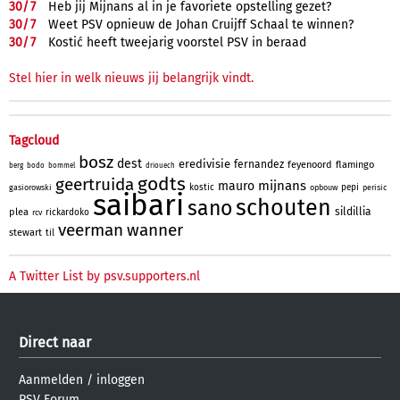
30/
7
Heb jij Mijnans al in je favoriete opstelling gezet?
30/
7
Weet PSV opnieuw de Johan Cruijff Schaal te winnen?
30/
7
Kostić heeft tweejarig voorstel PSV in beraad
Stel hier in welk nieuws jij belangrijk vindt.
Tagcloud
bosz
dest
eredivisie
fernandez
feyenoord
flamingo
berg
bodo
bommel
driouech
godts
geertruida
mijnans
mauro
kostic
pepi
gasiorowski
opbouw
perisic
saibari
schouten
sano
sildillia
plea
rickardoko
rcv
veerman
wanner
stewart
til
A Twitter List by psv.supporters.nl
Direct naar
Aanmelden
/
inloggen
PSV Forum