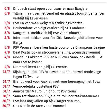
6/
8
Driouech staat open voor transfer naar Rangers
6/
8
Tillman haalt vernietigend uit en plaatst bom onder langer
verblijf bij Leverkusen
5/
8
PSV en Veerman weigeren schikkingsvoorstel
5/
8
Bouhoudane vervolgt carrière bij SC Cambuur
5/
8
Rangers FC meldt zich bij PSV voor Driouech
5/
8
Inter moet dokken voor Perišić, clausule geldt alleen voor
Barça
5/
8
PSV Vrouwen bereiken finale voorronde Champions League
4/
8
Deal Kostic ook in stroomversnelling, woensdag keuring
4/
8
Mondeling akkoord PSV en NEC over Sano, ook Kostic lijkt
naar PSV te komen
4/
8
Drommel keert terug bij FC Twente
31/
7
Rijsbergen leidt PSV Vrouwen naar indrukwekkende zege
tegen FC Twente
31/
7
Brandt kiest voor Ajax en niet voor hereniging met Bosz
31/
7
Vermoedelijke opstelling PSV
31/
7
Aanvoerder Mauro Júnior blijft PSV trouw
30/
7
Sano zet zinnen op PSV, sleutelrol voor zaakwaarnemer
30/
7
PSV laat oog vallen op Ajax-target Van Rooij
30/
7
Ook NEC in de race voor Drommel