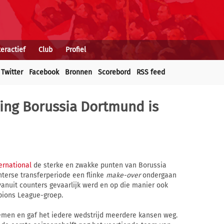
teractief
Club
Profiel
Twitter
Facebook
Bronnen
Scorebord
RSS feed
ling Borussia Dortmund is
ernational
de sterke en zwakke punten van Borussia
nterse transferperiode een flinke
make-over
ondergaan
vanuit counters gevaarlijk werd en op die manier ook
pions League-groep.
emen en gaf het iedere wedstrijd meerdere kansen weg.