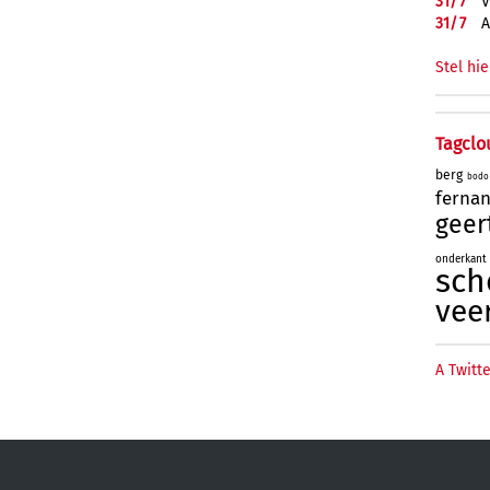
31/
7
V
31/
7
A
Stel hie
Tagclo
berg
bodo
ferna
geer
onderkant
sch
vee
A Twitte