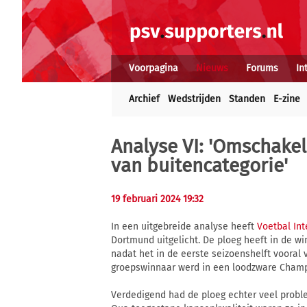
Voorpagina
Nieuws
Forums
In
Archief
Wedstrijden
Standen
E-zine
Analyse VI: 'Omschake
van buitencategorie'
19 februari 2024 19:32
In een uitgebreide analyse heeft
Voetbal Int
Dortmund uitgelicht. De ploeg heeft in de wi
nadat het in de eerste seizoenshelft vooral 
groepswinnaar werd in een loodzware Cham
Verdedigend had de ploeg echter veel probl