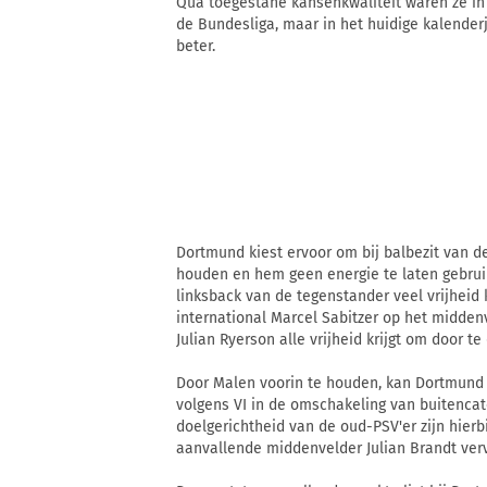
Qua toegestane kansenkwaliteit waren ze in
de Bundesliga, maar in het huidige kalender
beter.
Dortmund kiest ervoor om bij balbezit van d
houden en hem geen energie te laten gebruik
linksback van de tegenstander veel vrijheid kr
international Marcel Sabitzer op het midden
Julian Ryerson alle vrijheid krijgt om door te
Door Malen voorin te houden, kan Dortmund e
volgens VI in de omschakeling van buitencate
doelgerichtheid van de oud-PSV'er zijn hierbi
aanvallende middenvelder Julian Brandt vervu