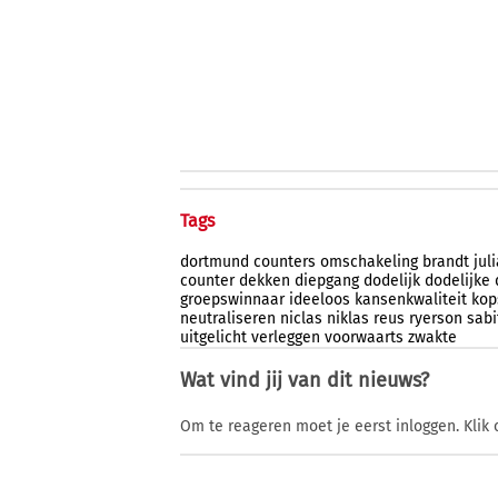
Tags
dortmund
counters
omschakeling
brandt
jul
counter
dekken
diepgang
dodelijk
dodelijke
groepswinnaar
ideeloos
kansenkwaliteit
kop
neutraliseren
niclas
niklas
reus
ryerson
sabi
uitgelicht
verleggen
voorwaarts
zwakte
Wat vind jij van dit nieuws?
Om te reageren moet je eerst inloggen. Klik 