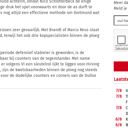
tmund achterin, omdat Nico Schlotterbeck de enige
Meer da
oge druk het spel voorwaarts en door de as durft te
Meld je
 is nog altijd een effectieve methode om Dortmund wat
eizoen zeer gevaarlijk. Met Brandt of Marco Reus staat
d, terwijl het ook drie kopspecialisten binnen de ploeg
eriode defensief stabieler is geworden, is de
sbaar bij counters van de tegenstander. Met name
 er volgens VI een sleutelrol lijkt te liggen voor Hirving
, zijn de kwetsbaarheden binnen de ploeg nog steeds
voor de dodelijke counters en corners van de Duitse
Laatst
7/
8
V
7/
8
T
F
7/
8
C
D
6/
8
K
6/
8
B