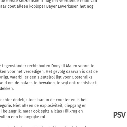
 de eerste seizoenshelft nog het veertiende team van
jaar doet alleen koploper Bayer Leverkusen het nog
e tegenstander rechtsbuiten Donyell Malen voorin te
en voor het verdedigen. Het gevolg daarvan is dat de
ijgt, waarbij er een sleutelrol ligt voor Oostenrijks
veld om de balans te bewaken, terwijl ook rechtsback
 dekken.
chter dodelijk toeslaan in de counter en is het
gorie. Niet alleen de explosiviteit, diepgang en
j belangrijk, maar ook spits Niclas Füllkrug en
PSV
llen een belangrijke rol.