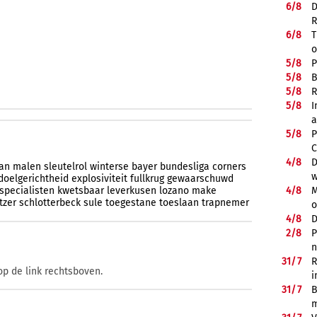
6/
8
D
R
6/
8
T
o
5/
8
P
5/
8
B
5/
8
R
5/
8
I
a
5/
8
P
C
4/
8
D
ian
malen
sleutelrol
winterse
bayer
bundesliga
corners
w
doelgerichtheid
explosiviteit
fullkrug
gewaarschuwd
4/
8
M
specialisten
kwetsbaar
leverkusen
lozano
make
tzer
schlotterbeck
sule
toegestane
toeslaan
trapnemer
o
4/
8
D
2/
8
P
n
31/
7
R
op de link rechtsboven.
i
31/
7
B
m