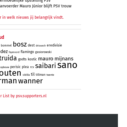
ermoedelijke opstelling PSV
anvoerder Mauro Júnior blijft PSV trouw
r in welk nieuws jij belangrijk vindt.
ud
bosz
dest
eredivisie
bommel
driouech
ndez
flamingo
gasiorowski
feyenoord
truida
mauro
mijnans
godts
kostic
sano
saibari
perisic
plea
rcv
opbouw
outen
til
tillman
twente
sildillia
rman
wanner
r List by psv.supporters.nl