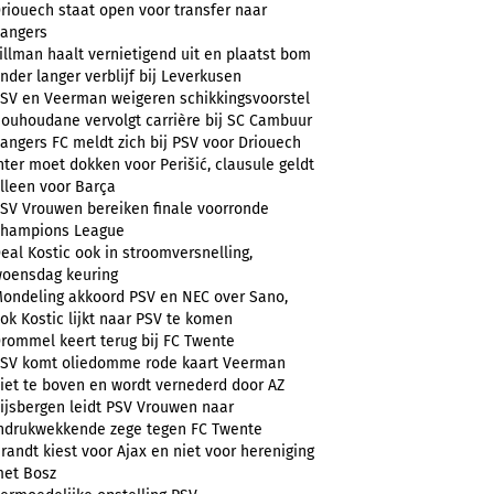
riouech staat open voor transfer naar
angers
illman haalt vernietigend uit en plaatst bom
nder langer verblijf bij Leverkusen
SV en Veerman weigeren schikkingsvoorstel
ouhoudane vervolgt carrière bij SC Cambuur
angers FC meldt zich bij PSV voor Driouech
nter moet dokken voor Perišić, clausule geldt
lleen voor Barça
SV Vrouwen bereiken finale voorronde
hampions League
eal Kostic ook in stroomversnelling,
oensdag keuring
ondeling akkoord PSV en NEC over Sano,
ok Kostic lijkt naar PSV te komen
rommel keert terug bij FC Twente
SV komt oliedomme rode kaart Veerman
iet te boven en wordt vernederd door AZ
ijsbergen leidt PSV Vrouwen naar
ndrukwekkende zege tegen FC Twente
randt kiest voor Ajax en niet voor hereniging
et Bosz