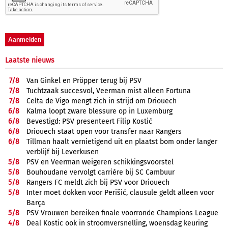
Laatste nieuws
7/
8
Van Ginkel en Pröpper terug bij PSV
7/
8
Tuchtzaak succesvol, Veerman mist alleen Fortuna
7/
8
Celta de Vigo mengt zich in strijd om Driouech
6/
8
Kalma loopt zware blessure op in Luxemburg
6/
8
Bevestigd: PSV presenteert Filip Kostić
6/
8
Driouech staat open voor transfer naar Rangers
6/
8
Tillman haalt vernietigend uit en plaatst bom onder langer
verblijf bij Leverkusen
5/
8
PSV en Veerman weigeren schikkingsvoorstel
5/
8
Bouhoudane vervolgt carrière bij SC Cambuur
5/
8
Rangers FC meldt zich bij PSV voor Driouech
5/
8
Inter moet dokken voor Perišić, clausule geldt alleen voor
Barça
5/
8
PSV Vrouwen bereiken finale voorronde Champions League
4/
8
Deal Kostic ook in stroomversnelling, woensdag keuring