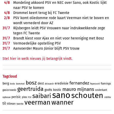
4/
8
Mondeling akkoord PSV en NEC over Sano, ook Kostic lijkt
naar PSV te komen
4/
8
Drommel keert terug bij FC Twente
2/
8
PSV komt oliedomme rode kaart Veerman niet te boven en
wordt vernederd door AZ
31/
7
Rijsbergen leidt PSV Vrouwen naar indrukwekkende zege
tegen FC Twente
31/
7
Brandt kiest voor Ajax en niet voor hereniging met Bosz
31/
7
Vermoedelijke opstelling PSV
31/
7
Aanvoerder Mauro Júnior blijft PSV trouw
Stel hier in welk nieuws jij belangrijk vindt.
Tagcloud
bosz
fernandez
berg
dest
eredivisie
flamingo
bommel
driouech
bodo
feyenoord
geertruida
mauro
mijnans
godts
kostic
gasiorowski
onderkant
sano
schouten
saibari
perisic
plea
rcv
opbouw
sildillia
veerman
wanner
til
tillman
twente