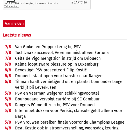
Laatste nieuws
7/
8
Van Ginkel en Pröpper terug bij PSV
7/
8
Tuchtzaak succesvol, Veerman mist alleen Fortuna
7/
8
Celta de Vigo mengt zich in strijd om Driouech
6/
8
Kalma loopt zware blessure op in Luxemburg
6/
8
Bevestigd: PSV presenteert Filip Kostić
6/
8
Driouech staat open voor transfer naar Rangers
6/
8
Tillman haalt vernietigend uit en plaatst bom onder langer
verblijf bij Leverkusen
5/
8
PSV en Veerman weigeren schikkingsvoorstel
5/
8
Bouhoudane vervolgt carrière bij SC Cambuur
5/
8
Rangers FC meldt zich bij PSV voor Driouech
5/
8
Inter moet dokken voor Perišić, clausule geldt alleen voor
Barça
5/
8
PSV Vrouwen bereiken finale voorronde Champions League
4/
8
Deal Kostic ook in stroomversnelling, woensdag keuring