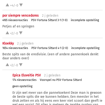
+4/-0
por siempre vencedores
2 j
geleden
4165 nieuwsreacties
PSV-Fortuna Sittard 3-1 (1-0)
incomplete opstelling
Petjes af en springen
+2/-0
Kloekky
2 j
geleden
1654 nieuwsreacties
PSV-Fortuna Sittard 4-1 (2-0)
incomplete opstelling
Beste spits van de eredivisie. (een of andere pannenkoek denkt
daar anders over)
+2/-0
Epica Eluveitie PSV
2 j
geleden
174 nieuwsreacties
Voorspel nu PSV-Fortuna Sittard
geen opstelling
Er zijn wel meer van die pannekoeken! Deze man is gewoon
de beste spits die we kunnen hebben. Een meester in het
druk zetten en als hij eens een keer niet scoort dan geeft ie
wel een assist. Dit alles is meteen de zwakke punten van