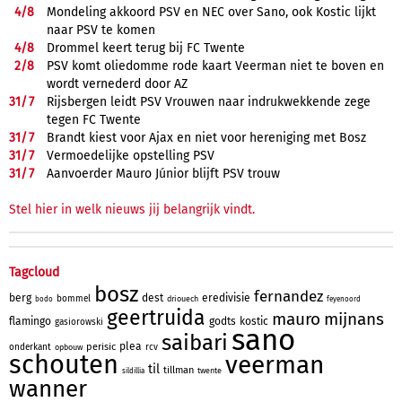
4/
8
Mondeling akkoord PSV en NEC over Sano, ook Kostic lijkt
naar PSV te komen
4/
8
Drommel keert terug bij FC Twente
2/
8
PSV komt oliedomme rode kaart Veerman niet te boven en
wordt vernederd door AZ
31/
7
Rijsbergen leidt PSV Vrouwen naar indrukwekkende zege
tegen FC Twente
31/
7
Brandt kiest voor Ajax en niet voor hereniging met Bosz
31/
7
Vermoedelijke opstelling PSV
31/
7
Aanvoerder Mauro Júnior blijft PSV trouw
Stel hier in welk nieuws jij belangrijk vindt.
Tagcloud
bosz
fernandez
berg
dest
eredivisie
bommel
driouech
bodo
feyenoord
geertruida
mauro
mijnans
flamingo
godts
kostic
gasiorowski
sano
saibari
plea
perisic
onderkant
rcv
opbouw
schouten
veerman
til
tillman
twente
sildillia
wanner