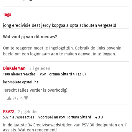
Tags
jong
eredivisie
dest
jerdy
kopgoals
opta
schouten
vergezeld
Wat vind jij van dit nieuws?
Om te reageren moet je ingelogd zijn. Gebruik de links bovenin
beeld om een loginnaam aan te maken danwel in te loggen.
DieKaleMan
2 j
geleden
1108 nieuwsreacties
PSV-Fortuna Sittard 4-1 (2-0)
incomplete opstelling
Terecht (alles verder is overbodig).
+3/-0
PSV72
2 j
geleden
582 nieuwsreacties
Voorspel nu PSV-Fortuna Sittard
4-3-3
In de laatste 34 Eredivisewedstrijden van PSV 30 doelpunten en 11
assists. Wat een rendement!