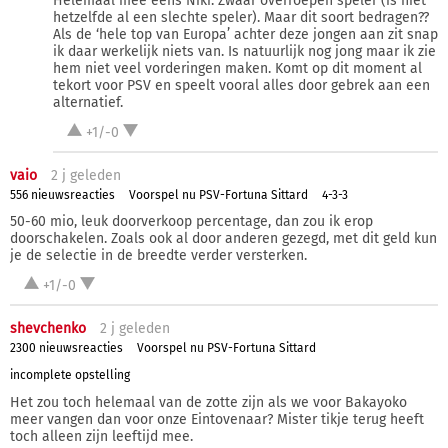
Helemaal mee eens Niki. Zwaar overroepen speler (is niet
hetzelfde al een slechte speler). Maar dit soort bedragen??
Als de ‘hele top van Europa’ achter deze jongen aan zit snap
ik daar werkelijk niets van. Is natuurlijk nog jong maar ik zie
hem niet veel vorderingen maken. Komt op dit moment al
tekort voor PSV en speelt vooral alles door gebrek aan een
alternatief.
+1/-0
vaio
2 j
geleden
556 nieuwsreacties
Voorspel nu PSV-Fortuna Sittard
4-3-3
50-60 mio, leuk doorverkoop percentage, dan zou ik erop
doorschakelen. Zoals ook al door anderen gezegd, met dit geld kun
je de selectie in de breedte verder versterken.
+1/-0
shevchenko
2 j
geleden
2300 nieuwsreacties
Voorspel nu PSV-Fortuna Sittard
incomplete opstelling
Het zou toch helemaal van de zotte zijn als we voor Bakayoko
meer vangen dan voor onze Eintovenaar? Mister tikje terug heeft
toch alleen zijn leeftijd mee.