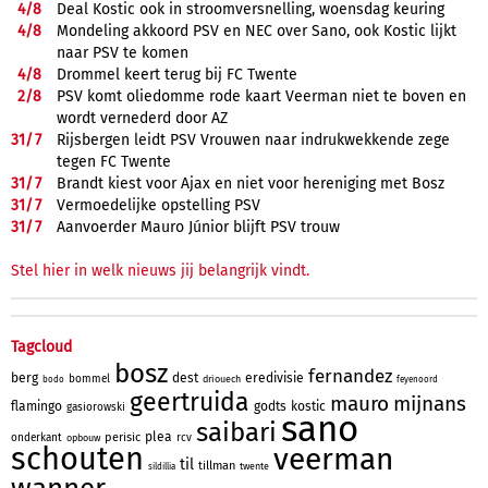
4/
8
Deal Kostic ook in stroomversnelling, woensdag keuring
4/
8
Mondeling akkoord PSV en NEC over Sano, ook Kostic lijkt
naar PSV te komen
4/
8
Drommel keert terug bij FC Twente
2/
8
PSV komt oliedomme rode kaart Veerman niet te boven en
wordt vernederd door AZ
31/
7
Rijsbergen leidt PSV Vrouwen naar indrukwekkende zege
tegen FC Twente
31/
7
Brandt kiest voor Ajax en niet voor hereniging met Bosz
31/
7
Vermoedelijke opstelling PSV
31/
7
Aanvoerder Mauro Júnior blijft PSV trouw
Stel hier in welk nieuws jij belangrijk vindt.
Tagcloud
bosz
fernandez
berg
dest
eredivisie
bommel
driouech
bodo
feyenoord
geertruida
mauro
mijnans
flamingo
godts
kostic
gasiorowski
sano
saibari
plea
perisic
onderkant
rcv
opbouw
schouten
veerman
til
tillman
twente
sildillia