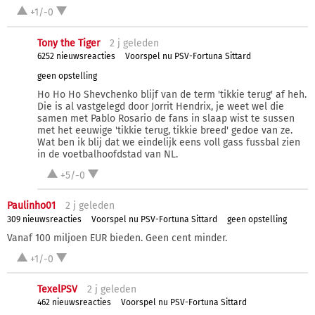
+1/-0
Tony the Tiger
2 j
geleden
6252 nieuwsreacties
Voorspel nu PSV-Fortuna Sittard
geen opstelling
Ho Ho Ho Shevchenko blijf van de term 'tikkie terug' af heh.
Die is al vastgelegd door Jorrit Hendrix, je weet wel die
samen met Pablo Rosario de fans in slaap wist te sussen
met het eeuwige 'tikkie terug, tikkie breed' gedoe van ze.
Wat ben ik blij dat we eindelijk eens voll gass fussbal zien
in de voetbalhoofdstad van NL.
+5/-0
Paulinho01
2 j
geleden
309 nieuwsreacties
Voorspel nu PSV-Fortuna Sittard
geen opstelling
Vanaf 100 miljoen EUR bieden. Geen cent minder.
+1/-0
TexelPSV
2 j
geleden
462 nieuwsreacties
Voorspel nu PSV-Fortuna Sittard