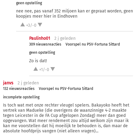
geen opstelling
nee nee, pas vanaf 352 miljoen kan er gepraat worden, geen
koopjes meer hier in Eindhoven
+3/-0
Paulinho01
2 j
geleden
309 nieuwsreacties
Voorspel nu PSV-Fortuna Sittard
geen opstelling
Zo is dat!
+1/-0
janvs
2 j
geleden
132 nieuwsreacties
Voorspel nu PSV-Fortuna Sittard
incomplete opstelling
Is toch wat met onze rechter vleugel spelers. Bakayoko heeft het
vertrek van Madueke (die overigens de waanzinnige 4-2 maakte
tegen Leicester in de FA Cup afgelopen Zondag) meer dan goed
opgevangen. Wat meer rendement zou altijd welkom zijn maar ik
kan me voorstellen dat hij moeilijk te behouden is, dan maar de
absolute hoofdprijs vangen (niet alleen vragen)...