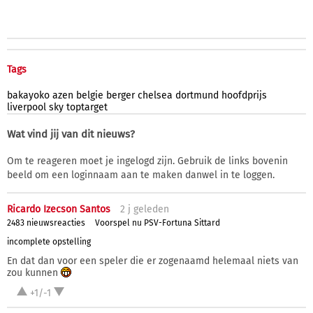
Tags
bakayoko
azen
belgie
berger
chelsea
dortmund
hoofdprijs
liverpool
sky
toptarget
Wat vind jij van dit nieuws?
Om te reageren moet je ingelogd zijn. Gebruik de links bovenin
beeld om een loginnaam aan te maken danwel in te loggen.
Ricardo Izecson Santos
2 j
geleden
2483 nieuwsreacties
Voorspel nu PSV-Fortuna Sittard
incomplete opstelling
En dat dan voor een speler die er zogenaamd helemaal niets van
zou kunnen
+1/-1