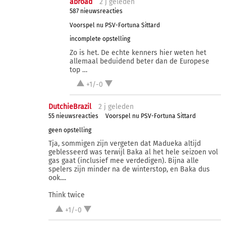
abroad
2 j
geleden
587 nieuwsreacties
Voorspel nu PSV-Fortuna Sittard
incomplete opstelling
Zo is het. De echte kenners hier weten het
allemaal beduidend beter dan de Europese
top …
+1/-0
DutchieBrazil
2 j
geleden
55 nieuwsreacties
Voorspel nu PSV-Fortuna Sittard
geen opstelling
Tja, sommigen zijn vergeten dat Madueka altijd
geblesseerd was terwijl Baka al het hele seizoen vol
gas gaat (inclusief mee verdedigen). Bijna alle
spelers zijn minder na de winterstop, en Baka dus
ook....
Think twice
+1/-0