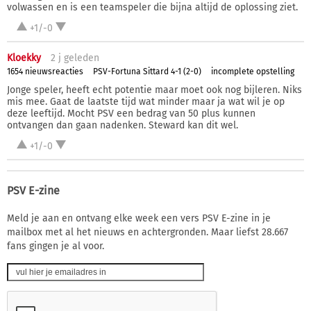
volwassen en is een teamspeler die bijna altijd de oplossing ziet.
+1/-0
Kloekky
2 j
geleden
1654 nieuwsreacties
PSV-Fortuna Sittard 4-1 (2-0)
incomplete opstelling
Jonge speler, heeft echt potentie maar moet ook nog bijleren. Niks
mis mee. Gaat de laatste tijd wat minder maar ja wat wil je op
deze leeftijd. Mocht PSV een bedrag van 50 plus kunnen
ontvangen dan gaan nadenken. Steward kan dit wel.
+1/-0
PSV E-zine
Meld je aan en ontvang elke week een vers PSV E-zine in je
mailbox met al het nieuws en achtergronden. Maar liefst 28.667
fans gingen je al voor.