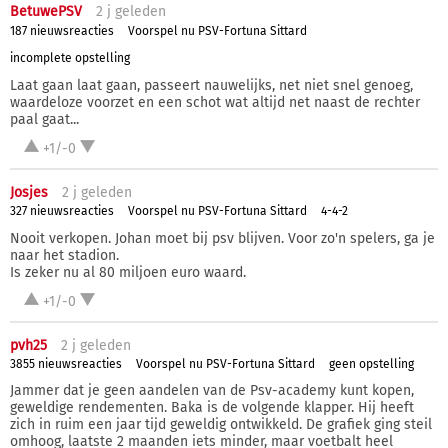
BetuwePSV
2 j
geleden
187 nieuwsreacties
Voorspel nu PSV-Fortuna Sittard
incomplete opstelling
Laat gaan laat gaan, passeert nauwelijks, net niet snel genoeg,
waardeloze voorzet en een schot wat altijd net naast de rechter
paal gaat...
+1/-0
Josjes
2 j
geleden
327 nieuwsreacties
Voorspel nu PSV-Fortuna Sittard
4-4-2
Nooit verkopen. Johan moet bij psv blijven. Voor zo'n spelers, ga je
naar het stadion.
Is zeker nu al 80 miljoen euro waard.
+1/-0
pvh25
2 j
geleden
3855 nieuwsreacties
Voorspel nu PSV-Fortuna Sittard
geen opstelling
Jammer dat je geen aandelen van de Psv-academy kunt kopen,
geweldige rendementen. Baka is de volgende klapper. Hij heeft
zich in ruim een jaar tijd geweldig ontwikkeld. De grafiek ging steil
omhoog, laatste 2 maanden iets minder, maar voetbalt heel