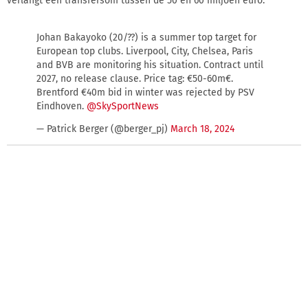
verlangt een transfersom tussen de 50 en 60 miljoen euro.
Johan Bakayoko (20/??) is a summer top target for
European top clubs. Liverpool, City, Chelsea, Paris
and BVB are monitoring his situation. Contract until
2027, no release clause. Price tag: €50-60m€.
Brentford €40m bid in winter was rejected by PSV
Eindhoven.
@SkySportNews
— Patrick Berger (@berger_pj)
March 18, 2024