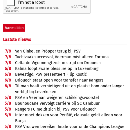
Laatste nieuws
7/
8
Van Ginkel en Pröpper terug bij PSV
7/
8
Tuchtzaak succesvol, Veerman mist alleen Fortuna
7/
8
Celta de Vigo mengt zich in strijd om Driouech
6/
8
Kalma loopt zware blessure op in Luxemburg
6/
8
Bevestigd: PSV presenteert Filip Kostić
6/
8
Driouech staat open voor transfer naar Rangers
6/
8
Tillman haalt vernietigend uit en plaatst bom onder langer
verblijf bij Leverkusen
5/
8
PSV en Veerman weigeren schikkingsvoorstel
5/
8
Bouhoudane vervolgt carrière bij SC Cambuur
5/
8
Rangers FC meldt zich bij PSV voor Driouech
5/
8
Inter moet dokken voor Perišić, clausule geldt alleen voor
Barça
5/
8
PSV Vrouwen bereiken finale voorronde Champions League