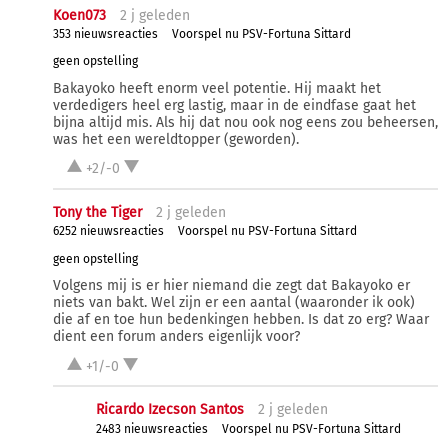
Koen073
2 j
geleden
353 nieuwsreacties
Voorspel nu PSV-Fortuna Sittard
geen opstelling
Bakayoko heeft enorm veel potentie. Hij maakt het
verdedigers heel erg lastig, maar in de eindfase gaat het
bijna altijd mis. Als hij dat nou ook nog eens zou beheersen,
was het een wereldtopper (geworden).
+2/-0
Tony the Tiger
2 j
geleden
6252 nieuwsreacties
Voorspel nu PSV-Fortuna Sittard
geen opstelling
Volgens mij is er hier niemand die zegt dat Bakayoko er
niets van bakt. Wel zijn er een aantal (waaronder ik ook)
die af en toe hun bedenkingen hebben. Is dat zo erg? Waar
dient een forum anders eigenlijk voor?
+1/-0
Ricardo Izecson Santos
2 j
geleden
2483 nieuwsreacties
Voorspel nu PSV-Fortuna Sittard