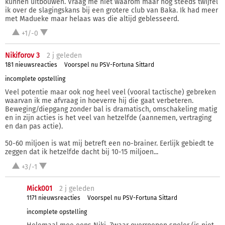
kunnen uitbouwen. Vraag me niet waarom maar nog steeds twijfel
ik over de slagingskans bij een grotere club van Baka. Ik had meer
met Madueke maar helaas was die altijd geblesseerd.
+1/-0
Nikiforov 3
2 j
geleden
181 nieuwsreacties
Voorspel nu PSV-Fortuna Sittard
incomplete opstelling
Veel potentie maar ook nog heel veel (vooral tactische) gebreken
waarvan ik me afvraag in hoeverre hij die gaat verbeteren.
Beweging/diepgang zonder bal is dramatisch, omschakeling matig
en in zijn acties is het veel van hetzelfde (aannemen, vertraging
en dan pas actie).
50-60 miljoen is wat mij betreft een no-brainer. Eerlijk gebiedt te
zeggen dat ik hetzelfde dacht bij 10-15 miljoen...
+3/-1
Mick001
2 j
geleden
1171 nieuwsreacties
Voorspel nu PSV-Fortuna Sittard
incomplete opstelling