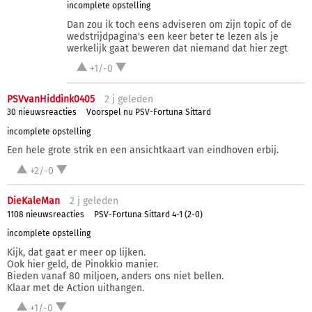
incomplete opstelling
Dan zou ik toch eens adviseren om zijn topic of de
wedstrijdpagina's een keer beter te lezen als je
werkelijk gaat beweren dat niemand dat hier zegt
+1/-0
PSVvanHiddink0405
2 j
geleden
30 nieuwsreacties
Voorspel nu PSV-Fortuna Sittard
incomplete opstelling
Een hele grote strik en een ansichtkaart van eindhoven erbij.
+2/-0
DieKaleMan
2 j
geleden
1108 nieuwsreacties
PSV-Fortuna Sittard 4-1 (2-0)
incomplete opstelling
Kijk, dat gaat er meer op lijken.
Ook hier geld, de Pinokkio manier.
Bieden vanaf 80 miljoen, anders ons niet bellen.
Klaar met de Action uithangen.
+1/-0