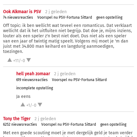
Ook Alkmaar is PSV
2 j
geleden
74 nieuwsreacties
Voorspel nu PSV-Fortuna Sittard
geen opstelling
Off topic: ik ben wellicht wat teveel een romanticus. Dat verklaart
wellicht dat ik het uitfluiten niet begrijp. Dat doe je, mijns inziens,
louter als een speler z'n best niet doet. Dus niet als een speler
van een jaar of twintig matig speelt. Volgens mij moet je 'm dan
juist met 34.800 man keihard en langdurig aanmoedigen,
toezingen.
+11/-0
hell yeah zomaar
2 j
geleden
619 nieuwsreacties
Voorspel nu PSV-Fortuna Sittard
incomplete opstelling
Ja eens
+1/-0
Tony the Tiger
2 j
geleden
6252 nieuwsreacties
Voorspel nu PSV-Fortuna Sittard
geen opstelling
Met een goede scouting moet je met dergelijk geld je team verder