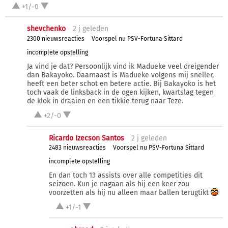
+1/-0
shevchenko
2 j
geleden
2300 nieuwsreacties
Voorspel nu PSV-Fortuna Sittard
incomplete opstelling
Ja vind je dat? Persoonlijk vind ik Madueke veel dreigender
dan Bakayoko. Daarnaast is Madueke volgens mij sneller,
heeft een beter schot en betere actie. Bij Bakayoko is het
toch vaak de linksback in de ogen kijken, kwartslag tegen
de klok in draaien en een tikkie terug naar Teze.
+2/-0
Ricardo Izecson Santos
2 j
geleden
2483 nieuwsreacties
Voorspel nu PSV-Fortuna Sittard
incomplete opstelling
En dan toch 13 assists over alle competities dit
seizoen. Kun je nagaan als hij een keer zou
voorzetten als hij nu alleen maar ballen terugtikt
+1/-1