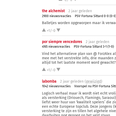
the alchemist
2 j
aar
geleden
2900 nieuwsreacties
PSV-Fortuna Sittard 0-0 (0-0
Balletjes worden opgeworpen maar ik verwa
+1/-0
por siempre vencedores
2 j
aar
geleden
4165 nieuwsreacties
PSV-Fortuna Sittard 3-1 (1-0)
Vind het alternatieve plan van @ ForzAlex al
mee met het verstrekte info, drie maanden 
altijd tot het laatste moment word gewacht?
+1/-0
labomba
2 j
aar
geleden (
gewijzigd
)
1042 nieuwsreacties
Voorspel nu PSV-Fortuna Sit
Logisch verhaal maar ik wordt niet echt vro
als versterking (Driouech, Flamingo, Saraoui
liefst weer huur van ‘kwaliteit spelers’ die 
een echte Europese topclub. Deze jongens (k
versterking te zijn en tillen het algehele n
daarbuiten nog genoeg op het veld staan.