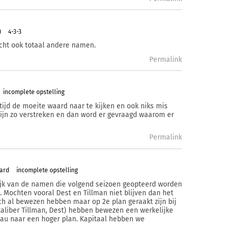
)
4-3-3
cht ook totaal andere namen.
Permalink
incomplete opstelling
tijd de moeite waard naar te kijken en ook niks mis
zijn zo verstreken en dan word er gevraagd waarom er
Permalink
tard
incomplete opstelling
lijk van de namen die volgend seizoen geopteerd worden
). Mochten vooral Dest en Tillman niet blijven dan het
zich al bewezen hebben maar op 2e plan geraakt zijn bij
aliber Tillman, Dest) hebben bewezen een werkelijke
iveau naar een hoger plan. Kapitaal hebben we