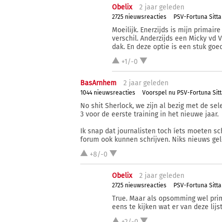
Obelix
2 j
aar
geleden
2725 nieuwsreacties
PSV-Fortuna Sittar
Moeilijk. Enerzijds is mijn primaire
verschil. Anderzijds een Micky vd
dak. En deze optie is een stuk goe
+1/-0
BasArnhem
2 j
aar
geleden
1044 nieuwsreacties
Voorspel nu PSV-Fortuna Sit
No shit Sherlock, we zijn al bezig met de se
3 voor de eerste training in het nieuwe jaar.
Ik snap dat journalisten toch íets moeten s
forum ook kunnen schrijven. Niks nieuws gel
+8/-0
Obelix
2 j
aar
geleden
2725 nieuwsreacties
PSV-Fortuna Sittar
True. Maar als opsomming wel prim
eens te kijken wat er van deze lijst
+2/-0