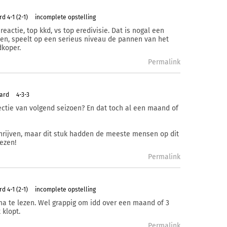
d 4-1 (2-1)
incomplete opstelling
 reactie, top kkd, vs top eredivisie. Dat is nogal een
 Ven, speelt op een serieus niveau de pannen van het
dkoper.
Permalink
tard
4-3-3
lectie van volgend seizoen? En dat toch al een maand of
chrijven, maar dit stuk hadden de meeste mensen op dit
ezen!
Permalink
d 4-1 (2-1)
incomplete opstelling
a te lezen. Wel grappig om idd over een maand of 3
 klopt.
Permalink