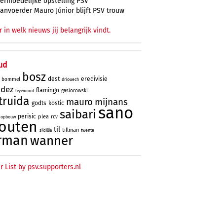
ermoedelijke opstelling PSV
anvoerder Mauro Júnior blijft PSV trouw
r in welk nieuws jij belangrijk vindt.
ud
bosz
dest
eredivisie
bommel
driouech
ndez
flamingo
gasiorowski
feyenoord
truida
mauro
mijnans
godts
kostic
sano
saibari
perisic
plea
rcv
opbouw
outen
til
tillman
twente
sildillia
rman
wanner
r List by psv.supporters.nl