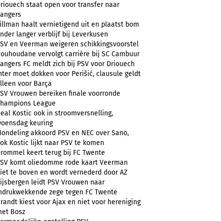
riouech staat open voor transfer naar
angers
illman haalt vernietigend uit en plaatst bom
nder langer verblijf bij Leverkusen
SV en Veerman weigeren schikkingsvoorstel
ouhoudane vervolgt carrière bij SC Cambuur
angers FC meldt zich bij PSV voor Driouech
nter moet dokken voor Perišić, clausule geldt
lleen voor Barça
SV Vrouwen bereiken finale voorronde
hampions League
eal Kostic ook in stroomversnelling,
oensdag keuring
ondeling akkoord PSV en NEC over Sano,
ok Kostic lijkt naar PSV te komen
rommel keert terug bij FC Twente
SV komt oliedomme rode kaart Veerman
iet te boven en wordt vernederd door AZ
ijsbergen leidt PSV Vrouwen naar
ndrukwekkende zege tegen FC Twente
randt kiest voor Ajax en niet voor hereniging
et Bosz