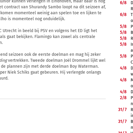
nior kunnen verlengen in Eindhoven, maar daar is nog
6/
8
D
et contract van Shurandy Sambo loopt na dit seizoen af,
R
j komen momenteel weinig aan spelen toe en lijken te
6/
8
T
lho is momenteel nog onduidelijk.
o
5/
8
P
Utrecht in beeld bij PSV en volgens het ED ligt het
5/
8
B
als gaat bekijken. Flamingo kan zowel als centrale
5/
8
R
n.
5/
8
I
a
komend seizoen ook de eerste doelman en mag hij zeker
5/
8
P
ding
vertrekken. Tweede doelman Joël Drommel lijkt wel
C
at de plannen zijn met derde doelman Boy Waterman.
4/
8
D
eper Niek Schiks gaat gebeuren. Hij verlengde onlangs
w
uurd.
4/
8
M
o
4/
8
D
2/
8
P
n
31/
7
R
i
31/
7
B
m