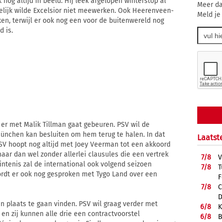
nog altijd in beeld. Hij leek afgelopen winterstop al
Meer da
delijk wilde Excelsior niet meewerken. Ook Heerenveen-
Meld je
n, terwijl er ook nog een voor de buitenwereld nog
 is.
 er met Malik Tillman gaat gebeuren. PSV wil de
nchen kan besluiten om hem terug te halen. In dat
Laatst
SV hoopt nog altijd met Joey Veerman tot een akkoord
ar dan wel zonder allerlei clausules die een vertrek
7/
8
V
ntenis zal de international ook volgend seizoen
7/
8
T
ordt er ook nog gesproken met Tygo Land over een
F
7/
8
C
D
en plaats te gaan vinden. PSV wil graag verder met
6/
8
K
 en zij kunnen alle drie een contractvoorstel
6/
8
B