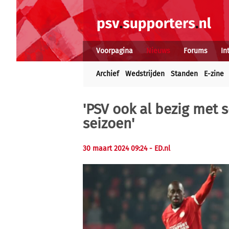
Voorpagina
Nieuws
Forums
In
Archief
Wedstrijden
Standen
E-zine
'PSV ook al bezig met 
seizoen'
30 maart 2024 09:24
- ED.nl