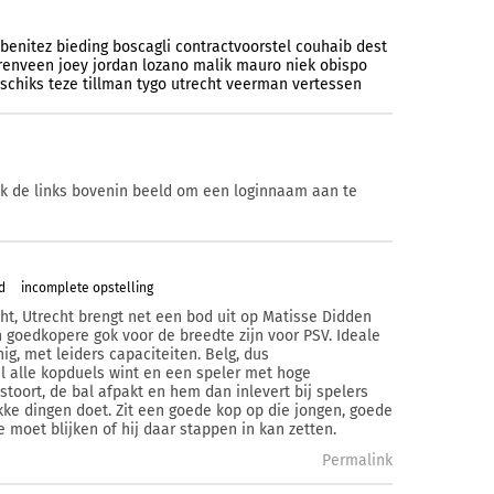
benitez
bieding
boscagli
contractvoorstel
couhaib
dest
renveen
joey
jordan
lozano
malik
mauro
niek
obispo
schiks
teze
tillman
tygo
utrecht
veerman
vertessen
ik de links bovenin beeld om een loginnaam aan te
d
incomplete opstelling
ht, Utrecht brengt net een bod uit op Matisse Didden
n goedkopere gok voor de breedte zijn voor PSV. Ideale
nig, met leiders capaciteiten. Belg, dus
el alle kopduels wint en een speler met hoge
stoort, de bal afpakt en hem dan inlevert bij spelers
ke dingen doet. Zit een goede kop op die jongen, goede
 moet blijken of hij daar stappen in kan zetten.
Permalink