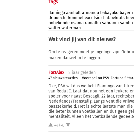
Tags
flamingo
aanholt
armando
bakayoko
bayern
driouech
drommel
excelsior
habbekrats
hee
onbekende
osama
ramalho
sahraoui
sambo
walter
waterman
Wat vind jij van dit nieuws?
Om te reageren moet je ingelogd zijn. Gebru
maken danwel in te loggen.
ForzAlex
2 j
aar
geleden
47 nieuwsreacties
Voorspel nu PSV-Fortuna Sittar
Oke, PSV wil dus wellicht Flamingo van Utrec
van Roda JC. Laat dat nou net een leukere e
speler voor naast Boscagli. 22 jaar, rechtsbe
Nederlands/Franstalig. Lange vent die vrijw
passzekerheid. Het is echte laatste man die 
die beter kunnen voetballen en dus geen gek
mentaliteit. Alleen het voetballende gedeelte
+4/-0