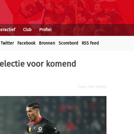
teractief
Club
Profiel
Twitter
Facebook
Bronnen
Scorebord
RSS feed
selectie voor komend
Foto: Pro Shots