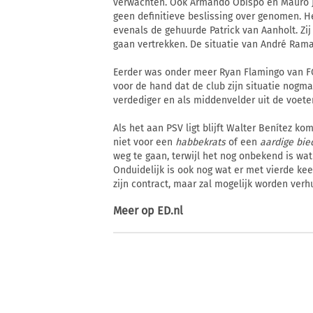
verwachten. Ook Armando Obispo en Mauro Jú
geen definitieve beslissing over genomen. H
evenals de gehuurde Patrick van Aanholt. Zi
gaan vertrekken. De situatie van André Rama
Eerder was onder meer Ryan Flamingo van FC 
voor de hand dat de club zijn situatie nogma
verdediger en als middenvelder uit de voete
Als het aan PSV ligt blijft Walter Benítez 
niet voor een
habbekrats
of een
aardige bie
weg te gaan, terwijl het nog onbekend is w
Onduidelijk is ook nog wat er met vierde ke
zijn contract, maar zal mogelijk worden verh
Meer op
ED.nl