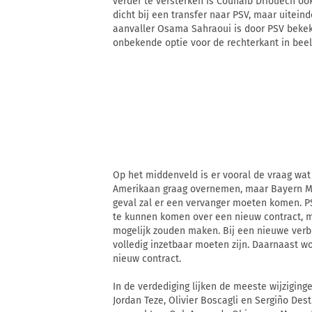
verder te versterken is Couhaib Driouech ook 
dicht bij een transfer naar PSV, maar uitein
aanvaller Osama Sahraoui is door PSV bekeke
onbekende optie voor de rechterkant in beeld
Op het middenveld is er vooral de vraag wat
Amerikaan graag overnemen, maar Bayern Mü
geval zal er een vervanger moeten komen. P
te kunnen komen over een nieuw contract, ma
mogelijk zouden maken. Bij een nieuwe verbi
volledig inzetbaar moeten zijn. Daarnaast w
nieuw contract.
In de verdediging lijken de meeste wijziging
Jordan Teze, Olivier Boscagli en Sergiño Dest