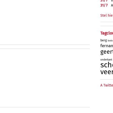
31/
7
V
31/
7
A
Stel hie
Tagclo
berg
bodo
ferna
geer
onderkant
sch
vee
A Twitte