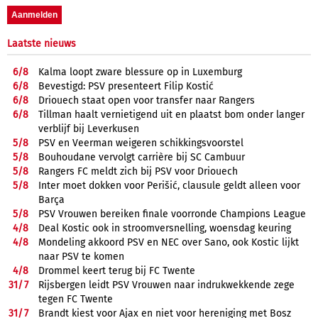
Laatste nieuws
6/
8
Kalma loopt zware blessure op in Luxemburg
6/
8
Bevestigd: PSV presenteert Filip Kostić
6/
8
Driouech staat open voor transfer naar Rangers
6/
8
Tillman haalt vernietigend uit en plaatst bom onder langer
verblijf bij Leverkusen
5/
8
PSV en Veerman weigeren schikkingsvoorstel
5/
8
Bouhoudane vervolgt carrière bij SC Cambuur
5/
8
Rangers FC meldt zich bij PSV voor Driouech
5/
8
Inter moet dokken voor Perišić, clausule geldt alleen voor
Barça
5/
8
PSV Vrouwen bereiken finale voorronde Champions League
4/
8
Deal Kostic ook in stroomversnelling, woensdag keuring
4/
8
Mondeling akkoord PSV en NEC over Sano, ook Kostic lijkt
naar PSV te komen
4/
8
Drommel keert terug bij FC Twente
31/
7
Rijsbergen leidt PSV Vrouwen naar indrukwekkende zege
tegen FC Twente
31/
7
Brandt kiest voor Ajax en niet voor hereniging met Bosz