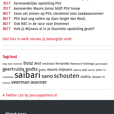
31/
7
Vermoedelijke opstelling PSV
31/
7
Aanvoerder Mauro Júnior blijft PSV trouw
30/
7
Sano zet zinnen op PSV, sleutelrol voor zaakwaarnemer
30/
7
PSV laat oog vallen op Ajax-target Van Rooij
30/
7
Ook NEC in de race voor Drommel
30/
7
Heb jij Mijnans al in je favoriete opstelling gezet?
Stel hier in welk nieuws jij belangrijk vindt.
Tagcloud
bosz
dest
fernandez
eredivisie
flamingo
feyenoord
bommel
gasiorowski
berg
bodo
godts
geertruida
mijnans
mauro
kostic
plea
pepi
opbouw
perisic
rcv
saibari
schouten
sano
sildillia
stewart
til
rickardoko
veerman
wanner
tillman
A Twitter List by psv.supporters.nl