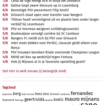
7/
8
Celta de Vigo mengt zich in strijd om Driouech
6/
8
Kalma loopt zware blessure op in Luxemburg
6/
8
Bevestigd: PSV presenteert Filip Kostić
6/
8
Driouech staat open voor transfer naar Rangers
6/
8
Tillman haalt vernietigend uit en plaatst bom onder langer
verblijf bij Leverkusen
5/
8
PSV en Veerman weigeren schikkingsvoorstel
5/
8
Bouhoudane vervolgt carrière bij SC Cambuur
5/
8
Rangers FC meldt zich bij PSV voor Driouech
5/
8
Inter moet dokken voor Perišić, clausule geldt alleen voor
Barça
5/
8
PSV Vrouwen bereiken finale voorronde Champions League
4/
8
KNVB zet Bos op wedstrijd tegen Fortuna
4/
8
Heb jij Mijnans al in je favoriete opstelling gezet?
Stel hier in welk nieuws jij belangrijk vindt.
Tagcloud
fernandez
berg
bosz
dest
driouech
bodo
eredivisie
basarnhem
bommel
mauro
mijnans
geertruida
kostic
feyenoord
flamingo
goretzka
sano