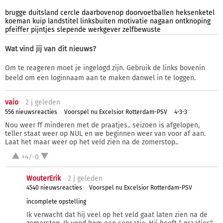
brugge
duitsland
cercle
daarbovenop
doorvoetballen
heksenketel
koeman
kuip
landstitel
linksbuiten
motivatie
nagaan
ontknoping
pfeiffer
pijntjes
slepende
werkgever
zelfbewuste
Wat vind jij van dit nieuws?
Om te reageren moet je ingelogd zijn. Gebruik de links bovenin
beeld om een loginnaam aan te maken danwel in te loggen.
vaio
2 j
geleden
556 nieuwsreacties
Voorspel nu Excelsior Rotterdam-PSV
4-3-3
Nou weer ff minderen met de praatjes.. seizoen is afgelopen,
teller staat weer op NUL en we beginnen weer van voor af aan.
Laat het maar weer op het veld zien na de zomerstop..
+4/-0
WouterErik
2 j
geleden
4540 nieuwsreacties
Voorspel nu Excelsior Rotterdam-PSV
incomplete opstelling
Ik verwacht dat hij veel op het veld gaat laten zien na de