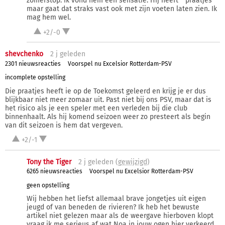
zomerstop. Ik vond hem een sensatie. Hij heeft " praatjes"
maar gaat dat straks vast ook met zijn voeten laten zien. Ik
mag hem wel.
+2/-0
shevchenko
2 j
geleden
2301 nieuwsreacties
Voorspel nu Excelsior Rotterdam-PSV
incomplete opstelling
Die praatjes heeft ie op de Toekomst geleerd en krijg je er dus
blijkbaar niet meer zomaar uit. Past niet bij ons PSV, maar dat is
het risico als je een speler met een verleden bij die club
binnenhaalt. Als hij komend seizoen weer zo presteert als begin
van dit seizoen is hem dat vergeven.
+2/-1
Tony the Tiger
2 j
geleden (
gewijzigd
)
6265 nieuwsreacties
Voorspel nu Excelsior Rotterdam-PSV
geen opstelling
Wij hebben het liefst allemaal brave jongetjes uit eigen
jeugd of van beneden de rivieren? Ik heb het bewuste
artikel niet gelezen maar als de weergave hierboven klopt
vraag ik me serieus af wat Noa in jouw ogen hier verkeerd