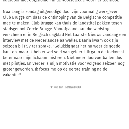
daardoor niet opgenomen in de voorselectie voor het toernooi.
Noa Lang is zondag uitgenodigd door zijn voormalig werkgever
Club Brugge om daar de ontknoping van de Belgische competitie
mee te maken. Club Brugge kan thuis de landstitel pakken tegen
stadsgenoot Cercle Brugge. Voorafgaand aan die wedstrijd
verscheen er in Belgisch dagblad Het Laatste Nieuws vandaag een
interview met de Nederlandse aanvaller. Daarin kwam ook zijn
seizoen bij PSV ter sprake. "Gelukkig gaat het nu weer de goede
kant op, maar ik heb er wel veel van geleerd. Ik ga in de toekomst
beter naar mijn lichaam luisteren. Niet meer doorvoetballen dus
met pijntjes. En verder is mijn motivatie voor volgend seizoen nog
groter geworden. Ik focus me op de eerste training na de
vakantie."
▼ Ad by Refinery89