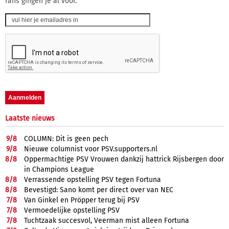
fans gingen je al voor.
Laatste nieuws
9/
8
COLUMN: Dit is geen pech
9/
8
Nieuwe columnist voor PSV.supporters.nl
8/
8
Oppermachtige PSV Vrouwen dankzij hattrick Rijsbergen door
in Champions League
8/
8
Verrassende opstelling PSV tegen Fortuna
8/
8
Bevestigd: Sano komt per direct over van NEC
7/
8
Van Ginkel en Pröpper terug bij PSV
7/
8
Vermoedelijke opstelling PSV
7/
8
Tuchtzaak succesvol, Veerman mist alleen Fortuna