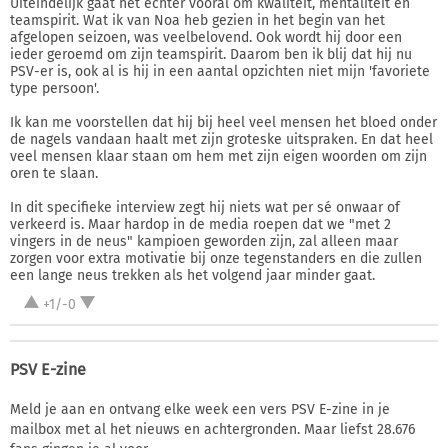
Uiteindelijk gaat het echter vooral om kwaliteit, mentaliteit en
teamspirit. Wat ik van Noa heb gezien in het begin van het
afgelopen seizoen, was veelbelovend. Ook wordt hij door een
ieder geroemd om zijn teamspirit. Daarom ben ik blij dat hij nu
PSV-er is, ook al is hij in een aantal opzichten niet mijn 'favoriete
type persoon'.
Ik kan me voorstellen dat hij bij heel veel mensen het bloed onder
de nagels vandaan haalt met zijn groteske uitspraken. En dat heel
veel mensen klaar staan om hem met zijn eigen woorden om zijn
oren te slaan.
In dit specifieke interview zegt hij niets wat per sé onwaar of
verkeerd is. Maar hardop in de media roepen dat we "met 2
vingers in de neus" kampioen geworden zijn, zal alleen maar
zorgen voor extra motivatie bij onze tegenstanders en die zullen
een lange neus trekken als het volgend jaar minder gaat.
+1/-0
PSV E-zine
Meld je aan en ontvang elke week een vers PSV E-zine in je
mailbox met al het nieuws en achtergronden. Maar liefst 28.676