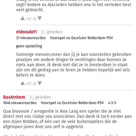
zegt? Andere ex Ajacieden hebben ons in het verleden best
veel gebracht.
+1/-0
eldorado11
2 j
geleden
37 nieuwsreacties
Voorspel nu Excelsior Rotterdam-PSV
geen opstelling
Sommige mensen,meer dan jij je kan voorstellen gebruiken
praatjes om andere dingen te verdringen daar kunnen ze
niets aan doen .ik denk niet dat ze in Amsterdam in staat
zijn om dit gedrag aan te leren ze hebben hopelijk wel iets
beters te doen.
+1/-0
BasArnhem
2 j
geleden
1046 nieuwsreacties
Voorspel nu Excelsior Rotterdam-PSV
4-3-3
Qua bravoure / arrogantie is Noa Lang een speler die je niet
direct met ons clubje zou associëren. Dan denk ik toch eerder aan
een Arjen Robben, of één van de vele buitenspelers die de
afgelopen jaren door ons zelf is opgeleid.