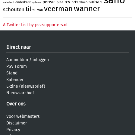
saibari
perisic
rcv
onderkant
plea
rickardoko
opbouw
nederland
wanner
veerman
til
schouten
tillman
A Twitter List by psv.supporters.nl
Direct naar
Aanmelden
/
inloggen
PSV Forum
Stand
Kalender
E-zine (nieuwsbrief)
Nieuwsarchief
Over ons
Voor webmasters
Disclaimer
Privacy