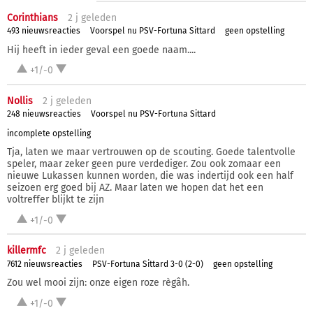
Corinthians
2 j
geleden
493 nieuwsreacties
Voorspel nu PSV-Fortuna Sittard
geen opstelling
Hij heeft in ieder geval een goede naam....
+1/-0
Nollis
2 j
geleden
248 nieuwsreacties
Voorspel nu PSV-Fortuna Sittard
incomplete opstelling
Tja, laten we maar vertrouwen op de scouting. Goede talentvolle
speler, maar zeker geen pure verdediger. Zou ook zomaar een
nieuwe Lukassen kunnen worden, die was indertijd ook een half
seizoen erg goed bij AZ. Maar laten we hopen dat het een
voltreffer blijkt te zijn
+1/-0
killermfc
2 j
geleden
7612 nieuwsreacties
PSV-Fortuna Sittard 3-0 (2-0)
geen opstelling
Zou wel mooi zijn: onze eigen roze règâh.
+1/-0