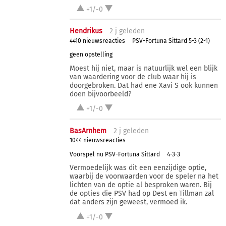
+1/-0
Hendrikus
2 j
geleden
4410 nieuwsreacties
PSV-Fortuna Sittard 5-3 (2-1)
geen opstelling
Moest hij niet, maar is natuurlijk wel een blijk
van waardering voor de club waar hij is
doorgebroken. Dat had ene Xavi S ook kunnen
doen bijvoorbeeld?
+1/-0
BasArnhem
2 j
geleden
1044 nieuwsreacties
Voorspel nu PSV-Fortuna Sittard
4-3-3
Vermoedelijk was dit een eenzijdige optie,
waarbij de voorwaarden voor de speler na het
lichten van de optie al besproken waren. Bij
de opties die PSV had op Dest en Tillman zal
dat anders zijn geweest, vermoed ik.
+1/-0