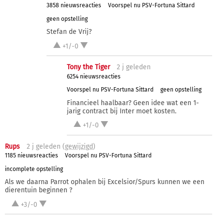
3858 nieuwsreacties
Voorspel nu PSV-Fortuna Sittard
geen opstelling
Stefan de Vrij?
+1/-0
Tony the Tiger
2 j
geleden
6254 nieuwsreacties
Voorspel nu PSV-Fortuna Sittard
geen opstelling
Financieel haalbaar? Geen idee wat een 1-
jarig contract bij Inter moet kosten.
+1/-0
Rups
2 j
geleden (
gewijzigd
)
1185 nieuwsreacties
Voorspel nu PSV-Fortuna Sittard
incomplete opstelling
Als we daarna Parrot ophalen bij Excelsior/Spurs kunnen we een
dierentuin beginnen ?
+3/-0