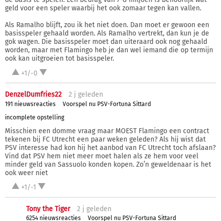
geld voor een speler waarbij het ook zomaar tegen kan vallen.
Als Ramalho blijft, zou ik het niet doen. Dan moet er gewoon een
basisspeler gehaald worden. Als Ramalho vertrekt, dan kun je de
gok wagen. Die basisspeler moet dan uiteraard ook nog gehaald
worden, maar met Flamingo heb je dan wel iemand die op termijn
ook kan uitgroeien tot basisspeler.
+1/-0
DenzelDumfries22
2 j
geleden
191 nieuwsreacties
Voorspel nu PSV-Fortuna Sittard
incomplete opstelling
Misschien een domme vraag maar MOEST Flamingo een contract
tekenen bij FC Utrecht een paar weken geleden? Als hij wist dat
PSV interesse had kon hij het aanbod van FC Utrecht toch afslaan?
Vind dat PSV hem niet meer moet halen als ze hem voor veel
minder geld van Sassuolo konden kopen. Zo’n geweldenaar is het
ook weer niet
+1/-1
Tony the Tiger
2 j
geleden
6254 nieuwsreacties
Voorspel nu PSV-Fortuna Sittard