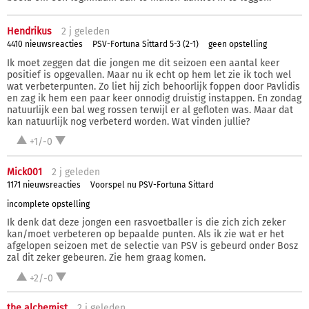
Hendrikus
2 j
geleden
4410 nieuwsreacties
PSV-Fortuna Sittard 5-3 (2-1)
geen opstelling
Ik moet zeggen dat die jongen me dit seizoen een aantal keer
positief is opgevallen. Maar nu ik echt op hem let zie ik toch wel
wat verbeterpunten. Zo liet hij zich behoorlijk foppen door Pavlidis
en zag ik hem een paar keer onnodig druistig instappen. En zondag
natuurlijk een bal weg rossen terwijl er al gefloten was. Maar dat
kan natuurlijk nog verbeterd worden. Wat vinden jullie?
+1/-0
Mick001
2 j
geleden
1171 nieuwsreacties
Voorspel nu PSV-Fortuna Sittard
incomplete opstelling
Ik denk dat deze jongen een rasvoetballer is die zich zich zeker
kan/moet verbeteren op bepaalde punten. Als ik zie wat er het
afgelopen seizoen met de selectie van PSV is gebeurd onder Bosz
zal dit zeker gebeuren. Zie hem graag komen.
+2/-0
the alchemist
2 j
geleden