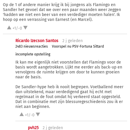
Op de 1 of andere manier krijg ik bij jongens als Flamingo en
Sandler het gevoel dat we over een paar maanden weer zeggen
'hadden we niet een beer van een verdediger moeten halen'. Ik
hoop op een verrassing van Earnest (en Marcel).
+1/-0
Ricardo Izecson Santos
2 j
geleden
2483 nieuwsreacties
Voorspel nu PSV-Fortuna Sittard
incomplete opstelling
Ik kan me eigenlijk niet voorstellen dat Flamingo voor de
basis wordt aangetrokken. Lijkt me eerder als back-up en
vervolgens de ruimte krijgen om door te kunnen groeien
naar de basis.
De Sandler-hype heb ik nooit begrepen. Voetballend meer
dan uitstekend, maar verdedigend gaat hij echt met
regelmaat in de fout omdat hij verkeerd staat opgesteld.
Dat in combinatie met zijn blessuregeschiedenis zou ik er
niet aan beginnen.
+1/-0
pvh25
2 j
geleden