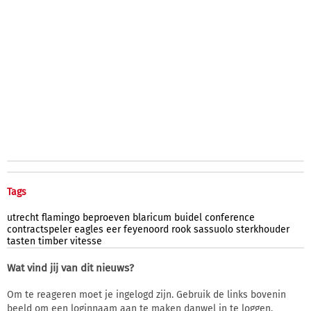
Tags
utrecht
flamingo
beproeven
blaricum
buidel
conference
contractspeler
eagles
eer
feyenoord
rook
sassuolo
sterkhouder
tasten
timber
vitesse
Wat vind jij van dit nieuws?
Om te reageren moet je ingelogd zijn. Gebruik de links bovenin
beeld om een loginnaam aan te maken danwel in te loggen.