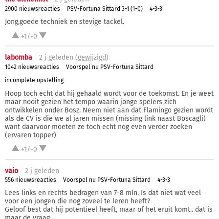
2900 nieuwsreacties
PSV-Fortuna Sittard 3-1 (1-0)
4-3-3
Jong,goede techniek en stevige tackel.
+1/-0
labomba
2 j
geleden (
gewijzigd
)
1042 nieuwsreacties
Voorspel nu PSV-Fortuna Sittard
incomplete opstelling
Hoop toch echt dat hij gehaald wordt voor de toekomst. En je weet
maar nooit gezien het tempo waarin jonge spelers zich
ontwikkelen onder Bosz. Neem niet aan dat Flamingo gezien wordt
als de CV is die we al jaren missen (missing link naast Boscagli)
want daarvoor moeten ze toch echt nog even verder zoeken
(ervaren topper)
+1/-0
vaio
2 j
geleden
556 nieuwsreacties
Voorspel nu PSV-Fortuna Sittard
4-3-3
Lees links en rechts bedragen van 7-8 mln. Is dat niet wat veel
voor een jongen die nog zoveel te leren heeft?
Geloof best dat hij potentieel heeft, maar of het eruit komt.. dat is
maar de vraag..