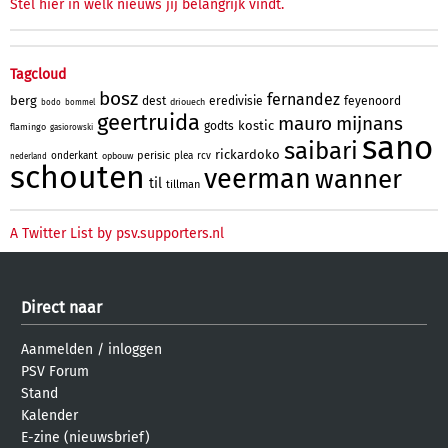
Stel hier in welk nieuws jij belangrijk vindt.
Tagcloud
bosz
fernandez
berg
dest
eredivisie
feyenoord
driouech
bodo
bommel
geertruida
mauro
mijnans
kostic
godts
flamingo
gasiorowski
sano
saibari
rickardoko
perisic
onderkant
plea
rcv
opbouw
nederland
schouten
veerman
wanner
til
tillman
A Twitter List by psv.supporters.nl
Direct naar
Aanmelden
/
inloggen
PSV Forum
Stand
Kalender
E-zine (nieuwsbrief)