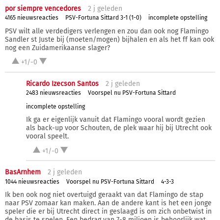
por siempre vencedores
2 j
geleden
4165 nieuwsreacties
PSV-Fortuna Sittard 3-1 (1-0)
incomplete opstelling
PSV wilt alle verdedigers verlengen en zou dan ook nog Flamingo
Sandler st Juste bij (moeten/mogen) bijhalen en als het ff kan ook
nog een Zuidamerikaanse slager?
+1/-0
Ricardo Izecson Santos
2 j
geleden
2483 nieuwsreacties
Voorspel nu PSV-Fortuna Sittard
incomplete opstelling
Ik ga er eigenlijk vanuit dat Flamingo vooral wordt gezien
als back-up voor Schouten, de plek waar hij bij Utrecht ook
vooral speelt.
+1/-0
BasArnhem
2 j
geleden
1044 nieuwsreacties
Voorspel nu PSV-Fortuna Sittard
4-3-3
Ik ben ook nog niet overtuigd geraakt van dat Flamingo de stap
naar PSV zomaar kan maken. Aan de andere kant is het een jonge
speler die er bij Utrecht direct in geslaagd is om zich onbetwist in
de basis te spelen. Een bedrag van 7-8 miljoen is behoorlijk wat