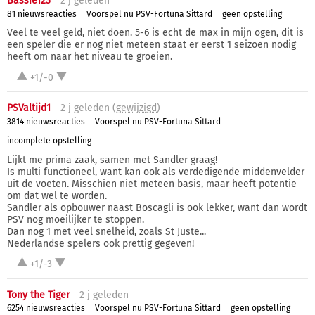
Bassie123
2 j
geleden
81 nieuwsreacties
Voorspel nu PSV-Fortuna Sittard
geen opstelling
Veel te veel geld, niet doen. 5-6 is echt de max in mijn ogen, dit is
een speler die er nog niet meteen staat er eerst 1 seizoen nodig
heeft om naar het niveau te groeien.
+1/-0
PSValtijd1
2 j
geleden (
gewijzigd
)
3814 nieuwsreacties
Voorspel nu PSV-Fortuna Sittard
incomplete opstelling
Lijkt me prima zaak, samen met Sandler graag!
Is multi functioneel, want kan ook als verdedigende middenvelder
uit de voeten. Misschien niet meteen basis, maar heeft potentie
om dat wel te worden.
Sandler als opbouwer naast Boscagli is ook lekker, want dan wordt
PSV nog moeilijker te stoppen.
Dan nog 1 met veel snelheid, zoals St Juste...
Nederlandse spelers ook prettig gegeven!
+1/-3
Tony the Tiger
2 j
geleden
6254 nieuwsreacties
Voorspel nu PSV-Fortuna Sittard
geen opstelling