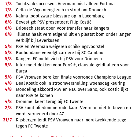
7/
8
Tuchtzaak succesvol, Veerman mist alleen Fortuna
7/
8
Celta de Vigo mengt zich in strijd om Driouech
6/
8
Kalma loopt zware blessure op in Luxemburg
6/
8
Bevestigd: PSV presenteert Filip Kostić
6/
8
Driouech staat open voor transfer naar Rangers
6/
8
Tillman haalt vernietigend uit en plaatst bom onder langer
verblijf bij Leverkusen
5/
8
PSV en Veerman weigeren schikkingsvoorstel
5/
8
Bouhoudane vervolgt carrière bij SC Cambuur
5/
8
Rangers FC meldt zich bij PSV voor Driouech
5/
8
Inter moet dokken voor Perišić, clausule geldt alleen voor
Barça
5/
8
PSV Vrouwen bereiken finale voorronde Champions League
4/
8
Deal Kostic ook in stroomversnelling, woensdag keuring
4/
8
Mondeling akkoord PSV en NEC over Sano, ook Kostic lijkt
naar PSV te komen
4/
8
Drommel keert terug bij FC Twente
2/
8
PSV komt oliedomme rode kaart Veerman niet te boven en
wordt vernederd door AZ
31/
7
Rijsbergen leidt PSV Vrouwen naar indrukwekkende zege
tegen FC Twente