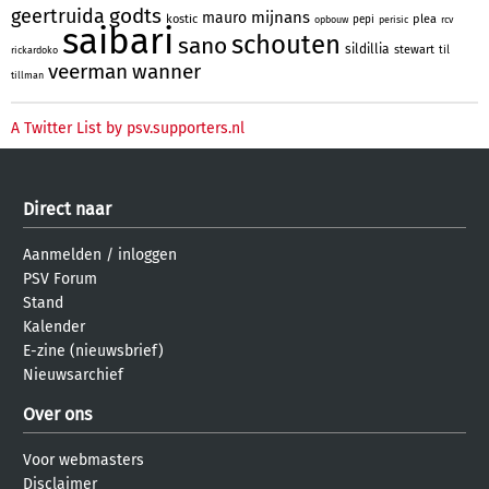
godts
geertruida
mijnans
mauro
kostic
plea
pepi
opbouw
perisic
rcv
saibari
schouten
sano
sildillia
stewart
til
rickardoko
veerman
wanner
tillman
A Twitter List by psv.supporters.nl
Direct naar
Aanmelden
/
inloggen
PSV Forum
Stand
Kalender
E-zine (nieuwsbrief)
Nieuwsarchief
Over ons
Voor webmasters
Disclaimer