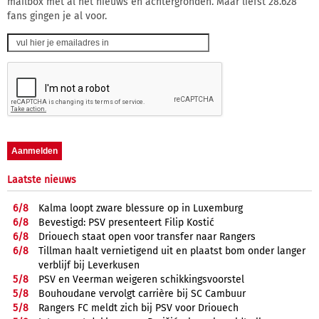
mailbox met al het nieuws en achtergronden. Maar liefst 28.628
fans gingen je al voor.
Laatste nieuws
6/
8
Kalma loopt zware blessure op in Luxemburg
6/
8
Bevestigd: PSV presenteert Filip Kostić
6/
8
Driouech staat open voor transfer naar Rangers
6/
8
Tillman haalt vernietigend uit en plaatst bom onder langer
verblijf bij Leverkusen
5/
8
PSV en Veerman weigeren schikkingsvoorstel
5/
8
Bouhoudane vervolgt carrière bij SC Cambuur
5/
8
Rangers FC meldt zich bij PSV voor Driouech