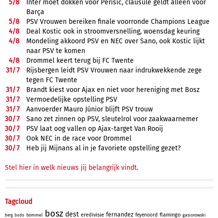
5/
8
Inter moet dokken voor Perišić, clausule geldt alleen voor
Barça
5/
8
PSV Vrouwen bereiken finale voorronde Champions League
4/
8
Deal Kostic ook in stroomversnelling, woensdag keuring
4/
8
Mondeling akkoord PSV en NEC over Sano, ook Kostic lijkt
naar PSV te komen
4/
8
Drommel keert terug bij FC Twente
31/
7
Rijsbergen leidt PSV Vrouwen naar indrukwekkende zege
tegen FC Twente
31/
7
Brandt kiest voor Ajax en niet voor hereniging met Bosz
31/
7
Vermoedelijke opstelling PSV
31/
7
Aanvoerder Mauro Júnior blijft PSV trouw
30/
7
Sano zet zinnen op PSV, sleutelrol voor zaakwaarnemer
30/
7
PSV laat oog vallen op Ajax-target Van Rooij
30/
7
Ook NEC in de race voor Drommel
30/
7
Heb jij Mijnans al in je favoriete opstelling gezet?
Stel hier in welk nieuws jij belangrijk vindt.
Tagcloud
bosz
dest
fernandez
eredivisie
flamingo
feyenoord
bommel
gasiorowski
berg
bodo