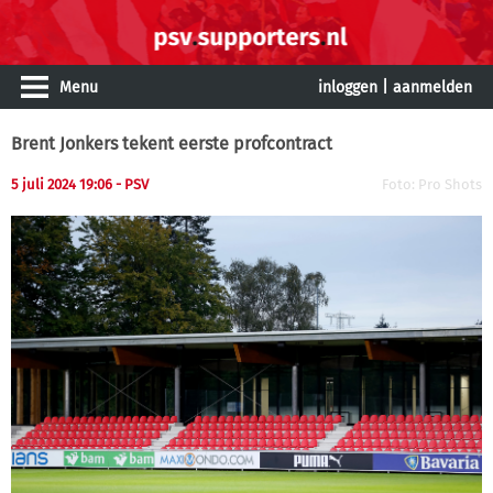
Menu
inloggen
|
aanmelden
Brent Jonkers tekent eerste profcontract
5 juli 2024 19:06
- PSV
Foto: Pro Shots