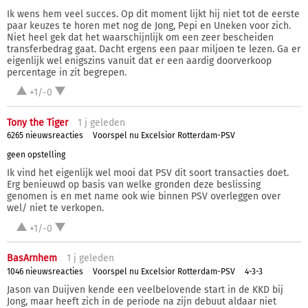
Ik wens hem veel succes. Op dit moment lijkt hij niet tot de eerste
paar keuzes te horen met nog de Jong, Pepi en Uneken voor zich.
Niet heel gek dat het waarschijnlijk om een zeer bescheiden
transferbedrag gaat. Dacht ergens een paar miljoen te lezen. Ga er
eigenlijk wel enigszins vanuit dat er een aardig doorverkoop
percentage in zit begrepen.
+1/-0
Tony the Tiger
1 j
geleden
6265 nieuwsreacties
Voorspel nu Excelsior Rotterdam-PSV
geen opstelling
Ik vind het eigenlijk wel mooi dat PSV dit soort transacties doet.
Erg benieuwd op basis van welke gronden deze beslissing
genomen is en met name ook wie binnen PSV overleggen over
wel/ niet te verkopen.
+1/-0
BasArnhem
1 j
geleden
1046 nieuwsreacties
Voorspel nu Excelsior Rotterdam-PSV
4-3-3
Jason van Duijven kende een veelbelovende start in de KKD bij
Jong, maar heeft zich in de periode na zijn debuut aldaar niet