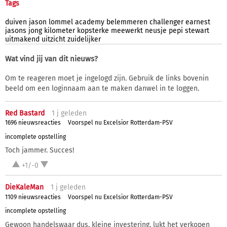
Tags
duiven
jason
lommel
academy
belemmeren
challenger
earnest
jasons
jong
kilometer
kopsterke
meewerkt
neusje
pepi
stewart
uitmakend
uitzicht
zuidelijker
Wat vind jij van dit nieuws?
Om te reageren moet je ingelogd zijn. Gebruik de links bovenin
beeld om een loginnaam aan te maken danwel in te loggen.
Red Bastard
1 j
geleden
1696 nieuwsreacties
Voorspel nu Excelsior Rotterdam-PSV
incomplete opstelling
Toch jammer. Succes!
+1/-0
DieKaleMan
1 j
geleden
1109 nieuwsreacties
Voorspel nu Excelsior Rotterdam-PSV
incomplete opstelling
Gewoon handelswaar dus, kleine investering, lukt het verkopen