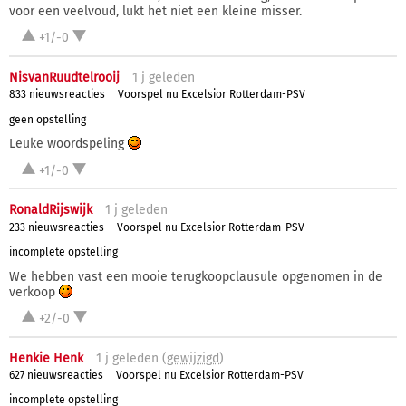
voor een veelvoud, lukt het niet een kleine misser.
+1/-0
NisvanRuudtelrooij
1 j
geleden
833 nieuwsreacties
Voorspel nu Excelsior Rotterdam-PSV
geen opstelling
Leuke woordspeling
+1/-0
RonaldRijswijk
1 j
geleden
233 nieuwsreacties
Voorspel nu Excelsior Rotterdam-PSV
incomplete opstelling
We hebben vast een mooie terugkoopclausule opgenomen in de
verkoop
+2/-0
Henkie Henk
1 j
geleden (
gewijzigd
)
627 nieuwsreacties
Voorspel nu Excelsior Rotterdam-PSV
incomplete opstelling