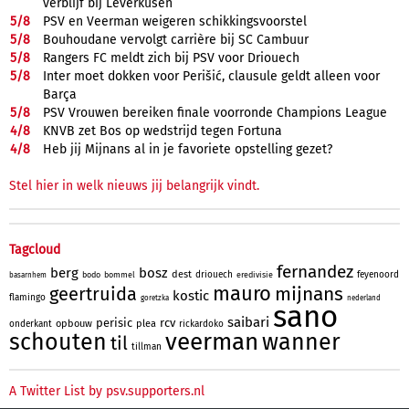
verblijf bij Leverkusen
5/
8
PSV en Veerman weigeren schikkingsvoorstel
5/
8
Bouhoudane vervolgt carrière bij SC Cambuur
5/
8
Rangers FC meldt zich bij PSV voor Driouech
5/
8
Inter moet dokken voor Perišić, clausule geldt alleen voor
Barça
5/
8
PSV Vrouwen bereiken finale voorronde Champions League
4/
8
KNVB zet Bos op wedstrijd tegen Fortuna
4/
8
Heb jij Mijnans al in je favoriete opstelling gezet?
Stel hier in welk nieuws jij belangrijk vindt.
Tagcloud
fernandez
berg
bosz
dest
driouech
feyenoord
bodo
bommel
eredivisie
basarnhem
mauro
mijnans
geertruida
kostic
flamingo
goretzka
nederland
sano
saibari
perisic
rcv
opbouw
plea
onderkant
rickardoko
veerman
schouten
wanner
til
tillman
A Twitter List by psv.supporters.nl