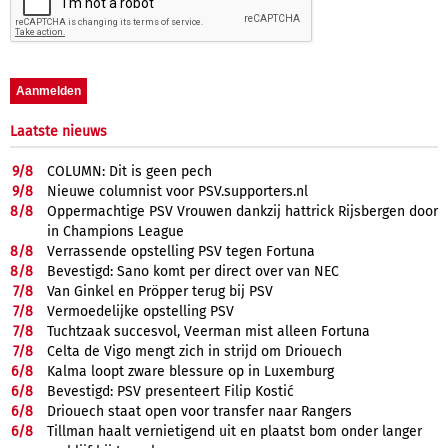
Laatste nieuws
9/
8
COLUMN: Dit is geen pech
9/
8
Nieuwe columnist voor PSV.supporters.nl
8/
8
Oppermachtige PSV Vrouwen dankzij hattrick Rijsbergen door
in Champions League
8/
8
Verrassende opstelling PSV tegen Fortuna
8/
8
Bevestigd: Sano komt per direct over van NEC
7/
8
Van Ginkel en Pröpper terug bij PSV
7/
8
Vermoedelijke opstelling PSV
7/
8
Tuchtzaak succesvol, Veerman mist alleen Fortuna
7/
8
Celta de Vigo mengt zich in strijd om Driouech
6/
8
Kalma loopt zware blessure op in Luxemburg
6/
8
Bevestigd: PSV presenteert Filip Kostić
6/
8
Driouech staat open voor transfer naar Rangers
6/
8
Tillman haalt vernietigend uit en plaatst bom onder langer