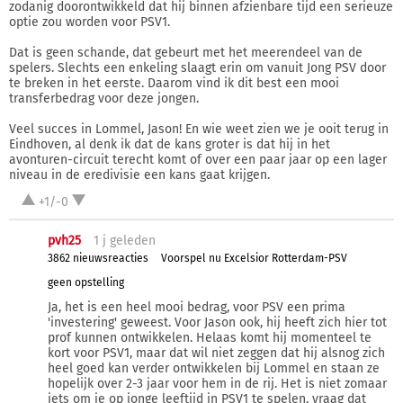
zodanig doorontwikkeld dat hij binnen afzienbare tijd een serieuze
optie zou worden voor PSV1.
Dat is geen schande, dat gebeurt met het meerendeel van de
spelers. Slechts een enkeling slaagt erin om vanuit Jong PSV door
te breken in het eerste. Daarom vind ik dit best een mooi
transferbedrag voor deze jongen.
Veel succes in Lommel, Jason! En wie weet zien we je ooit terug in
Eindhoven, al denk ik dat de kans groter is dat hij in het
avonturen-circuit terecht komt of over een paar jaar op een lager
niveau in de eredivisie een kans gaat krijgen.
+1/-0
pvh25
1 j
geleden
3862 nieuwsreacties
Voorspel nu Excelsior Rotterdam-PSV
geen opstelling
Ja, het is een heel mooi bedrag, voor PSV een prima
'investering' geweest. Voor Jason ook, hij heeft zich hier tot
prof kunnen ontwikkelen. Helaas komt hij momenteel te
kort voor PSV1, maar dat wil niet zeggen dat hij alsnog zich
heel goed kan verder ontwikkelen bij Lommel en staan ze
hopelijk over 2-3 jaar voor hem in de rij. Het is niet zomaar
iets om je op jonge leeftijd in PSV1 te spelen, vraag dat