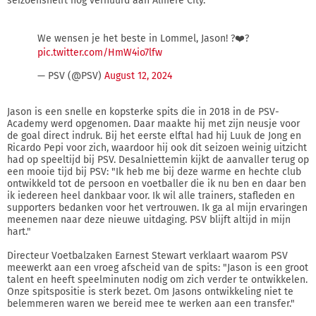
seizoenshelft nog verhuurd aan Almere City.
We wensen je het beste in Lommel, Jason! ?️❤️‍?
pic.twitter.com/HmW4io7lfw
— PSV (@PSV)
August 12, 2024
Jason is een snelle en kopsterke spits die in 2018 in de PSV-
Academy werd opgenomen. Daar maakte hij met zijn neusje voor
de goal direct indruk. Bij het eerste elftal had hij Luuk de Jong en
Ricardo Pepi voor zich, waardoor hij ook dit seizoen weinig uitzicht
had op speeltijd bij PSV. Desalniettemin kijkt de aanvaller terug op
een mooie tijd bij PSV: "Ik heb me bij deze warme en hechte club
ontwikkeld tot de persoon en voetballer die ik nu ben en daar ben
ik iedereen heel dankbaar voor. Ik wil alle trainers, stafleden en
supporters bedanken voor het vertrouwen. Ik ga al mijn ervaringen
meenemen naar deze nieuwe uitdaging. PSV blijft altijd in mijn
hart."
Directeur Voetbalzaken Earnest Stewart verklaart waarom PSV
meewerkt aan een vroeg afscheid van de spits: "Jason is een groot
talent en heeft speelminuten nodig om zich verder te ontwikkelen.
Onze spitspositie is sterk bezet. Om Jasons ontwikkeling niet te
belemmeren waren we bereid mee te werken aan een transfer."