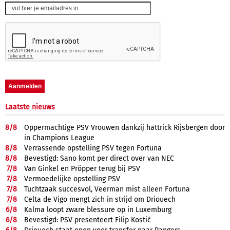
Laatste nieuws
8/
8
Oppermachtige PSV Vrouwen dankzij hattrick Rijsbergen door
in Champions League
8/
8
Verrassende opstelling PSV tegen Fortuna
8/
8
Bevestigd: Sano komt per direct over van NEC
7/
8
Van Ginkel en Pröpper terug bij PSV
7/
8
Vermoedelijke opstelling PSV
7/
8
Tuchtzaak succesvol, Veerman mist alleen Fortuna
7/
8
Celta de Vigo mengt zich in strijd om Driouech
6/
8
Kalma loopt zware blessure op in Luxemburg
6/
8
Bevestigd: PSV presenteert Filip Kostić