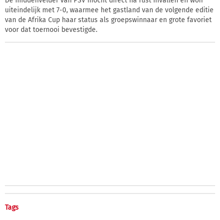
De middenvelder van PSV mocht direct na rust invallen en won
uiteindelijk met 7-0, waarmee het gastland van de volgende editie
van de Afrika Cup haar status als groepswinnaar en grote favoriet
voor dat toernooi bevestigde.
Tags