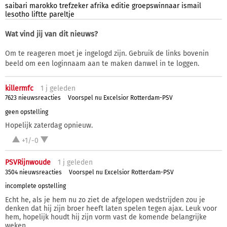
saibari
marokko
trefzeker
afrika
editie
groepswinnaar
ismail
lesotho
liftte
pareltje
Wat vind jij van dit nieuws?
Om te reageren moet je ingelogd zijn. Gebruik de links bovenin
beeld om een loginnaam aan te maken danwel in te loggen.
killermfc
1 j
geleden
7623 nieuwsreacties
Voorspel nu Excelsior Rotterdam-PSV
geen opstelling
Hopelijk zaterdag opnieuw.
+1/-0
PSVRijnwoude
1 j
geleden
3504 nieuwsreacties
Voorspel nu Excelsior Rotterdam-PSV
incomplete opstelling
Echt he, als je hem nu zo ziet de afgelopen wedstrijden zou je
denken dat hij zijn broer heeft laten spelen tegen ajax. Leuk voor
hem, hopelijk houdt hij zijn vorm vast de komende belangrijke
weken.