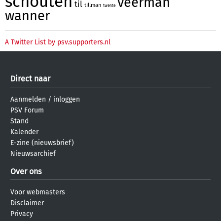
schouten
veerman
til
tillman
twente
wanner
A Twitter List by psv.supporters.nl
Direct naar
Aanmelden
/
inloggen
PSV Forum
Stand
Kalender
E-zine (nieuwsbrief)
Nieuwsarchief
Over ons
Voor webmasters
Disclaimer
Privacy