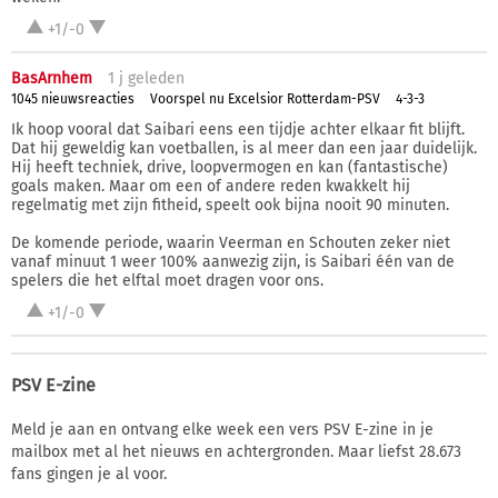
+1/-0
BasArnhem
1 j
geleden
1045 nieuwsreacties
Voorspel nu Excelsior Rotterdam-PSV
4-3-3
Ik hoop vooral dat Saibari eens een tijdje achter elkaar fit blijft.
Dat hij geweldig kan voetballen, is al meer dan een jaar duidelijk.
Hij heeft techniek, drive, loopvermogen en kan (fantastische)
goals maken. Maar om een of andere reden kwakkelt hij
regelmatig met zijn fitheid, speelt ook bijna nooit 90 minuten.
De komende periode, waarin Veerman en Schouten zeker niet
vanaf minuut 1 weer 100% aanwezig zijn, is Saibari één van de
spelers die het elftal moet dragen voor ons.
+1/-0
PSV E-zine
Meld je aan en ontvang elke week een vers PSV E-zine in je
mailbox met al het nieuws en achtergronden. Maar liefst 28.673
fans gingen je al voor.