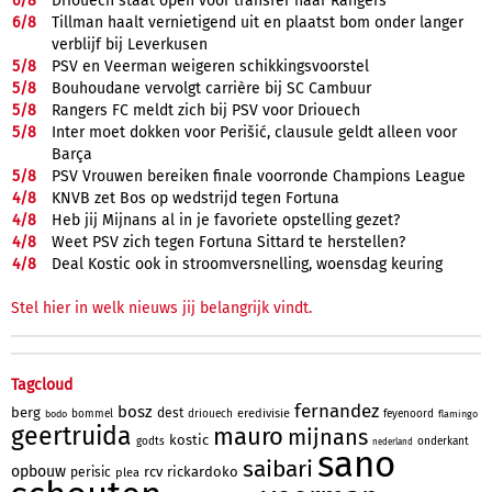
6/
8
Driouech staat open voor transfer naar Rangers
6/
8
Tillman haalt vernietigend uit en plaatst bom onder langer
verblijf bij Leverkusen
5/
8
PSV en Veerman weigeren schikkingsvoorstel
5/
8
Bouhoudane vervolgt carrière bij SC Cambuur
5/
8
Rangers FC meldt zich bij PSV voor Driouech
5/
8
Inter moet dokken voor Perišić, clausule geldt alleen voor
Barça
5/
8
PSV Vrouwen bereiken finale voorronde Champions League
4/
8
KNVB zet Bos op wedstrijd tegen Fortuna
4/
8
Heb jij Mijnans al in je favoriete opstelling gezet?
4/
8
Weet PSV zich tegen Fortuna Sittard te herstellen?
4/
8
Deal Kostic ook in stroomversnelling, woensdag keuring
Stel hier in welk nieuws jij belangrijk vindt.
Tagcloud
fernandez
bosz
berg
dest
eredivisie
bommel
driouech
feyenoord
bodo
flamingo
geertruida
mauro
mijnans
kostic
godts
onderkant
nederland
sano
saibari
opbouw
rcv
rickardoko
perisic
plea