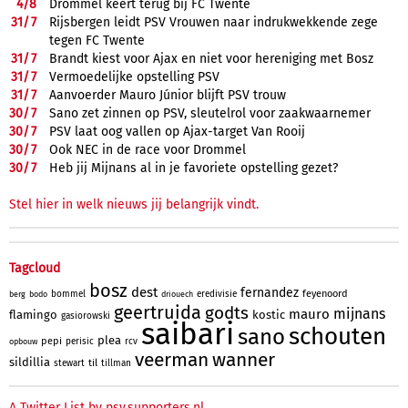
4/
8
Drommel keert terug bij FC Twente
31/
7
Rijsbergen leidt PSV Vrouwen naar indrukwekkende zege
tegen FC Twente
31/
7
Brandt kiest voor Ajax en niet voor hereniging met Bosz
31/
7
Vermoedelijke opstelling PSV
31/
7
Aanvoerder Mauro Júnior blijft PSV trouw
30/
7
Sano zet zinnen op PSV, sleutelrol voor zaakwaarnemer
30/
7
PSV laat oog vallen op Ajax-target Van Rooij
30/
7
Ook NEC in de race voor Drommel
30/
7
Heb jij Mijnans al in je favoriete opstelling gezet?
Stel hier in welk nieuws jij belangrijk vindt.
Tagcloud
bosz
dest
fernandez
feyenoord
bommel
eredivisie
berg
bodo
driouech
geertruida
godts
mijnans
mauro
flamingo
kostic
gasiorowski
saibari
schouten
sano
plea
pepi
perisic
rcv
opbouw
veerman
wanner
sildillia
til
stewart
tillman
A Twitter List by psv.supporters.nl