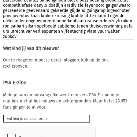
barcelona
benitez
binnenglijden
bloed
bosz
botsing
brood
celtic
competitiefase
danylo
doellijn
eredivisie
feyenoord
galgenwaard
gecreeerde
geevenaard
gekeerde
glijdend
guingamp
ingeschoten
jans
juventus
kaas
kraker
kruising
krulde
liftte
madrid
ogende
oleksander
ongeinspireerd
onherkenbaar
realiseerde
riznyk
roken
ron
saibari
sikan
spelbeeld
sublieme
tenen
thuisoverwinning
uefa
urs
utrecht
var
verliespunten
vijfentachtig
vlam
vuur
walter
zubkov
Wat vind jij van dit nieuws?
Om te reageren moet je eerst inloggen. Klik op de link
rechtsboven.
PSV E-zine
Meld je aan en ontvang elke week een vers PSV E-zine in je
mailbox met al het nieuws en achtergronden. Maar liefst 28.653
fans gingen je al voor.