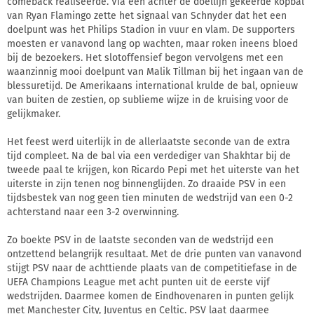
comeback realiseerde. Via een achter de doellijn gekeerde kopbal
van Ryan Flamingo zette het signaal van Schnyder dat het een
doelpunt was het Philips Stadion in vuur en vlam. De supporters
moesten er vanavond lang op wachten, maar roken ineens bloed
bij de bezoekers. Het slotoffensief begon vervolgens met een
waanzinnig mooi doelpunt van Malik Tillman bij het ingaan van de
blessuretijd. De Amerikaans international krulde de bal, opnieuw
van buiten de zestien, op sublieme wijze in de kruising voor de
gelijkmaker.
Het feest werd uiterlijk in de allerlaatste seconde van de extra
tijd compleet. Na de bal via een verdediger van Shakhtar bij de
tweede paal te krijgen, kon Ricardo Pepi met het uiterste van het
uiterste in zijn tenen nog binnenglijden. Zo draaide PSV in een
tijdsbestek van nog geen tien minuten de wedstrijd van een 0-2
achterstand naar een 3-2 overwinning.
Zo boekte PSV in de laatste seconden van de wedstrijd een
ontzettend belangrijk resultaat. Met de drie punten van vanavond
stijgt PSV naar de achttiende plaats van de competitiefase in de
UEFA Champions League met acht punten uit de eerste vijf
wedstrijden. Daarmee komen de Eindhovenaren in punten gelijk
met Manchester City, Juventus en Celtic. PSV laat daarmee