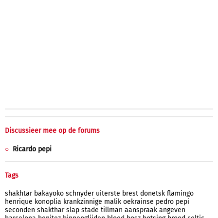
Discussieer mee op de forums
Ricardo pepi
Tags
shakhtar
bakayoko
schnyder
uiterste
brest
donetsk
flamingo
henrique
konoplia
krankzinnige
malik
oekrainse
pedro
pepi
seconden
shakthar
slap
stade
tillman
aanspraak
angeven