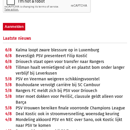
Laatste nieuws
6/
8
Kalma loopt zware blessure op in Luxemburg
6/
8
Bevestigd: PSV presenteert Filip Kostić
6/
8
Driouech staat open voor transfer naar Rangers
6/
8
Tillman haalt vernietigend uit en plaatst bom onder langer
verblijf bij Leverkusen
5/
8
PSV en Veerman weigeren schikkingsvoorstel
5/
8
Bouhoudane vervolgt carrière bij SC Cambuur
5/
8
Rangers FC meldt zich bij PSV voor Driouech
5/
8
Inter moet dokken voor Perišić, clausule geldt alleen voor
Barça
5/
8
PSV Vrouwen bereiken finale voorronde Champions League
4/
8
Deal Kostic ook in stroomversnelling, woensdag keuring
4/
8
Mondeling akkoord PSV en NEC over Sano, ook Kostic lijkt
naar PSV te komen