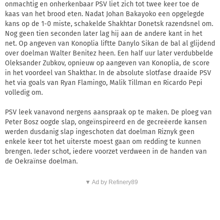
onmachtig en onherkenbaar PSV liet zich tot twee keer toe de
kaas van het brood eten. Nadat Johan Bakayoko een opgelegde
kans op de 1-0 miste, schakelde Shakhtar Donetsk razendsnel om.
Nog geen tien seconden later lag hij aan de andere kant in het
net. Op angeven van Konoplia liftte Danylo Sikan de bal al glijdend
over doelman Walter Benitez heen. Een half uur later verdubbelde
Oleksander Zubkov, opnieuw op aangeven van Konoplia, de score
in het voordeel van Shakthar. In de absolute slotfase draaide PSV
het via goals van Ryan Flamingo, Malik Tillman en Ricardo Pepi
volledig om.
PSV leek vanavond nergens aanspraak op te maken. De ploeg van
Peter Bosz oogde slap, ongeïnspireerd en de gecreëerde kansen
werden dusdanig slap ingeschoten dat doelman Riznyk geen
enkele keer tot het uiterste moest gaan om redding te kunnen
brengen. Ieder schot, iedere voorzet verdween in de handen van
de Oekraïnse doelman.
▼ Ad by Refinery89