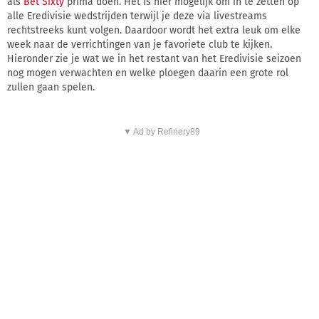
als
Bet Sixty
prima doen. Het is hier mogelijk om in te zetten op
alle Eredivisie wedstrijden terwijl je deze via livestreams
rechtstreeks kunt volgen. Daardoor wordt het extra leuk om elke
week naar de verrichtingen van je favoriete club te kijken.
Hieronder zie je wat we in het restant van het Eredivisie seizoen
nog mogen verwachten en welke ploegen daarin een grote rol
zullen gaan spelen.
▼ Ad by Refinery89