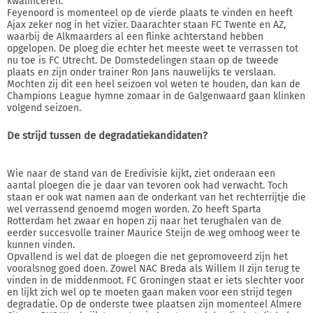
kwalificeren.
Feyenoord is momenteel op de vierde plaats te vinden en heeft
Ajax zeker nog in het vizier. Daarachter staan FC Twente en AZ,
waarbij de Alkmaarders al een flinke achterstand hebben
opgelopen. De ploeg die echter het meeste weet te verrassen tot
nu toe is FC Utrecht. De Domstedelingen staan op de tweede
plaats en zijn onder trainer Ron Jans nauwelijks te verslaan.
Mochten zij dit een heel seizoen vol weten te houden, dan kan de
Champions League hymne zomaar in de Galgenwaard gaan klinken
volgend seizoen.
De strijd tussen de degradatiekandidaten?
Wie naar de stand van de Eredivisie kijkt, ziet onderaan een
aantal ploegen die je daar van tevoren ook had verwacht. Toch
staan er ook wat namen aan de onderkant van het rechterrijtje die
wel verrassend genoemd mogen worden. Zo heeft Sparta
Rotterdam het zwaar en hopen zij naar het terughalen van de
eerder succesvolle trainer Maurice Steijn de weg omhoog weer te
kunnen vinden.
Opvallend is wel dat de ploegen die net gepromoveerd zijn het
vooralsnog goed doen. Zowel NAC Breda als Willem II zijn terug te
vinden in de middenmoot. FC Groningen staat er iets slechter voor
en lijkt zich wel op te moeten gaan maken voor een strijd tegen
degradatie. Op de onderste twee plaatsen zijn momenteel Almere