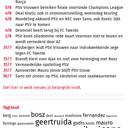
Barça
5/
8
PSV Vrouwen bereiken finale voorronde Champions League
4/
8
Deal Kostic ook in stroomversnelling, woensdag keuring
4/
8
Mondeling akkoord PSV en NEC over Sano, ook Kostic lijkt
naar PSV te komen
4/
8
Drommel keert terug bij FC Twente
2/
8
PSV komt oliedomme rode kaart Veerman niet te boven en
wordt vernederd door AZ
31/
7
Rijsbergen leidt PSV Vrouwen naar indrukwekkende zege
tegen FC Twente
31/
7
Brandt kiest voor Ajax en niet voor hereniging met Bosz
31/
7
Vermoedelijke opstelling PSV
31/
7
Aanvoerder Mauro Júnior blijft PSV trouw
30/
7
Sano zet zinnen op PSV, sleutelrol voor zaakwaarnemer
Stel hier in welk nieuws jij belangrijk vindt.
Tagcloud
bosz
fernandez
berg
eredivisie
dest
bommel
driouech
bodo
feyenoord
geertruida
mauro
godts
flamingo
kostic
gasiorowski