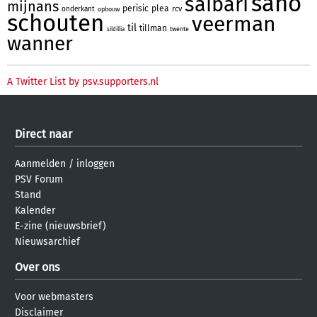
sano
saibari
mijnans
perisic
plea
rcv
onderkant
opbouw
schouten
veerman
til
tillman
twente
sildillia
wanner
A Twitter List by psv.supporters.nl
Direct naar
Aanmelden
/
inloggen
PSV Forum
Stand
Kalender
E-zine (nieuwsbrief)
Nieuwsarchief
Over ons
Voor webmasters
Disclaimer