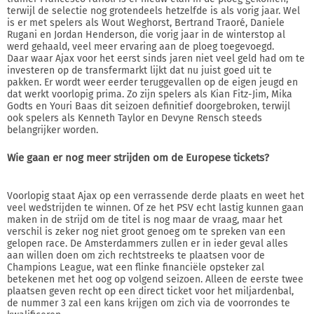
terwijl de selectie nog grotendeels hetzelfde is als vorig jaar. Wel
is er met spelers als Wout Weghorst, Bertrand Traoré, Daniele
Rugani en Jordan Henderson, die vorig jaar in de winterstop al
werd gehaald, veel meer ervaring aan de ploeg toegevoegd.
Daar waar Ajax voor het eerst sinds jaren niet veel geld had om te
investeren op de transfermarkt lijkt dat nu juist goed uit te
pakken. Er wordt weer eerder teruggevallen op de eigen jeugd en
dat werkt voorlopig prima. Zo zijn spelers als Kian Fitz-Jim, Mika
Godts en Youri Baas dit seizoen definitief doorgebroken, terwijl
ook spelers als Kenneth Taylor en Devyne Rensch steeds
belangrijker worden.
Wie gaan er nog meer strijden om de Europese tickets?
Voorlopig staat Ajax op een verrassende derde plaats en weet het
veel wedstrijden te winnen. Of ze het PSV echt lastig kunnen gaan
maken in de strijd om de titel is nog maar de vraag, maar het
verschil is zeker nog niet groot genoeg om te spreken van een
gelopen race. De Amsterdammers zullen er in ieder geval alles
aan willen doen om zich rechtstreeks te plaatsen voor de
Champions League, wat een flinke financiële opsteker zal
betekenen met het oog op volgend seizoen. Alleen de eerste twee
plaatsen geven recht op een direct ticket voor het miljardenbal,
de nummer 3 zal een kans krijgen om zich via de voorrondes te