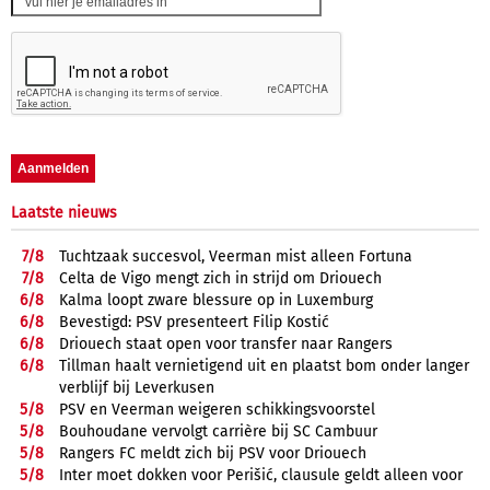
Laatste nieuws
7/
8
Tuchtzaak succesvol, Veerman mist alleen Fortuna
7/
8
Celta de Vigo mengt zich in strijd om Driouech
6/
8
Kalma loopt zware blessure op in Luxemburg
6/
8
Bevestigd: PSV presenteert Filip Kostić
6/
8
Driouech staat open voor transfer naar Rangers
6/
8
Tillman haalt vernietigend uit en plaatst bom onder langer
verblijf bij Leverkusen
5/
8
PSV en Veerman weigeren schikkingsvoorstel
5/
8
Bouhoudane vervolgt carrière bij SC Cambuur
5/
8
Rangers FC meldt zich bij PSV voor Driouech
5/
8
Inter moet dokken voor Perišić, clausule geldt alleen voor