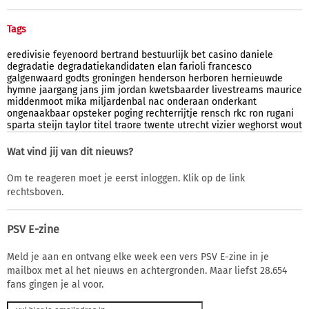
Tags
eredivisie
feyenoord
bertrand
bestuurlijk
bet
casino
daniele
degradatie
degradatiekandidaten
elan
farioli
francesco
galgenwaard
godts
groningen
henderson
herboren
hernieuwde
hymne
jaargang
jans
jim
jordan
kwetsbaarder
livestreams
maurice
middenmoot
mika
miljardenbal
nac
onderaan
onderkant
ongenaakbaar
opsteker
poging
rechterrijtje
rensch
rkc
ron
rugani
sparta
steijn
taylor
titel
traore
twente
utrecht
vizier
weghorst
wout
Wat vind jij van dit nieuws?
Om te reageren moet je eerst inloggen. Klik op de link
rechtsboven.
PSV E-zine
Meld je aan en ontvang elke week een vers PSV E-zine in je
mailbox met al het nieuws en achtergronden. Maar liefst 28.654
fans gingen je al voor.