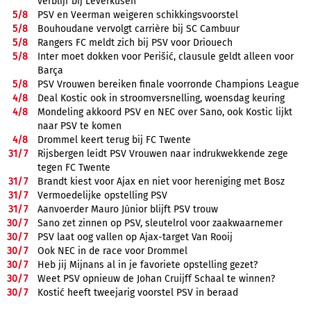
verblijf bij Leverkusen
5/
8
PSV en Veerman weigeren schikkingsvoorstel
5/
8
Bouhoudane vervolgt carrière bij SC Cambuur
5/
8
Rangers FC meldt zich bij PSV voor Driouech
5/
8
Inter moet dokken voor Perišić, clausule geldt alleen voor
Barça
5/
8
PSV Vrouwen bereiken finale voorronde Champions League
4/
8
Deal Kostic ook in stroomversnelling, woensdag keuring
4/
8
Mondeling akkoord PSV en NEC over Sano, ook Kostic lijkt
naar PSV te komen
4/
8
Drommel keert terug bij FC Twente
31/
7
Rijsbergen leidt PSV Vrouwen naar indrukwekkende zege
tegen FC Twente
31/
7
Brandt kiest voor Ajax en niet voor hereniging met Bosz
31/
7
Vermoedelijke opstelling PSV
31/
7
Aanvoerder Mauro Júnior blijft PSV trouw
30/
7
Sano zet zinnen op PSV, sleutelrol voor zaakwaarnemer
30/
7
PSV laat oog vallen op Ajax-target Van Rooij
30/
7
Ook NEC in de race voor Drommel
30/
7
Heb jij Mijnans al in je favoriete opstelling gezet?
30/
7
Weet PSV opnieuw de Johan Cruijff Schaal te winnen?
30/
7
Kostić heeft tweejarig voorstel PSV in beraad