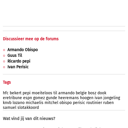
Discussieer mee op de forums
Armando Obispo
Guus Til
Ricardo pepi
Ivan Perisic
Tags
hfc
bekert
pepi
moeiteloos
til
armando
belgie
bosz
dook
eretribune
espn
gomez
gunde
heeremans
hoogen
ivan
jongeling
knvb
lozano
michaelis
mitchel
obispo
perisic
routinier
ruben
samuel
slotakkoord
Wat vind jij van dit nieuws?