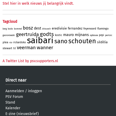
Stel hier in welk nieuws jij belangrijk vindt.
Tagcloud
bosz
dest
eredivisie
fernandez
feyenoord
flamingo
berg
bodo
bommel
driouech
godts
geertruida
mijnans
mauro
kostic
pepi
gasiorowski
opbouw
perisic
saibari
schouten
sano
sildillia
plea
rickardoko
rcv
veerman
wanner
stewart
til
A Twitter List by psv.supporters.nl
Direct naar
Aanmelden
/
inloggen
PSV Forum
Stand
Kalender
E-zine (nieuwsbrief)