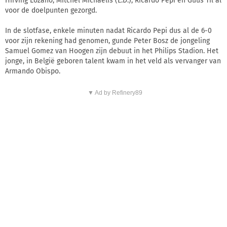
Hirving Lozano, Mitchel Michaelis (E.D.), Ricardo Pepi en Guus Til al
voor de doelpunten gezorgd.
In de slotfase, enkele minuten nadat Ricardo Pepi dus al de 6-0
voor zijn rekening had genomen, gunde Peter Bosz de jongeling
Samuel Gomez van Hoogen zijn debuut in het Philips Stadion. Het
jonge, in België geboren talent kwam in het veld als vervanger van
Armando Obispo.
▼ Ad by Refinery89