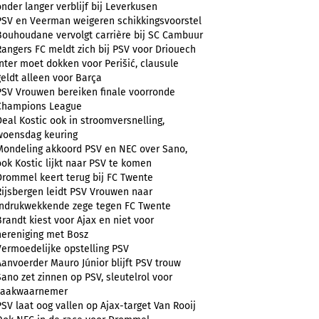
onder langer verblijf bij Leverkusen
PSV en Veerman weigeren schikkingsvoorstel
Bouhoudane vervolgt carrière bij SC Cambuur
Rangers FC meldt zich bij PSV voor Driouech
Inter moet dokken voor Perišić, clausule
geldt alleen voor Barça
PSV Vrouwen bereiken finale voorronde
Champions League
Deal Kostic ook in stroomversnelling,
woensdag keuring
Mondeling akkoord PSV en NEC over Sano,
ook Kostic lijkt naar PSV te komen
Drommel keert terug bij FC Twente
Rijsbergen leidt PSV Vrouwen naar
indrukwekkende zege tegen FC Twente
Brandt kiest voor Ajax en niet voor
hereniging met Bosz
Vermoedelijke opstelling PSV
Aanvoerder Mauro Júnior blijft PSV trouw
Sano zet zinnen op PSV, sleutelrol voor
zaakwaarnemer
PSV laat oog vallen op Ajax-target Van Rooij