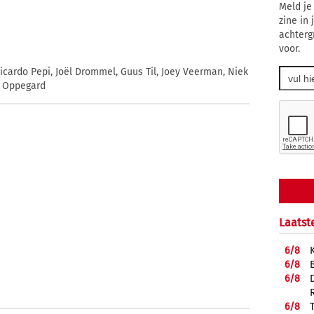
Meld je
zine in
achterg
voor.
ardo Pepi, Joël Drommel, Guus Til, Joey Veerman, Niek
k Oppegard
Laatst
6/
8
6/
8
6/
8
6/
8