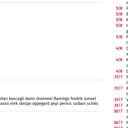
5/
8
5/
8
5/
8
5/
8
5/
8
4/
8
4/
8
4/
8
31/
7
31/
7
nitez
boscagli
dams
drommel
flamingo
fredrik
ismael
31/
7
auro
niek
obispo
oppegard
pepi
perisic
saibari
schiks
31/
7
30/
7
30/
7