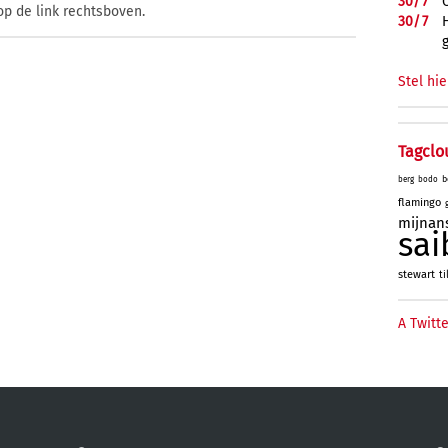
30/
7
op de link rechtsboven.
30/
7
Stel hie
Tagclo
b
berg
bodo
flamingo
mijnan
sai
stewart
ti
A Twitte