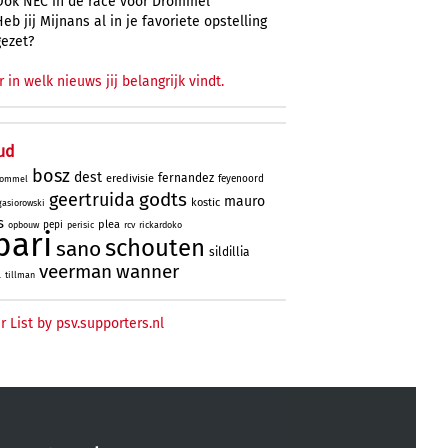
Ook NEC in de race voor Drommel
Heb jij Mijnans al in je favoriete opstelling
gezet?
r in welk nieuws jij belangrijk vindt.
ud
bosz
dest
fernandez
eredivisie
feyenoord
ommel
godts
geertruida
mauro
kostic
gasiorowski
s
plea
pepi
opbouw
perisic
rcv
rickardoko
bari
schouten
sano
sildillia
veerman
wanner
l
tillman
r List by psv.supporters.nl