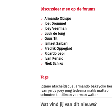
Discussieer mee op de forums
Armando Obispo
Joël Drommel
Joey Veerman
Luuk de Jong
Guus Til
Ismael Saibari
Fredrik Oppegård
Ricardo pepi
Ivan Perisic
Niek Schiks
Tags
lozano
afscheidsduel
armando
bakayoko
be
ivan
jerdy
joey
jong
ledezma
malik
matteo
m
schouten
til
tillman
veerman
walter
Wat vind jij van dit nieuws?