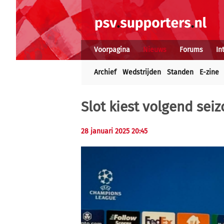
Voorpagina
Nieuws
Forums
In
Archief
Wedstrijden
Standen
E-zine
Slot kiest volgend sei
28 januari 2025 20:45