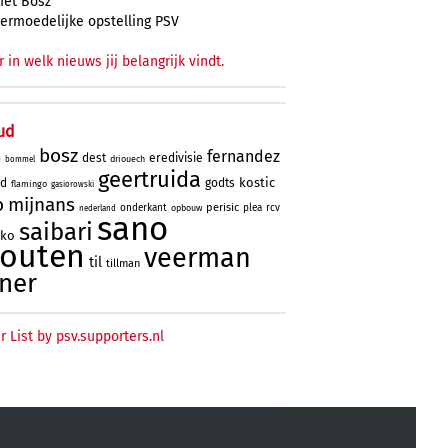
et Bosz
ermoedelijke opstelling PSV
r in welk nieuws jij belangrijk vindt.
ud
bosz
fernandez
dest
eredivisie
driouech
o
bommel
geertruida
kostic
rd
godts
flamingo
gasiorowski
o
mijnans
perisic
onderkant
plea
rcv
opbouw
nederland
sano
saibari
oko
houten
veerman
til
tillman
ner
r List by psv.supporters.nl