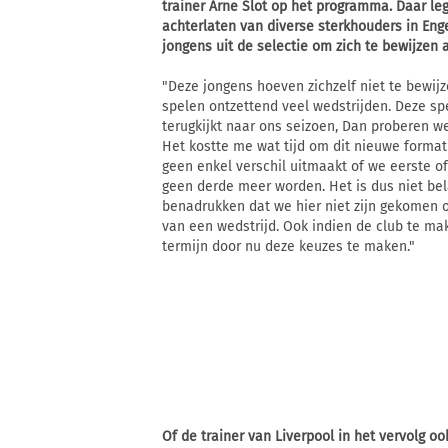
trainer Arne Slot op het programma. Daar le
achterlaten van diverse sterkhouders in Enge
jongens uit de selectie om zich te bewijzen 
"Deze jongens hoeven zichzelf niet te bewij
spelen ontzettend veel wedstrijden. Deze spel
terugkijkt naar ons seizoen, Dan proberen we 
Het kostte me wat tijd om dit nieuwe format 
geen enkel verschil uitmaakt of we eerste
geen derde meer worden. Het is dus niet bela
benadrukken dat we hier niet zijn gekomen om
van een wedstrijd. Ook indien de club te mak
termijn door nu deze keuzes te maken."
Of de trainer van Liverpool in het vervolg o