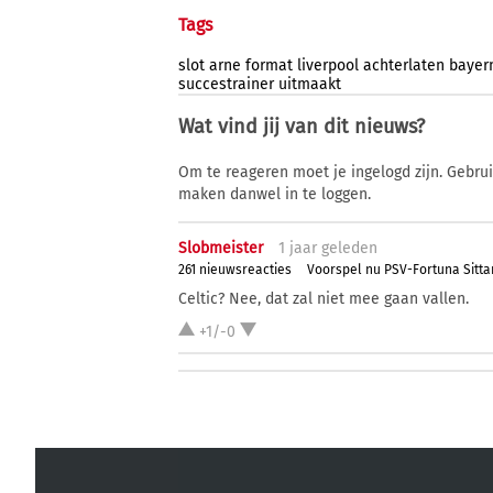
Tags
slot
arne
format
liverpool
achterlaten
bayer
succestrainer
uitmaakt
Wat vind jij van dit nieuws?
Om te reageren moet je ingelogd zijn. Gebru
maken danwel in te loggen.
Slobmeister
1 j
aar
geleden
261 nieuwsreacties
Voorspel nu PSV-Fortuna Sitta
Celtic? Nee, dat zal niet mee gaan vallen.
+1/-0