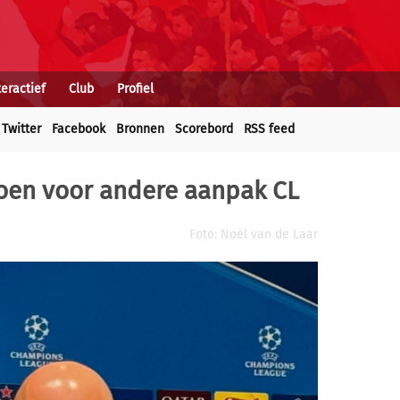
teractief
Club
Profiel
Twitter
Facebook
Bronnen
Scorebord
RSS feed
zoen voor andere aanpak CL
Foto: Noël van de Laar