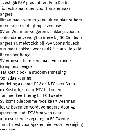
evestigd: PSV presenteert Filip Kostić
riouech staat open voor transfer naar
angers
illman haalt vernietigend uit en plaatst bom
nder langer verblijf bij Leverkusen
SV en Veerman weigeren schikkingsvoorstel
ouhoudane vervolgt carrière bij SC Cambuur
angers FC meldt zich bij PSV voor Driouech
nter moet dokken voor Perišić, clausule geldt
lleen voor Barça
SV Vrouwen bereiken finale voorronde
hampions League
eal Kostic ook in stroomversnelling,
oensdag keuring
ondeling akkoord PSV en NEC over Sano,
ok Kostic lijkt naar PSV te komen
rommel keert terug bij FC Twente
SV komt oliedomme rode kaart Veerman
iet te boven en wordt vernederd door AZ
ijsbergen leidt PSV Vrouwen naar
ndrukwekkende zege tegen FC Twente
randt kiest voor Ajax en niet voor hereniging