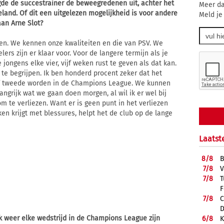
gde de succestrainer de beweegredenen uit, achter het
Meer da
land. Of dit een uitgelezen mogelijkheid is voor andere
Meld je
aan Arne Slot?
zen. We kennen onze kwaliteiten en die van PSV. We
ers zijn er klaar voor. Voor de langere termijn als je
jongens elke vier, vijf weken rust te geven als dat kan.
te begrijpen. Ik ben honderd procent zeker dat het
 of tweede worden in de Champions League. We kunnen
ngrijk wat we gaan doen morgen, al wil ik er wel bij
 te verliezen. Want er is geen punt in het verliezen
en krijgt met blessures, helpt het de club op de lange
Laatst
8/
8
B
7/
8
V
7/
8
T
F
7/
8
C
D
ok weer elke wedstrijd in de Champions League zijn
6/
8
K