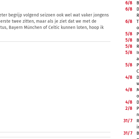
6/
8
B
6/
8
D
beter begrijp volgend seizoen ook wel wat vaker jongens
R
eerste twee zitten, maar als je ziet dat we met de
6/
8
T
ntus, Bayern München of Celtic kunnen loten, hoop ik
o
5/
8
P
5/
8
B
5/
8
R
5/
8
I
a
5/
8
P
C
4/
8
D
w
4/
8
M
o
4/
8
D
2/
8
P
n
31/
7
R
i
31/
7
B