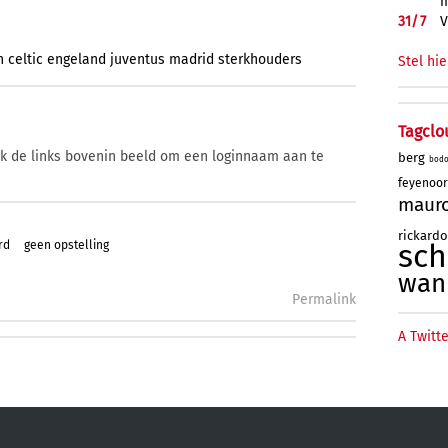
m
31/
7
V
n
celtic
engeland
juventus
madrid
sterkhouders
Stel hie
Tagclo
ik de links bovenin beeld om een loginnaam aan te
berg
bod
feyenoo
maur
rickard
sc
rd
geen opstelling
wan
Permalink
A Twitte