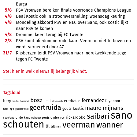
Barça
5/
8
PSV Vrouwen bereiken finale voorronde Champions League
4/
8
Deal Kostic ook in stroomversnelling, woensdag keuring
4/
8
Mondeling akkoord PSV en NEC over Sano, ook Kostic lijkt
naar PSV te komen
4/
8
Drommel keert terug bij FC Twente
2/
8
PSV komt oliedomme rode kaart Veerman niet te boven en
wordt vernederd door AZ
31/
7
Rijsbergen leidt PSV Vrouwen naar indrukwekkende zege
tegen FC Twente
Stel hier in welk nieuws jij belangrijk vindt.
Tagcloud
bosz
fernandez
berg
dest
eredivisie
feyenoord
driouech
bodo
bommel
geertruida
mauro
mijnans
kostic
godts
flamingo
gasiorowski
sano
saibari
rickardoko
perisic
onderkant
plea
rcv
opbouw
nederland
schouten
veerman
wanner
til
tillman