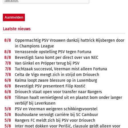
Laatste nieuws
8/
8
Oppermachtig PSV Vrouwen dankzij hattrick Rijsbergen door
in Champions League
8/
8
Verrassende opstelling PSV tegen Fortuna
8/
8
Bevestigd: Sano komt per direct over van NEC
7/
8
Van Ginkel en Pröpper terug bij PSV
7/
8
Tuchtzaak succesvol, Veerman mist alleen Fortuna
7/
8
Celta de Vigo mengt zich in strijd om Driouech
6/
8
Kalma loopt zware blessure op in Luxemburg
6/
8
Bevestigd: PSV presenteert Filip Kostić
6/
8
Driouech staat open voor transfer naar Rangers
6/
8
Tillman haalt vernietigend uit en plaatst bom onder langer
verblijf bij Leverkusen
5/
8
PSV en Veerman weigeren schikkingsvoorstel
5/
8
Bouhoudane vervolgt carrière bij SC Cambuur
5/
8
Rangers FC meldt zich bij PSV voor Driouech
5/
8
Inter moet dokken voor Perišić, clausule geldt alleen voor