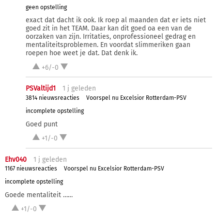
geen opstelling
exact dat dacht ik ook. Ik roep al maanden dat er iets niet
goed zit in het TEAM. Daar kan dit goed oa een van de
oorzaken van zijn. Irritaties, onprofessioneel gedrag en
mentaliteitsproblemen. En voordat slimmeriken gaan
roepen hoe weet je dat. Dat denk ik.
+6/-0
PSValtijd1
1 j
geleden
3814 nieuwsreacties
Voorspel nu Excelsior Rotterdam-PSV
incomplete opstelling
Goed punt
+1/-0
Ehv040
1 j
geleden
1167 nieuwsreacties
Voorspel nu Excelsior Rotterdam-PSV
incomplete opstelling
Goede mentaliteit ……
+1/-0