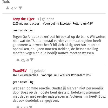
Tjah.
+1/-1
Tony the Tiger
1 j
geleden
6255 nieuwsreacties
Voorspel nu Excelsior Rotterdam-PSV
geen opstelling
Tegen Go Ahead (beker) zat hij ook al op de bank. Wij weten
niet wat de TS al allemaal verder voor maatregelen heeft
genomen! Wie weet heeft hij zich al tig keer 50x moeten
opdrukken, de lijnen moeten trekken, de fietsenstalling
moeten vegen en alle bedrijfsauto's moeten wassen.
+2/-0
TexelPSV
1 j
geleden
462 nieuwsreacties
Voorspel nu Excelsior Rotterdam-PSV
geen opstelling
Wat een domme reactie. Omdat jij hiervan niet persoonlijk
door Bosz op de hoogte bent gesteld, betekent uiteraard
niet dat er niet eerder ingegrepen is. Volgens mij heeft Bosz
dat ook duidelijk aangegeven.
+1/-1