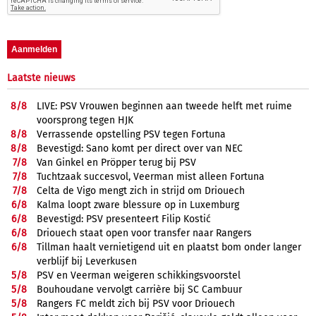
Laatste nieuws
8/
8
LIVE: PSV Vrouwen beginnen aan tweede helft met ruime
voorsprong tegen HJK
8/
8
Verrassende opstelling PSV tegen Fortuna
8/
8
Bevestigd: Sano komt per direct over van NEC
7/
8
Van Ginkel en Pröpper terug bij PSV
7/
8
Tuchtzaak succesvol, Veerman mist alleen Fortuna
7/
8
Celta de Vigo mengt zich in strijd om Driouech
6/
8
Kalma loopt zware blessure op in Luxemburg
6/
8
Bevestigd: PSV presenteert Filip Kostić
6/
8
Driouech staat open voor transfer naar Rangers
6/
8
Tillman haalt vernietigend uit en plaatst bom onder langer
verblijf bij Leverkusen
5/
8
PSV en Veerman weigeren schikkingsvoorstel
5/
8
Bouhoudane vervolgt carrière bij SC Cambuur
5/
8
Rangers FC meldt zich bij PSV voor Driouech