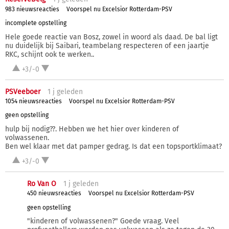
983 nieuwsreacties
Voorspel nu Excelsior Rotterdam-PSV
incomplete opstelling
Hele goede reactie van Bosz, zowel in woord als daad. De bal ligt
nu duidelijk bij Saibari, teambelang respecteren of een jaartje
RKC, schijnt ook te werken..
+3/-0
PSVeeboer
1 j
geleden
1054 nieuwsreacties
Voorspel nu Excelsior Rotterdam-PSV
geen opstelling
hulp bij nodig??. Hebben we het hier over kinderen of
volwassenen.
Ben wel klaar met dat pamper gedrag. Is dat een topsportklimaat?
+3/-0
Ro Van O
1 j
geleden
450 nieuwsreacties
Voorspel nu Excelsior Rotterdam-PSV
geen opstelling
"kinderen of volwassenen?" Goede vraag. Veel