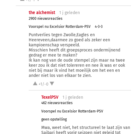
the alchemist
1 j
geleden
2900 nieuwsreacties
Voorspel nu Excelsior Rotterdam-PSV
4-3-3
Puntverlies tegen Zwolle,Eagles en
Heereveen,daarmee zo goed als zeker een
kampioenschap verspeeld.
Misschien heeft dit groepsproces ondermijnend
gedrag er mee te maken?
Ik kan nog van de oude stempel zijn maar na twee
keer zou ik dat niet tolereren en nee ik was er ook
niet bij maar ik vind het moeilijk om het een en
ander niet los van elkaar te zien.
+1/-0
TexelPSV
1 j
geleden
462 nieuwsreacties
Voorspel nu Excelsior Rotterdam-PSV
geen opstelling
Mwa, weet niet, het structureel te laat zijn van
Saibari heeft vorig seizoen niet geleid tot