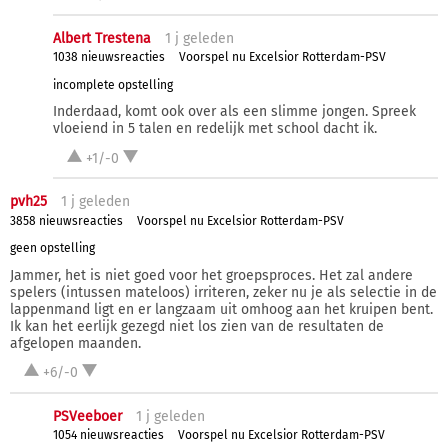
Albert Trestena
1 j
geleden
1038 nieuwsreacties
Voorspel nu Excelsior Rotterdam-PSV
incomplete opstelling
Inderdaad, komt ook over als een slimme jongen. Spreek
vloeiend in 5 talen en redelijk met school dacht ik.
+1/-0
pvh25
1 j
geleden
3858 nieuwsreacties
Voorspel nu Excelsior Rotterdam-PSV
geen opstelling
Jammer, het is niet goed voor het groepsproces. Het zal andere
spelers (intussen mateloos) irriteren, zeker nu je als selectie in de
lappenmand ligt en er langzaam uit omhoog aan het kruipen bent.
Ik kan het eerlijk gezegd niet los zien van de resultaten de
afgelopen maanden.
+6/-0
PSVeeboer
1 j
geleden
1054 nieuwsreacties
Voorspel nu Excelsior Rotterdam-PSV