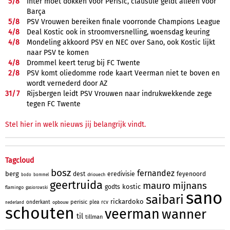
5/
8
Inter moet dokken voor Perišić, clausule geldt alleen voor
Barça
5/
8
PSV Vrouwen bereiken finale voorronde Champions League
4/
8
Deal Kostic ook in stroomversnelling, woensdag keuring
4/
8
Mondeling akkoord PSV en NEC over Sano, ook Kostic lijkt
naar PSV te komen
4/
8
Drommel keert terug bij FC Twente
2/
8
PSV komt oliedomme rode kaart Veerman niet te boven en
wordt vernederd door AZ
31/
7
Rijsbergen leidt PSV Vrouwen naar indrukwekkende zege
tegen FC Twente
Stel hier in welk nieuws jij belangrijk vindt.
Tagcloud
bosz
fernandez
berg
dest
eredivisie
feyenoord
driouech
bodo
bommel
geertruida
mauro
mijnans
kostic
godts
flamingo
gasiorowski
sano
saibari
rickardoko
perisic
onderkant
plea
rcv
opbouw
nederland
schouten
veerman
wanner
til
tillman