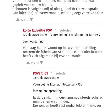
Voor de rest ben ik het eens met je, ik heb hier al vaker
gepleit voor nieuw bloed...
Schouten is volgens mij of niet geheel fit (er was sprake
van injecties) of oververmoeid, want hij oogt verre van fris!
+2/-0
Epica Eluveitie PSV
1 j
geleden
174 nieuwsreacties
Voorspel nu Excelsior Rotterdam-PSV
geen opstelling
Vandaag het antwoord op jouw veronderstelling
omtrent de fitheid van Schouten. Is dus niet fit want
heeft zich afgemeld bij PSV en Oranje.
+1/-0
PSValtijd1
1 j
geleden
3814 nieuwsreacties
Voorspel nu Excelsior Rotterdam-PSV
incomplete opstelling
Ja duidelijk, mijn ogen zijn nog steeds scherp,
mijn benen wat minder...
Die jongen heeft rust nodig, lekker ff niks en