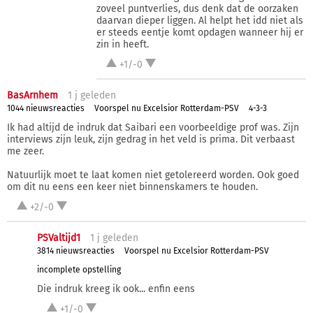
zoveel puntverlies, dus denk dat de oorzaken
daarvan dieper liggen. Al helpt het idd niet als
er steeds eentje komt opdagen wanneer hij er
zin in heeft.
+1/-0
BasArnhem
1 j
geleden
1044 nieuwsreacties
Voorspel nu Excelsior Rotterdam-PSV
4-3-3
Ik had altijd de indruk dat Saibari een voorbeeldige prof was. Zijn
interviews zijn leuk, zijn gedrag in het veld is prima. Dit verbaast
me zeer.
Natuurlijk moet te laat komen niet getolereerd worden. Ook goed
om dit nu eens een keer niet binnenskamers te houden.
+2/-0
PSValtijd1
1 j
geleden
3814 nieuwsreacties
Voorspel nu Excelsior Rotterdam-PSV
incomplete opstelling
Die indruk kreeg ik ook... enfin eens
+1/-0