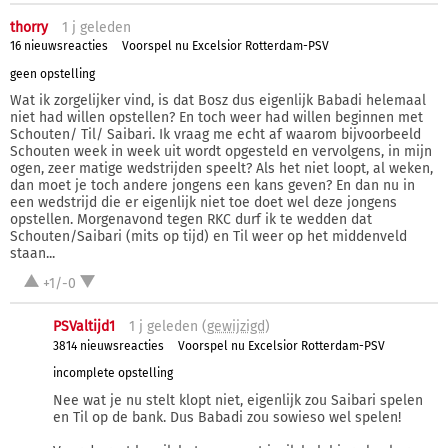
thorry
1 j
geleden
16 nieuwsreacties
Voorspel nu Excelsior Rotterdam-PSV
geen opstelling
Wat ik zorgelijker vind, is dat Bosz dus eigenlijk Babadi helemaal
niet had willen opstellen? En toch weer had willen beginnen met
Schouten/ Til/ Saibari. Ik vraag me echt af waarom bijvoorbeeld
Schouten week in week uit wordt opgesteld en vervolgens, in mijn
ogen, zeer matige wedstrijden speelt? Als het niet loopt, al weken,
dan moet je toch andere jongens een kans geven? En dan nu in
een wedstrijd die er eigenlijk niet toe doet wel deze jongens
opstellen. Morgenavond tegen RKC durf ik te wedden dat
Schouten/Saibari (mits op tijd) en Til weer op het middenveld
staan...
+1/-0
PSValtijd1
1 j
geleden (
gewijzigd
)
3814 nieuwsreacties
Voorspel nu Excelsior Rotterdam-PSV
incomplete opstelling
Nee wat je nu stelt klopt niet, eigenlijk zou Saibari spelen
en Til op de bank. Dus Babadi zou sowieso wel spelen!