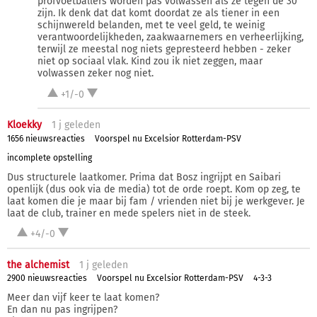
profvoetballers worden pas volwassen als ze tegen de 30
zijn. Ik denk dat dat komt doordat ze als tiener in een
schijnwereld belanden, met te veel geld, te weinig
verantwoordelijkheden, zaakwaarnemers en verheerlijking,
terwijl ze meestal nog niets gepresteerd hebben - zeker
niet op sociaal vlak. Kind zou ik niet zeggen, maar
volwassen zeker nog niet.
+1/-0
Kloekky
1 j
geleden
1656 nieuwsreacties
Voorspel nu Excelsior Rotterdam-PSV
incomplete opstelling
Dus structurele laatkomer. Prima dat Bosz ingrijpt en Saibari
openlijk (dus ook via de media) tot de orde roept. Kom op zeg, te
laat komen die je maar bij fam / vrienden niet bij je werkgever. Je
laat de club, trainer en mede spelers niet in de steek.
+4/-0
the alchemist
1 j
geleden
2900 nieuwsreacties
Voorspel nu Excelsior Rotterdam-PSV
4-3-3
Meer dan vijf keer te laat komen?
En dan nu pas ingrijpen?