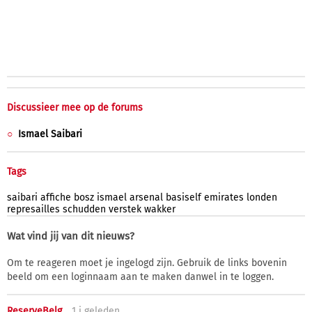
Discussieer mee op de forums
Ismael Saibari
Tags
saibari
affiche
bosz
ismael
arsenal
basiself
emirates
londen
represailles
schudden
verstek
wakker
Wat vind jij van dit nieuws?
Om te reageren moet je ingelogd zijn. Gebruik de links bovenin
beeld om een loginnaam aan te maken danwel in te loggen.
ReserveBelg
1 j
geleden