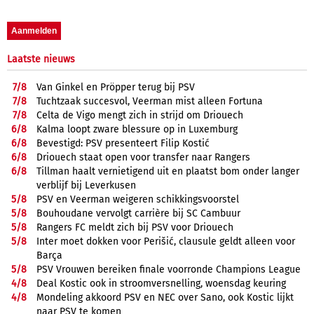
Laatste nieuws
7/
8
Van Ginkel en Pröpper terug bij PSV
7/
8
Tuchtzaak succesvol, Veerman mist alleen Fortuna
7/
8
Celta de Vigo mengt zich in strijd om Driouech
6/
8
Kalma loopt zware blessure op in Luxemburg
6/
8
Bevestigd: PSV presenteert Filip Kostić
6/
8
Driouech staat open voor transfer naar Rangers
6/
8
Tillman haalt vernietigend uit en plaatst bom onder langer
verblijf bij Leverkusen
5/
8
PSV en Veerman weigeren schikkingsvoorstel
5/
8
Bouhoudane vervolgt carrière bij SC Cambuur
5/
8
Rangers FC meldt zich bij PSV voor Driouech
5/
8
Inter moet dokken voor Perišić, clausule geldt alleen voor
Barça
5/
8
PSV Vrouwen bereiken finale voorronde Champions League
4/
8
Deal Kostic ook in stroomversnelling, woensdag keuring
4/
8
Mondeling akkoord PSV en NEC over Sano, ook Kostic lijkt
naar PSV te komen