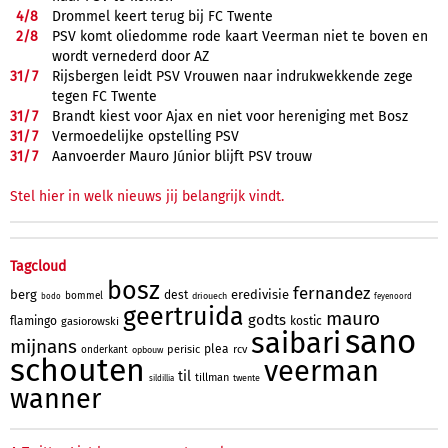
4/
8
Drommel keert terug bij FC Twente
2/
8
PSV komt oliedomme rode kaart Veerman niet te boven en
wordt vernederd door AZ
31/
7
Rijsbergen leidt PSV Vrouwen naar indrukwekkende zege
tegen FC Twente
31/
7
Brandt kiest voor Ajax en niet voor hereniging met Bosz
31/
7
Vermoedelijke opstelling PSV
31/
7
Aanvoerder Mauro Júnior blijft PSV trouw
Stel hier in welk nieuws jij belangrijk vindt.
Tagcloud
bosz
fernandez
berg
eredivisie
dest
bommel
driouech
bodo
feyenoord
geertruida
mauro
godts
flamingo
kostic
gasiorowski
sano
saibari
mijnans
plea
perisic
rcv
onderkant
opbouw
schouten
veerman
til
tillman
twente
sildillia
wanner