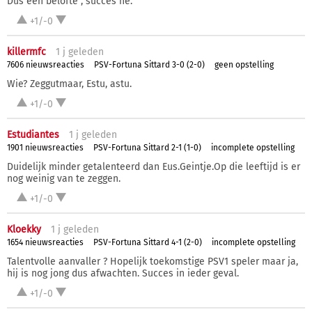
Dus een belofte , succes hè.
+1/-0
killermfc
1 j
geleden
7606 nieuwsreacties
PSV-Fortuna Sittard 3-0 (2-0)
geen opstelling
Wie? Zeggutmaar, Estu, astu.
+1/-0
Estudiantes
1 j
geleden
1901 nieuwsreacties
PSV-Fortuna Sittard 2-1 (1-0)
incomplete opstelling
Duidelijk minder getalenteerd dan Eus.Geintje.Op die leeftijd is er
nog weinig van te zeggen.
+1/-0
Kloekky
1 j
geleden
1654 nieuwsreacties
PSV-Fortuna Sittard 4-1 (2-0)
incomplete opstelling
Talentvolle aanvaller ? Hopelijk toekomstige PSV1 speler maar ja,
hij is nog jong dus afwachten. Succes in ieder geval.
+1/-0