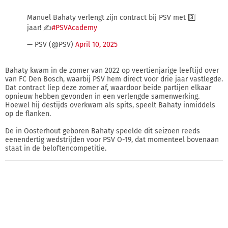
Manuel Bahaty verlengt zijn contract bij PSV met 3️⃣
jaar! ✍️
#PSVAcademy
— PSV (@PSV)
April 10, 2025
Bahaty kwam in de zomer van 2022 op veertienjarige leeftijd over
van FC Den Bosch, waarbij PSV hem direct voor drie jaar vastlegde.
Dat contract liep deze zomer af, waardoor beide partijen elkaar
opnieuw hebben gevonden in een verlengde samenwerking.
Hoewel hij destijds overkwam als spits, speelt Bahaty inmiddels
op de flanken.
De in Oosterhout geboren Bahaty speelde dit seizoen reeds
eenendertig wedstrijden voor PSV O-19, dat momenteel bovenaan
staat in de beloftencompetitie.