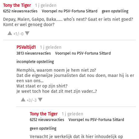
Tony the Tiger
1 j
geleden
6252 nieuwsreacties
Voorspel nu PSV-Fortuna Sittard
geen opstelling
Depay, Malen, Gakpo, Baka…… who’s next? Gaat er iets niet goed?
Komt er wel genoeg door?
+1/-0
PSValtijd1
1 j
geleden
3813 nieuwsreacties
Voorspel nu PSV-Fortuna Sittard
incomplete opstelling
Memphis, waarom noem je hem niet zo?
Dat die eigenwijze journalisten dat nou doen, maar hij is er
een van ons...
Wat staat er op zijn shirt?
Je weet toch hoe dat zit met zijn vader...?
+3/-3
Tony the Tiger
1 j
geleden
6252 nieuwsreacties
Voorspel nu PSV-Fortuna Sittard
geen opstelling
Verwacht je werkelijk dat ik hier inhoudelijk op