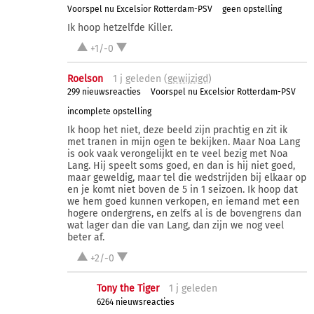
Voorspel nu Excelsior Rotterdam-PSV
geen opstelling
Ik hoop hetzelfde Killer.
+1/-0
Roelson
1 j
geleden (
gewijzigd
)
299 nieuwsreacties
Voorspel nu Excelsior Rotterdam-PSV
incomplete opstelling
Ik hoop het niet, deze beeld zijn prachtig en zit ik
met tranen in mijn ogen te bekijken. Maar Noa Lang
is ook vaak verongelijkt en te veel bezig met Noa
Lang. Hij speelt soms goed, en dan is hij niet goed,
maar geweldig, maar tel die wedstrijden bij elkaar op
en je komt niet boven de 5 in 1 seizoen. Ik hoop dat
we hem goed kunnen verkopen, en iemand met een
hogere ondergrens, en zelfs al is de bovengrens dan
wat lager dan die van Lang, dan zijn we nog veel
beter af.
+2/-0
Tony the Tiger
1 j
geleden
6264 nieuwsreacties