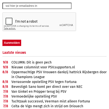
Laatste nieuws
9/
8
COLUMN: Dit is geen pech
9/
8
Nieuwe columnist voor PSV.supporters.nl
8/
8
Oppermachtige PSV Vrouwen dankzij hattrick Rijsbergen door
in Champions League
8/
8
Verrassende opstelling PSV tegen Fortuna
8/
8
Bevestigd: Sano komt per direct over van NEC
7/
8
Van Ginkel en Pröpper terug bij PSV
7/
8
Vermoedelijke opstelling PSV
7/
8
Tuchtzaak succesvol, Veerman mist alleen Fortuna
7/
8
Celta de Vigo mengt zich in strijd om Driouech