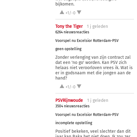
bijkomen.
+1/-0
Tony the Tiger
1 j
geleden
6264 nieuwsreacties
Voorspel nu Excelsior Rotterdam-PSV
geen opstelling
Zonder verlenging van zijn contract zal
dat een 'no go' worden. Kan PSV zich
helaas niet veroorloven vrees ik. Wat is
er in godsnaam met die jongen aan de
hand?
+1/-0
PSVRijnwoude
1 j
geleden
3504 nieuwsreacties
Voorspel nu Excelsior Rotterdam-PSV
incomplete opstelling
Positief bekeken, veel slechter dan dit
jaar kan Baka het niet doen. Ik zou zer