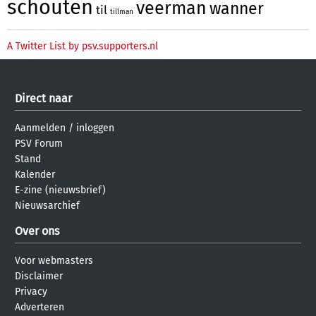
schouten
veerman
wanner
til
tillman
A Twitter List by psv.supporters.nl
Direct naar
Aanmelden
/
inloggen
PSV Forum
Stand
Kalender
E-zine (nieuwsbrief)
Nieuwsarchief
Over ons
Voor webmasters
Disclaimer
Privacy
Adverteren