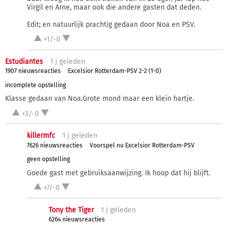
Virgil en Arne, maar ook die andere gasten dat deden.
Edit; en natuurlijk prachtig gedaan door Noa en PSV.
+1/-0
Estudiantes
1 j
geleden
1907 nieuwsreacties
Excelsior Rotterdam-PSV 2-2 (1-0)
incomplete opstelling
Klasse gedaan van Noa.Grote mond maar een klein hartje.
+3/-0
killermfc
1 j
geleden
7626 nieuwsreacties
Voorspel nu Excelsior Rotterdam-PSV
geen opstelling
Goede gast met gebruiksaanwijzing. Ik hoop dat hij blijft.
+7/-0
Tony the Tiger
1 j
geleden
6264 nieuwsreacties