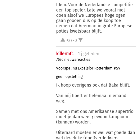
Idem. Voor de Nederlandse competitie
een top speler. Late we vooral niet
doen alsof we Europees hoge ogen
gaan goooen dus op de koop toe
nemen dat Veerman in grote Europese
potjes kwetsbaar blijft.
+2/-0
killermfc
1 j
geleden
7626 nieuwsreacties
Voorspel nu Excelsior Rotterdam-PSV
geen opstelling
Ik hoop overigens ook dat Baka blijft.
Van mij hoeft er helemaal niemand
weg.
Samen met ons Amerikaanse supertrio
moet je dan weer gewoon kampioen
(kunnen) worden.
Uiteraard moeten er wel wat goede dan
wel degelijke (doel)verdedigers