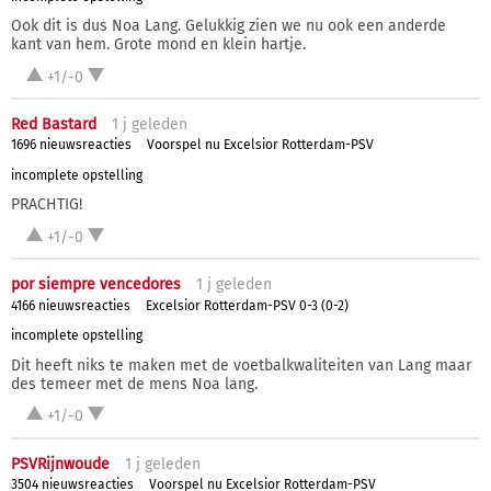
Ook dit is dus Noa Lang. Gelukkig zien we nu ook een anderde
kant van hem. Grote mond en klein hartje.
+1/-0
Red Bastard
1 j
geleden
1696 nieuwsreacties
Voorspel nu Excelsior Rotterdam-PSV
incomplete opstelling
PRACHTIG!
+1/-0
por siempre vencedores
1 j
geleden
4166 nieuwsreacties
Excelsior Rotterdam-PSV 0-3 (0-2)
incomplete opstelling
Dit heeft niks te maken met de voetbalkwaliteiten van Lang maar
des temeer met de mens Noa lang.
+1/-0
PSVRijnwoude
1 j
geleden
3504 nieuwsreacties
Voorspel nu Excelsior Rotterdam-PSV