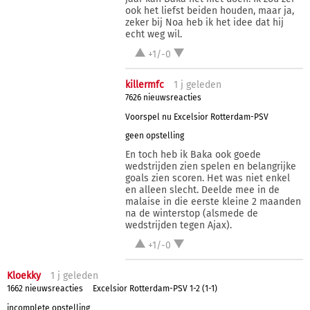
ook het liefst beiden houden, maar ja,
zeker bij Noa heb ik het idee dat hij
echt weg wil.
+1/-0
killermfc
1 j
geleden
7626 nieuwsreacties
Voorspel nu Excelsior Rotterdam-PSV
geen opstelling
En toch heb ik Baka ook goede
wedstrijden zien spelen en belangrijke
goals zien scoren. Het was niet enkel
en alleen slecht. Deelde mee in de
malaise in die eerste kleine 2 maanden
na de winterstop (alsmede de
wedstrijden tegen Ajax).
+1/-0
Kloekky
1 j
geleden
1662 nieuwsreacties
Excelsior Rotterdam-PSV 1-2 (1-1)
incomplete opstelling