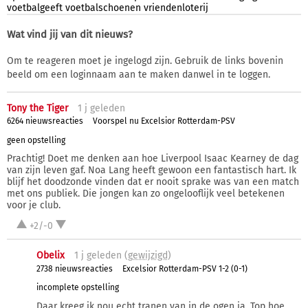
voetbalgeeft
voetbalschoenen
vriendenloterij
Wat vind jij van dit nieuws?
Om te reageren moet je ingelogd zijn. Gebruik de links bovenin
beeld om een loginnaam aan te maken danwel in te loggen.
Tony the Tiger
1 j
geleden
6264 nieuwsreacties
Voorspel nu Excelsior Rotterdam-PSV
geen opstelling
Prachtig! Doet me denken aan hoe Liverpool Isaac Kearney de dag
van zijn leven gaf. Noa Lang heeft gewoon een fantastisch hart. Ik
blijf het doodzonde vinden dat er nooit sprake was van een match
met ons publiek. Die jongen kan zo ongelooflijk veel betekenen
voor je club.
+2/-0
Obelix
1 j
geleden (
gewijzigd
)
2738 nieuwsreacties
Excelsior Rotterdam-PSV 1-2 (0-1)
incomplete opstelling
Daar kreeg ik nou echt tranen van in de ogen ja. Top hoe