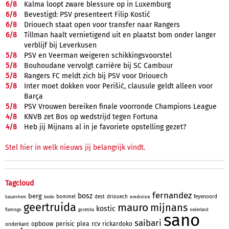
6/
8
Kalma loopt zware blessure op in Luxemburg
6/
8
Bevestigd: PSV presenteert Filip Kostić
6/
8
Driouech staat open voor transfer naar Rangers
6/
8
Tillman haalt vernietigend uit en plaatst bom onder langer
verblijf bij Leverkusen
5/
8
PSV en Veerman weigeren schikkingsvoorstel
5/
8
Bouhoudane vervolgt carrière bij SC Cambuur
5/
8
Rangers FC meldt zich bij PSV voor Driouech
5/
8
Inter moet dokken voor Perišić, clausule geldt alleen voor
Barça
5/
8
PSV Vrouwen bereiken finale voorronde Champions League
4/
8
KNVB zet Bos op wedstrijd tegen Fortuna
4/
8
Heb jij Mijnans al in je favoriete opstelling gezet?
Stel hier in welk nieuws jij belangrijk vindt.
Tagcloud
fernandez
bosz
berg
bommel
dest
driouech
feyenoord
bodo
eredivisie
basarnhem
geertruida
mauro
mijnans
kostic
flamingo
goretzka
nederland
sano
saibari
rcv
opbouw
perisic
plea
rickardoko
onderkant