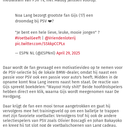
mediateam van PSV TV, met Maddy Janssen voorop.
Noa Lang bezorgt grootste fan Gijs (17) een
droomdag bij PSV ❤️?
"Je bent een hele lieve, leuke, mooie jongen" ?
#VoetbalGeeft
|
@Vriendenloterij
pic.twitter.com/SSkkpCCPLx
— ESPN NL (@ESPNnl)
April 29, 2025
Daar wordt de fan gevraagd een motivatievideo op te nemen voor
de PSV-selectie bij de lokale BMW-dealer, omdat hij naast een
passie voor PSV ook een passie voor auto's heeft. Midden in de
opname komt Noa Lang ineens naast hem staat. De reactie van
Gijs spreekt boekdelen: "Wayoo! Holy shit!" Beide hoofdrolspelers
hebben direct een klik, waarna Gijs wordt meegenomen naar De
Herdgang.
Daar krijgt de fan een mooi tenue aangetrokken en gaat hij
vervolgens mee het trainingsveld op om een balletje te trappen
met zijn favoriete voetballer. Vervolgens trof hij ook de andere
selectiespelers van PSV zoals Olivier Boscagli en Johan Bakayoko
en kreeg hij tot slot nog de voetbalschoenen van Lang cadeau.