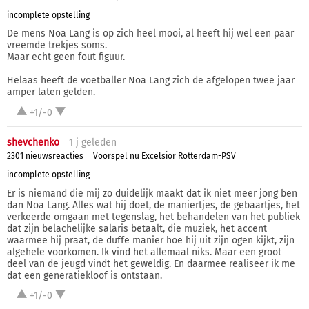
incomplete opstelling
De mens Noa Lang is op zich heel mooi, al heeft hij wel een paar
vreemde trekjes soms.
Maar echt geen fout figuur.
Helaas heeft de voetballer Noa Lang zich de afgelopen twee jaar
amper laten gelden.
+1/-0
shevchenko
1 j
geleden
2301 nieuwsreacties
Voorspel nu Excelsior Rotterdam-PSV
incomplete opstelling
Er is niemand die mij zo duidelijk maakt dat ik niet meer jong ben
dan Noa Lang. Alles wat hij doet, de maniertjes, de gebaartjes, het
verkeerde omgaan met tegenslag, het behandelen van het publiek
dat zijn belachelijke salaris betaalt, die muziek, het accent
waarmee hij praat, de duffe manier hoe hij uit zijn ogen kijkt, zijn
algehele voorkomen. Ik vind het allemaal niks. Maar een groot
deel van de jeugd vindt het geweldig. En daarmee realiseer ik me
dat een generatiekloof is ontstaan.
+1/-0