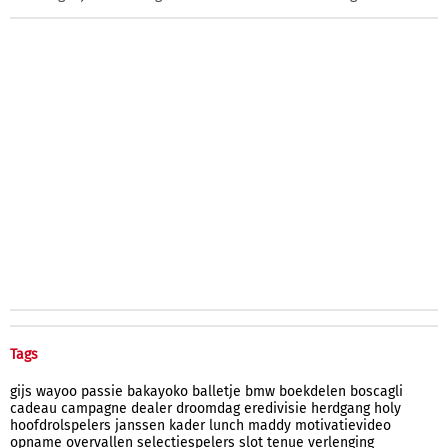
Tags
gijs
wayoo
passie
bakayoko
balletje
bmw
boekdelen
boscagli
cadeau
campagne
dealer
droomdag
eredivisie
herdgang
holy
hoofdrolspelers
janssen
kader
lunch
maddy
motivatievideo
opname
overvallen
selectiespelers
slot
tenue
verlenging