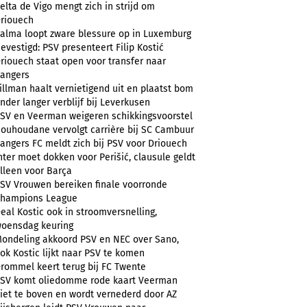
elta de Vigo mengt zich in strijd om
riouech
alma loopt zware blessure op in Luxemburg
evestigd: PSV presenteert Filip Kostić
riouech staat open voor transfer naar
angers
illman haalt vernietigend uit en plaatst bom
nder langer verblijf bij Leverkusen
SV en Veerman weigeren schikkingsvoorstel
ouhoudane vervolgt carrière bij SC Cambuur
angers FC meldt zich bij PSV voor Driouech
nter moet dokken voor Perišić, clausule geldt
lleen voor Barça
SV Vrouwen bereiken finale voorronde
hampions League
eal Kostic ook in stroomversnelling,
oensdag keuring
ondeling akkoord PSV en NEC over Sano,
ok Kostic lijkt naar PSV te komen
rommel keert terug bij FC Twente
SV komt oliedomme rode kaart Veerman
iet te boven en wordt vernederd door AZ