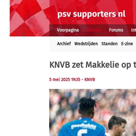
Voorpagina
Nieuws
Forums
In
Archief
Wedstrijden
Standen
E-zine
KNVB zet Makkelie op 
5 mei 2025 19:35 - KNVB