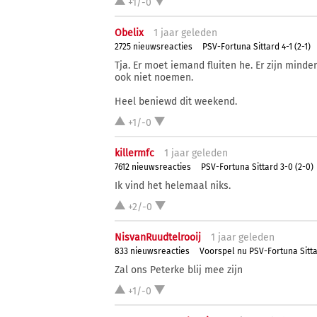
+1/-0
Obelix
1 j
aar
geleden
2725 nieuwsreacties
PSV-Fortuna Sittard 4-1 (2-1)
Tja. Er moet iemand fluiten he. Er zijn minder
ook niet noemen.
Heel beniewd dit weekend.
+1/-0
killermfc
1 j
aar
geleden
7612 nieuwsreacties
PSV-Fortuna Sittard 3-0 (2-0)
Ik vind het helemaal niks.
+2/-0
NisvanRuudtelrooij
1 j
aar
geleden
833 nieuwsreacties
Voorspel nu PSV-Fortuna Sitt
Zal ons Peterke blij mee zijn
+1/-0