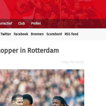
teractief
Club
Profiel
Twitter
Facebook
Bronnen
Scorebord
RSS feed
topper in Rotterdam
Foto: Pro Shots