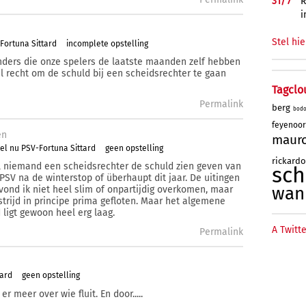
31/
7
R
i
Stel hie
Fortuna Sittard
incomplete opstelling
lunders die onze spelers de laatste maanden zelf hebben
l recht om de schuld bij een scheidsrechter te gaan
Tagclo
Permalink
berg
bod
feyenoo
en
maur
el nu PSV-Fortuna Sittard
geen opstelling
rickard
l niemand een scheidsrechter de schuld zien geven van
sc
SV na de winterstop of überhaupt dit jaar. De uitingen
wan
vond ik niet heel slim of onpartijdig overkomen, maar
strijd in principe prima gefloten. Maar het algemene
 ligt gewoon heel erg laag.
A Twitte
Permalink
tard
geen opstelling
 meer over wie fluit. En door.....