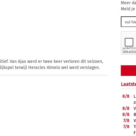
Meer da
Meld je
tief. Van Ajax werd er twee keer verloren dit seizoen,
lijkspel terwijl Heracles Almelo wel werd verslagen.
Laatst
8/
8
L
z
8/
8
V
8/
8
B
7/
8
V
7/
8
T
F