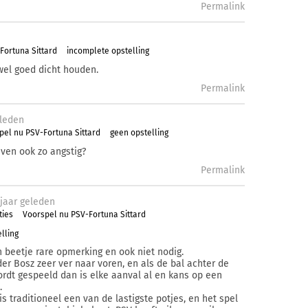
Permalink
Fortuna Sittard
incomplete opstelling
wel goed dicht houden.
Permalink
leden
pel nu PSV-Fortuna Sittard
geen opstelling
even ook zo angstig?
Permalink
j
aar
geleden
ties
Voorspel nu PSV-Fortuna Sittard
lling
n beetje rare opmerking en ook niet nodig.
er Bosz zeer ver naar voren, en als de bal achter de
rdt gespeeld dan is elke aanval al en kans op een
.
is traditioneel een van de lastigste potjes, en het spel