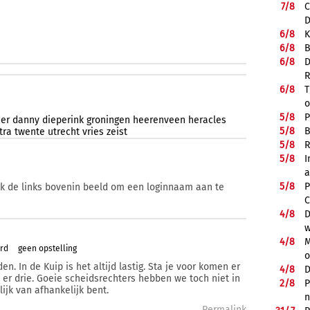
7/
8
C
D
6/
8
K
6/
8
B
6/
8
D
R
6/
8
T
o
5/
8
P
der
danny
dieperink
groningen
heerenveen
heracles
5/
8
B
tra
twente
utrecht
vries
zeist
5/
8
R
5/
8
I
a
5/
8
P
ik de links bovenin beeld om een loginnaam aan te
C
4/
8
D
w
4/
8
M
ard
geen opstelling
o
n. In de Kuip is het altijd lastig. Sta je voor komen er
4/
8
D
t er drie. Goeie scheidsrechters hebben we toch niet in
2/
8
P
ijk van afhankelijk bent.
n
Permalink