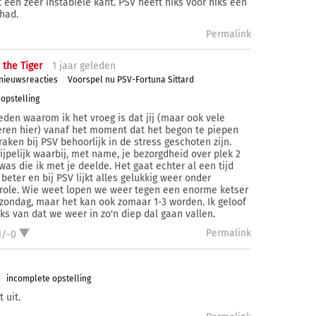
 een zeer instabiele kant. PSV heeft niks voor niks een
had.
Permalink
 the Tiger
1 j
aar
geleden
 nieuwsreacties
Voorspel nu PSV-Fortuna Sittard
opstelling
eden waarom ik het vroeg is dat jij (maar ook vele
ren hier) vanaf het moment dat het begon te piepen
raken bij PSV behoorlijk in de stress geschoten zijn.
ijpelijk waarbij, met name, je bezorgdheid over plek 2
 was die ik met je deelde. Het gaat echter al een tijd
 beter en bij PSV lijkt alles gelukkig weer onder
role. Wie weet lopen we weer tegen een enorme ketser
zondag, maar het kan ook zomaar 1-3 worden. Ik geloof
iks van dat we weer in zo'n diep dal gaan vallen.
Permalink
1/-0
incomplete opstelling
 uit.