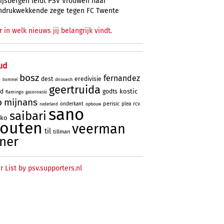
ijsbergen leidt PSV Vrouwen naar
ndrukwekkende zege tegen FC Twente
r in welk nieuws jij belangrijk vindt.
ud
bosz
fernandez
dest
eredivisie
driouech
o
bommel
geertruida
kostic
rd
godts
flamingo
gasiorowski
o
mijnans
perisic
onderkant
plea
rcv
opbouw
nederland
sano
saibari
oko
houten
veerman
til
tillman
ner
r List by psv.supporters.nl