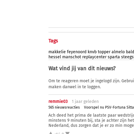
Tags
makkelie
feyenoord
knvb
topper
almelo
bal
hessel
manschot
replaycenter
sparta
steegs
Wat vind jij van dit nieuws?
Om te reageren moet je ingelogd zijn. Gebru
maken danwel in te loggen.
remmie03
1 j
aar
geleden
565 nieuwsreacties
Voorspel nu PSV-Fortuna Sitt
Ach deed het prima de laatste paar wedstrijde
minstens 9 minuten bij, sta je achter zijn he
Nederland, dus zorgen dat je er zo min mogel