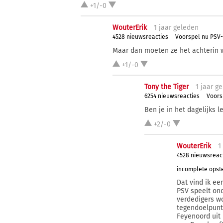
+1/-0
WouterErik
1 j
aar
geleden
4528 nieuwsreacties
Voorspel nu PSV-
Maar dan moeten ze het achterin 
+1/-0
Tony the Tiger
1 j
aar
ge
6254 nieuwsreacties
Voors
Ben je in het dagelijks l
+2/-0
WouterErik
1 
4528 nieuwsreac
incomplete opste
Dat vind ik ee
PSV speelt ond
verdedigers wo
tegendoelpunt
Feyenoord uit 