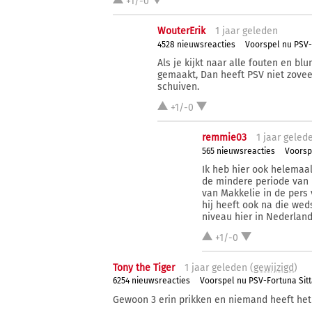
+1/-0
WouterErik
1 j
aar
geleden
4528 nieuwsreacties
Voorspel nu PSV-
Als je kijkt naar alle fouten en b
gemaakt, Dan heeft PSV niet zovee
schuiven.
+1/-0
remmie03
1 j
aar
geled
565 nieuwsreacties
Voorsp
Ik heb hier ook helemaa
de mindere periode van P
van Makkelie in de pers 
hij heeft ook na die wed
niveau hier in Nederland
+1/-0
Tony the Tiger
1 j
aar
geleden (
gewijzigd
)
6254 nieuwsreacties
Voorspel nu PSV-Fortuna Sit
Gewoon 3 erin prikken en niemand heeft het er