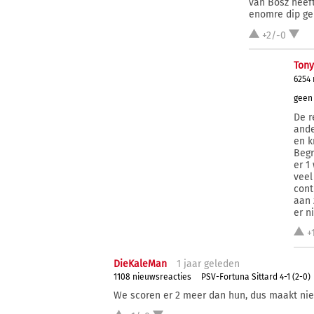
van Bosz heeft
enomre dip ge
+2/-0
Tony
6254
geen 
De r
ande
en k
Begr
er 1
veel
cont
aan 
er n
+
DieKaleMan
1 j
aar
geleden
1108 nieuwsreacties
PSV-Fortuna Sittard 4-1 (2-0)
We scoren er 2 meer dan hun, dus maakt niet