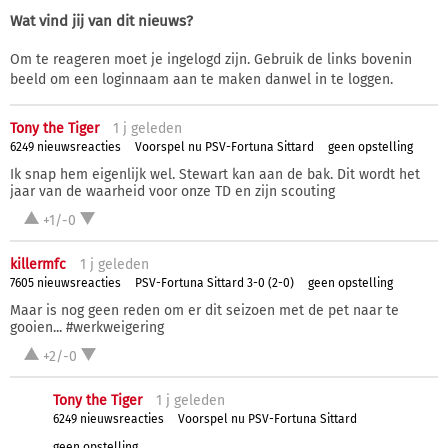
Wat vind jij van dit nieuws?
Om te reageren moet je ingelogd zijn. Gebruik de links bovenin
beeld om een loginnaam aan te maken danwel in te loggen.
Tony the Tiger
1 j
geleden
6249 nieuwsreacties
Voorspel nu PSV-Fortuna Sittard
geen opstelling
Ik snap hem eigenlijk wel. Stewart kan aan de bak. Dit wordt het
jaar van de waarheid voor onze TD en zijn scouting
+1/-0
killermfc
1 j
geleden
7605 nieuwsreacties
PSV-Fortuna Sittard 3-0 (2-0)
geen opstelling
Maar is nog geen reden om er dit seizoen met de pet naar te
gooien... #werkweigering
+2/-0
Tony the Tiger
1 j
geleden
6249 nieuwsreacties
Voorspel nu PSV-Fortuna Sittard
geen opstelling