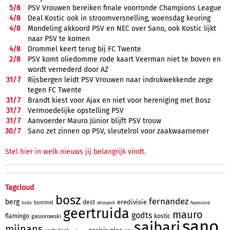
5/
8
PSV Vrouwen bereiken finale voorronde Champions League
4/
8
Deal Kostic ook in stroomversnelling, woensdag keuring
4/
8
Mondeling akkoord PSV en NEC over Sano, ook Kostic lijkt
naar PSV te komen
4/
8
Drommel keert terug bij FC Twente
2/
8
PSV komt oliedomme rode kaart Veerman niet te boven en
wordt vernederd door AZ
31/
7
Rijsbergen leidt PSV Vrouwen naar indrukwekkende zege
tegen FC Twente
31/
7
Brandt kiest voor Ajax en niet voor hereniging met Bosz
31/
7
Vermoedelijke opstelling PSV
31/
7
Aanvoerder Mauro Júnior blijft PSV trouw
30/
7
Sano zet zinnen op PSV, sleutelrol voor zaakwaarnemer
Stel hier in welk nieuws jij belangrijk vindt.
Tagcloud
bosz
fernandez
berg
eredivisie
dest
bommel
driouech
bodo
feyenoord
geertruida
mauro
godts
flamingo
kostic
gasiorowski
sano
saibari
mijnans