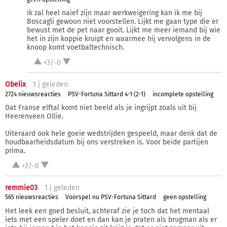
Ik zal heel naief zijn maar werkweigering kan ik me bij
Boscagli gewoon niet voorstellen. Lijkt me gaan type die er
bewust met de pet naar gooit. Lijkt me meer iemand bij wie
het in zijn koppie kruipt en waarmee hij vervolgens in de
knoop komt voetbaltechnisch.
+3/-0
Obelix
1 j
geleden
2724 nieuwsreacties
PSV-Fortuna Sittard 4-1 (2-1)
incomplete opstelling
Dat Franse elftal komt niet beeld als je ingrijpt zoals uit bij
Heerenveen Ollie.
Uiteraard ook hele goeie wedstrijden gespeeld, maar denk dat de
houdbaarheidsdatum bij ons verstreken is. Voor beide partijen
prima.
+2/-0
remmie03
1 j
geleden
565 nieuwsreacties
Voorspel nu PSV-Fortuna Sittard
geen opstelling
Het leek een goed besluit, achteraf zie je toch dat het mentaal
iets met een speler doet en dan kan je praten als brugman als er