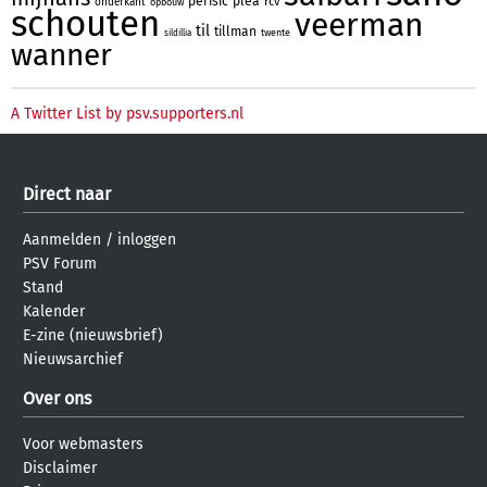
perisic
plea
rcv
onderkant
opbouw
schouten
veerman
til
tillman
twente
sildillia
wanner
A Twitter List by psv.supporters.nl
Direct naar
Aanmelden
/
inloggen
PSV Forum
Stand
Kalender
E-zine (nieuwsbrief)
Nieuwsarchief
Over ons
Voor webmasters
Disclaimer