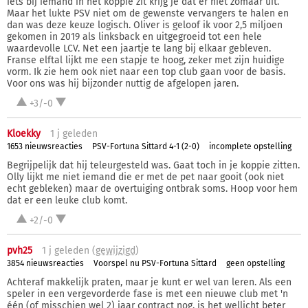
iets bij iemand in het koppie zit krijg je dat er niet zomaar uit.
Maar het lukte PSV niet om de gewenste vervangers te halen en
dan was deze keuze logisch. Oliver is geloof ik voor 2,5 miljoen
gekomen in 2019 als linksback en uitgegroeid tot een hele
waardevolle LCV. Net een jaartje te lang bij elkaar gebleven.
Franse elftal lijkt me een stapje te hoog, zeker met zijn huidige
vorm. Ik zie hem ook niet naar een top club gaan voor de basis.
Voor ons was hij bijzonder nuttig de afgelopen jaren.
+3/-0
Kloekky
1 j
geleden
1653 nieuwsreacties
PSV-Fortuna Sittard 4-1 (2-0)
incomplete opstelling
Begrijpelijk dat hij teleurgesteld was. Gaat toch in je koppie zitten.
Olly lijkt me niet iemand die er met de pet naar gooit (ook niet
echt gebleken) maar de overtuiging ontbrak soms. Hoop voor hem
dat er een leuke club komt.
+2/-0
pvh25
1 j
geleden (
gewijzigd
)
3854 nieuwsreacties
Voorspel nu PSV-Fortuna Sittard
geen opstelling
Achteraf makkelijk praten, maar je kunt er wel van leren. Als een
speler in een vergevorderde fase is met een nieuwe club met 'n
één (of misschien wel 2) jaar contract nog, is het wellicht beter