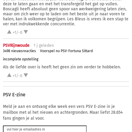
deze te laten gaan en met het transfergeld het gat op vullen.
Boscagli heeft absoluut geen spoor van werkweigering laten zien,
maar om zich weer op te laden om het beste uit je naar voren te
halen, kan ik volkomen begrijpen. Les Bleus is vrees ik een stap te
ver met indrukwekkende concurrentie.
+1/-0
PSVRijnwoude
1 j
geleden
3498 nieuwsreacties
Voorspel nu PSV-Fortuna Sittard
incomplete opstelling
Als de liefde over is heeft het geen zin om verder te hobbelen.
+1/-0
PSV E-zine
Meld je aan en ontvang elke week een vers PSV E-zine in je
mailbox met al het nieuws en achtergronden. Maar liefst 28.654
fans gingen je al voor.