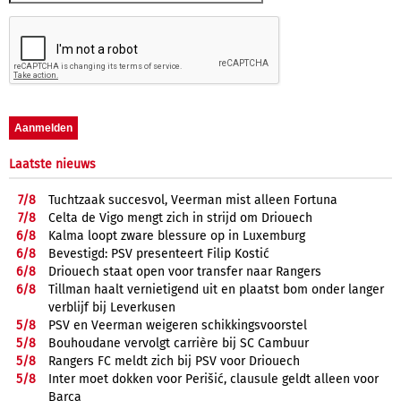
Laatste nieuws
7/
8
Tuchtzaak succesvol, Veerman mist alleen Fortuna
7/
8
Celta de Vigo mengt zich in strijd om Driouech
6/
8
Kalma loopt zware blessure op in Luxemburg
6/
8
Bevestigd: PSV presenteert Filip Kostić
6/
8
Driouech staat open voor transfer naar Rangers
6/
8
Tillman haalt vernietigend uit en plaatst bom onder langer
verblijf bij Leverkusen
5/
8
PSV en Veerman weigeren schikkingsvoorstel
5/
8
Bouhoudane vervolgt carrière bij SC Cambuur
5/
8
Rangers FC meldt zich bij PSV voor Driouech
5/
8
Inter moet dokken voor Perišić, clausule geldt alleen voor
Barça