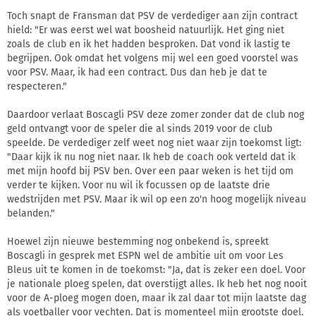
Toch snapt de Fransman dat PSV de verdediger aan zijn contract
hield: "Er was eerst wel wat boosheid natuurlijk. Het ging niet
zoals de club en ik het hadden besproken. Dat vond ik lastig te
begrijpen. Ook omdat het volgens mij wel een goed voorstel was
voor PSV. Maar, ik had een contract. Dus dan heb je dat te
respecteren."
Daardoor verlaat Boscagli PSV deze zomer zonder dat de club nog
geld ontvangt voor de speler die al sinds 2019 voor de club
speelde. De verdediger zelf weet nog niet waar zijn toekomst ligt:
"Daar kijk ik nu nog niet naar. Ik heb de coach ook verteld dat ik
met mijn hoofd bij PSV ben. Over een paar weken is het tijd om
verder te kijken. Voor nu wil ik focussen op de laatste drie
wedstrijden met PSV. Maar ik wil op een zo'n hoog mogelijk niveau
belanden."
Hoewel zijn nieuwe bestemming nog onbekend is, spreekt
Boscagli in gesprek met ESPN wel de ambitie uit om voor Les
Bleus uit te komen in de toekomst: "Ja, dat is zeker een doel. Voor
je nationale ploeg spelen, dat overstijgt alles. Ik heb het nog nooit
voor de A-ploeg mogen doen, maar ik zal daar tot mijn laatste dag
als voetballer voor vechten. Dat is momenteel mijn grootste doel.