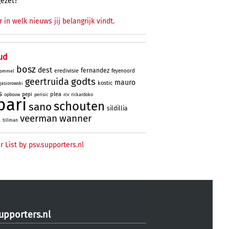
gezet?
r in welk nieuws jij belangrijk vindt.
ud
bosz
dest
fernandez
eredivisie
feyenoord
ommel
godts
geertruida
mauro
kostic
gasiorowski
s
plea
pepi
opbouw
perisic
rcv
rickardoko
bari
schouten
sano
sildillia
veerman
wanner
l
tillman
r List by psv.supporters.nl
upporters.nl