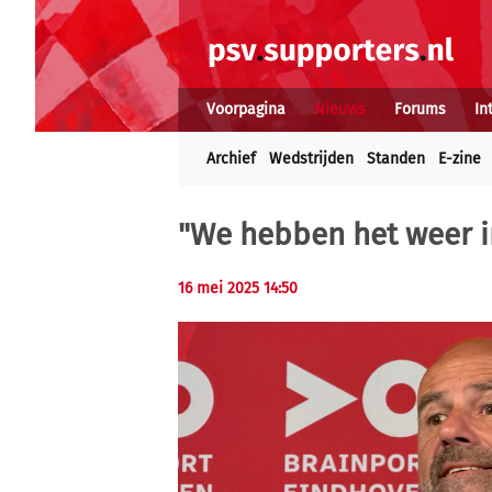
Voorpagina
Nieuws
Forums
In
Archief
Wedstrijden
Standen
E-zine
"We hebben het weer i
16 mei 2025 14:50