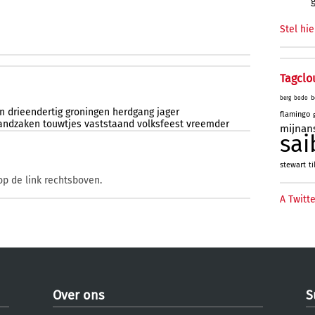
Stel hie
Tagclo
b
berg
bodo
n
drieendertig
groningen
herdgang
jager
flamingo
andzaken
touwtjes
vaststaand
volksfeest
vreemder
mijnan
sai
stewart
ti
op de link rechtsboven.
A Twitte
Over ons
S