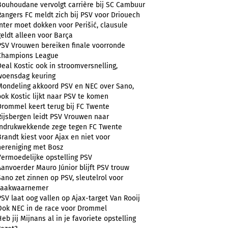
Bouhoudane vervolgt carrière bij SC Cambuur
Rangers FC meldt zich bij PSV voor Driouech
Inter moet dokken voor Perišić, clausule
geldt alleen voor Barça
PSV Vrouwen bereiken finale voorronde
Champions League
Deal Kostic ook in stroomversnelling,
woensdag keuring
Mondeling akkoord PSV en NEC over Sano,
ook Kostic lijkt naar PSV te komen
Drommel keert terug bij FC Twente
Rijsbergen leidt PSV Vrouwen naar
indrukwekkende zege tegen FC Twente
Brandt kiest voor Ajax en niet voor
hereniging met Bosz
Vermoedelijke opstelling PSV
Aanvoerder Mauro Júnior blijft PSV trouw
Sano zet zinnen op PSV, sleutelrol voor
zaakwaarnemer
PSV laat oog vallen op Ajax-target Van Rooij
Ook NEC in de race voor Drommel
Heb jij Mijnans al in je favoriete opstelling