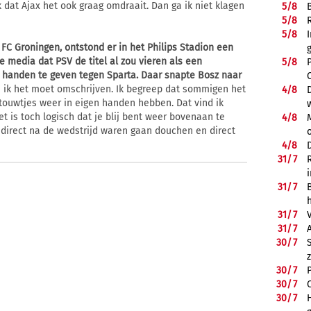
k dat Ajax het ook graag omdraait. Dan ga ik niet klagen
5/
8
5/
8
5/
8
 FC Groningen, ontstond er in het Philips Stadion een
e media dat PSV de titel al zou vieren als een
5/
8
it handen te geven tegen Sparta. Daar snapte Bosz naar
 ik het moet omschrijven. Ik begreep dat sommigen het
4/
8
touwtjes weer in eigen handen hebben. Dat vind ik
t is toch logisch dat je blij bent weer bovenaan te
4/
8
direct na de wedstrijd waren gaan douchen en direct
4/
8
31/
7
31/
7
31/
7
31/
7
30/
7
30/
7
30/
7
30/
7