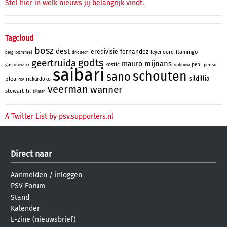
Stel hier in welk nieuws jij belangrijk vindt.
Tagcloud
bosz
dest
eredivisie
fernandez
flamingo
feyenoord
bommel
berg
driouech
godts
geertruida
mijnans
mauro
kostic
pepi
gasiorowski
opbouw
perisic
saibari
schouten
sano
sildillia
plea
rickardoko
rcv
veerman
wanner
stewart
til
tillman
A Twitter List by psv.supporters.nl
Direct naar
Aanmelden
/
inloggen
PSV Forum
Stand
Kalender
E-zine (nieuwsbrief)