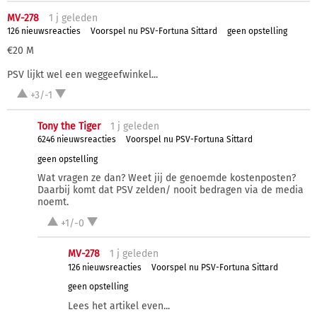
MV-278
1 j
geleden
126 nieuwsreacties
Voorspel nu PSV-Fortuna Sittard
geen opstelling
€20 M
PSV lijkt wel een weggeefwinkel...
+3/-1
Tony the Tiger
1 j
geleden
6246 nieuwsreacties
Voorspel nu PSV-Fortuna Sittard
geen opstelling
Wat vragen ze dan? Weet jij de genoemde kostenposten?
Daarbij komt dat PSV zelden/ nooit bedragen via de media
noemt.
+1/-0
MV-278
1 j
geleden
126 nieuwsreacties
Voorspel nu PSV-Fortuna Sittard
geen opstelling
Lees het artikel even...