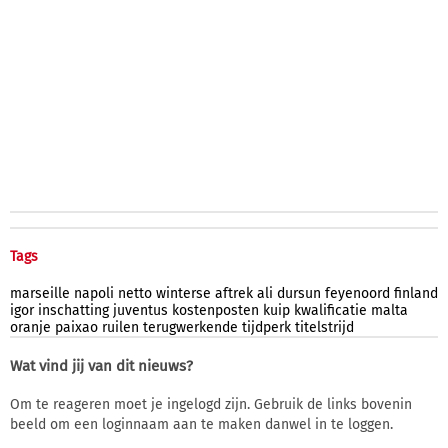
Tags
marseille
napoli
netto
winterse
aftrek
ali
dursun
feyenoord
finland
igor
inschatting
juventus
kostenposten
kuip
kwalificatie
malta
oranje
paixao
ruilen
terugwerkende
tijdperk
titelstrijd
Wat vind jij van dit nieuws?
Om te reageren moet je ingelogd zijn. Gebruik de links bovenin
beeld om een loginnaam aan te maken danwel in te loggen.