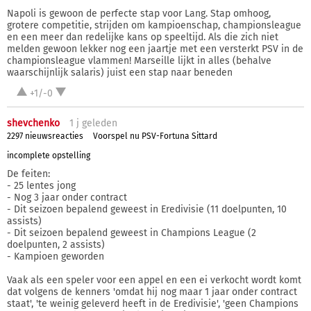
Napoli is gewoon de perfecte stap voor Lang. Stap omhoog,
grotere competitie, strijden om kampioenschap, championsleague
en een meer dan redelijke kans op speeltijd. Als die zich niet
melden gewoon lekker nog een jaartje met een versterkt PSV in de
championsleague vlammen! Marseille lijkt in alles (behalve
waarschijnlijk salaris) juist een stap naar beneden
+1/-0
shevchenko
1 j
geleden
2297 nieuwsreacties
Voorspel nu PSV-Fortuna Sittard
incomplete opstelling
De feiten:
- 25 lentes jong
- Nog 3 jaar onder contract
- Dit seizoen bepalend geweest in Eredivisie (11 doelpunten, 10
assists)
- Dit seizoen bepalend geweest in Champions League (2
doelpunten, 2 assists)
- Kampioen geworden
Vaak als een speler voor een appel en een ei verkocht wordt komt
dat volgens de kenners 'omdat hij nog maar 1 jaar onder contract
staat', 'te weinig geleverd heeft in de Eredivisie', 'geen Champions