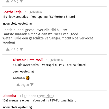
+1/-0
Boszballetje
1 j
geleden
184 nieuwsreacties
Voorspel nu PSV-Fortuna Sittard
incomplete opstelling
Beetje dubbel gevoel over zijn tijd bij Psv.
Laatste maanden maakt dan wel weer veel goed.
Weten jullie een geschikte vervanger, mocht Noa verkocht
worden?
+1/-0
NisvanRuudtelrooij
1 j
geleden
833 nieuwsreacties
Voorspel nu PSV-Fortuna Sittard
geen opstelling
Antman
+1/-0
labomba
1 j
geleden (
gewijzigd
)
1042 nieuwsreacties
Voorspel nu PSV-Fortuna Sittard
incomplete opstelling