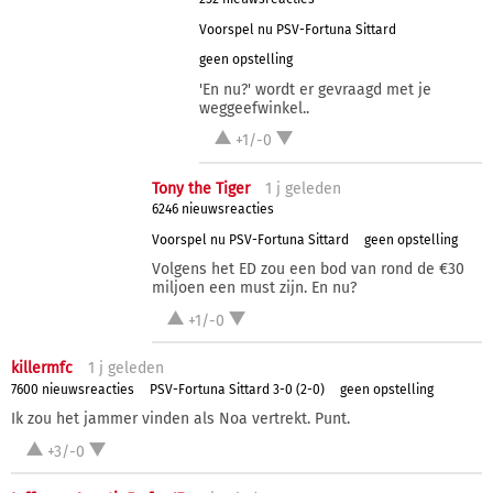
Voorspel nu PSV-Fortuna Sittard
geen opstelling
'En nu?' wordt er gevraagd met je
weggeefwinkel..
+1/-0
Tony the Tiger
1 j
geleden
6246 nieuwsreacties
Voorspel nu PSV-Fortuna Sittard
geen opstelling
Volgens het ED zou een bod van rond de €30
miljoen een must zijn. En nu?
+1/-0
killermfc
1 j
geleden
7600 nieuwsreacties
PSV-Fortuna Sittard 3-0 (2-0)
geen opstelling
Ik zou het jammer vinden als Noa vertrekt. Punt.
+3/-0