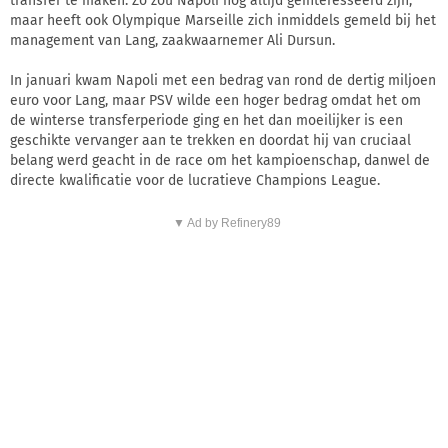
transfer te maken. Zo zou Napoli nog altijd geïnteresseerd zijn,
maar heeft ook Olympique Marseille zich inmiddels gemeld bij het
management van Lang, zaakwaarnemer Ali Dursun.
In januari kwam Napoli met een bedrag van rond de dertig miljoen
euro voor Lang, maar PSV wilde een hoger bedrag omdat het om
de winterse transferperiode ging en het dan moeilijker is een
geschikte vervanger aan te trekken en doordat hij van cruciaal
belang werd geacht in de race om het kampioenschap, danwel de
directe kwalificatie voor de lucratieve Champions League.
▼ Ad by Refinery89