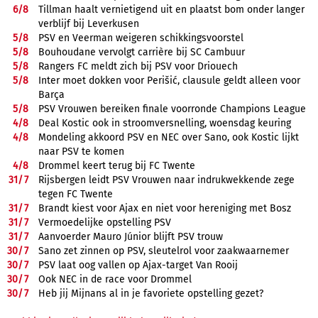
6/
8
Tillman haalt vernietigend uit en plaatst bom onder langer
verblijf bij Leverkusen
5/
8
PSV en Veerman weigeren schikkingsvoorstel
5/
8
Bouhoudane vervolgt carrière bij SC Cambuur
5/
8
Rangers FC meldt zich bij PSV voor Driouech
5/
8
Inter moet dokken voor Perišić, clausule geldt alleen voor
Barça
5/
8
PSV Vrouwen bereiken finale voorronde Champions League
4/
8
Deal Kostic ook in stroomversnelling, woensdag keuring
4/
8
Mondeling akkoord PSV en NEC over Sano, ook Kostic lijkt
naar PSV te komen
4/
8
Drommel keert terug bij FC Twente
31/
7
Rijsbergen leidt PSV Vrouwen naar indrukwekkende zege
tegen FC Twente
31/
7
Brandt kiest voor Ajax en niet voor hereniging met Bosz
31/
7
Vermoedelijke opstelling PSV
31/
7
Aanvoerder Mauro Júnior blijft PSV trouw
30/
7
Sano zet zinnen op PSV, sleutelrol voor zaakwaarnemer
30/
7
PSV laat oog vallen op Ajax-target Van Rooij
30/
7
Ook NEC in de race voor Drommel
30/
7
Heb jij Mijnans al in je favoriete opstelling gezet?