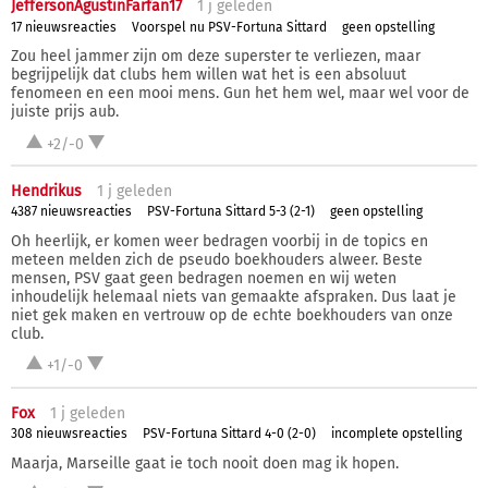
JeffersonAgustinFarfan17
1 j
geleden
17 nieuwsreacties
Voorspel nu PSV-Fortuna Sittard
geen opstelling
Zou heel jammer zijn om deze superster te verliezen, maar
begrijpelijk dat clubs hem willen wat het is een absoluut
fenomeen en een mooi mens. Gun het hem wel, maar wel voor de
juiste prijs aub.
+2/-0
Hendrikus
1 j
geleden
4387 nieuwsreacties
PSV-Fortuna Sittard 5-3 (2-1)
geen opstelling
Oh heerlijk, er komen weer bedragen voorbij in de topics en
meteen melden zich de pseudo boekhouders alweer. Beste
mensen, PSV gaat geen bedragen noemen en wij weten
inhoudelijk helemaal niets van gemaakte afspraken. Dus laat je
niet gek maken en vertrouw op de echte boekhouders van onze
club.
+1/-0
Fox
1 j
geleden
308 nieuwsreacties
PSV-Fortuna Sittard 4-0 (2-0)
incomplete opstelling
Maarja, Marseille gaat ie toch nooit doen mag ik hopen.