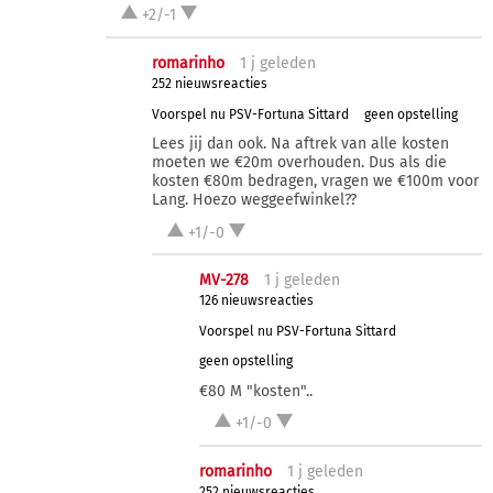
+2/-1
romarinho
1 j
geleden
252 nieuwsreacties
Voorspel nu PSV-Fortuna Sittard
geen opstelling
Lees jij dan ook. Na aftrek van alle kosten
moeten we €20m overhouden. Dus als die
kosten €80m bedragen, vragen we €100m voor
Lang. Hoezo weggeefwinkel??
+1/-0
MV-278
1 j
geleden
126 nieuwsreacties
Voorspel nu PSV-Fortuna Sittard
geen opstelling
€80 M "kosten"..
+1/-0
romarinho
1 j
geleden
252 nieuwsreacties