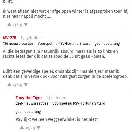
blijft.
Ik weet alleen niet wat er afgelopen winter is afgesproken toen hij
niet naar napoli mocht ....
+1/-0
MV-278
1 j
geleden
126 nieuwsreacties
Voorspel nu PSV-Fortuna Sittard
geen opstelling
Al die bedragen zijn natuurlijk absurd, maar als je zo links en
rechts leest denk ik dat ze rond de 35 uit gaan komen.
Blijft een geweldige speler, ondanks zijn "maniertjes" maar ik
denk dat zijn vertrek ook voor rust gaat zorgen in de spelersgroep.
+1/-0
Tony the Tiger
1 j
geleden
6246 nieuwsreacties
Voorspel nu PSV-Fortuna Sittard
geen opstelling
PSV lijkt wel een weggeefwinkel is het niet?
+1/-0