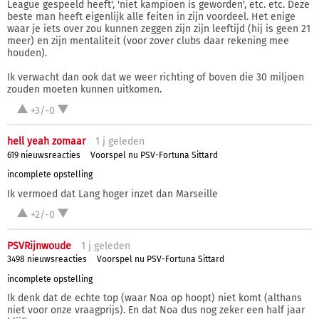
League gespeeld heeft', 'niet kampioen is geworden', etc. etc. Deze
beste man heeft eigenlijk alle feiten in zijn voordeel. Het enige
waar je iets over zou kunnen zeggen zijn zijn leeftijd (hij is geen 21
meer) en zijn mentaliteit (voor zover clubs daar rekening mee
houden).
Ik verwacht dan ook dat we weer richting of boven die 30 miljoen
zouden moeten kunnen uitkomen.
+3/-0
hell yeah zomaar
1 j
geleden
619 nieuwsreacties
Voorspel nu PSV-Fortuna Sittard
incomplete opstelling
Ik vermoed dat Lang hoger inzet dan Marseille
+2/-0
PSVRijnwoude
1 j
geleden
3498 nieuwsreacties
Voorspel nu PSV-Fortuna Sittard
incomplete opstelling
Ik denk dat de echte top (waar Noa op hoopt) niet komt (althans
niet voor onze vraagprijs). En dat Noa dus nog zeker een half jaar