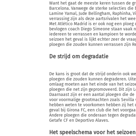
Want het gaat de meeste keren tussen de gr
Barcelona. Vanwege de sterke selecties die
Lamine Yamal, Jude Bellingham, Raphinha, Vi
verrassing zijn als deze aartsrivalen het wee
Met Atlético Madrid is er ook nog een ploeg
bevlogen coach Diego Simeone staan vaak nie
iedereen te verrassen en kampioen te worden
seizoen het geval is lijkt echter zeer de vraa
ploegen die zouden kunnen verrassen zijn Rea
De strijd om degradatie
De kans is groot dat de strijd onderin ook w
ploegen die zouden kunnen degraderen. Uitein
omlaag moeten aan het einde van het seizoe
ploegen die net zijn gepromoveerd. Dit zijn 
Daarnaast zijn er een aantal ploegen die de l
voor voormalige grootmachten zoals Sevilla 
hebben weten te voorkomen hebben zij het de
geval bij Girona FC, een club die het voorg
Andere ploegen die onderaan tegen degradat
Getafe CF en Deportivo Alaves.
Het speelschema voor het seizoen