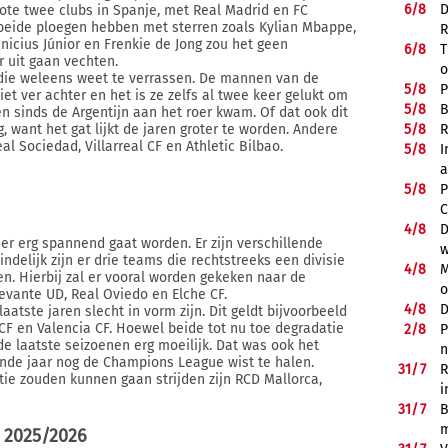
6/
8
D
ote twee clubs in Spanje, met Real Madrid en FC
 beide ploegen hebben met sterren zoals Kylian Mbappe,
R
nicius Júnior en Frenkie de Jong zou het geen
6/
8
T
r uit gaan vechten.
o
 die weleens weet te verrassen. De mannen van de
5/
8
P
t ver achter en het is ze zelfs al twee keer gelukt om
5/
8
B
 sinds de Argentijn aan het roer kwam. Of dat ook dit
5/
8
R
g, want het gat lijkt de jaren groter te worden. Andere
l Sociedad, Villarreal CF en Athletic Bilbao.
5/
8
I
a
5/
8
P
C
4/
8
D
eer erg spannend gaat worden. Er zijn verschillende
w
delijk zijn er drie teams die rechtstreeks een divisie
4/
8
M
n. Hierbij zal er vooral worden gekeken naar de
o
Levante UD, Real Oviedo en Elche CF.
4/
8
D
aatste jaren slecht in vorm zijn. Dit geldt bijvoorbeeld
CF en Valencia CF. Hoewel beide tot nu toe degradatie
2/
8
P
 laatste seizoenen erg moeilijk. Dat was ook het
n
aande jaar nog de Champions League wist te halen.
31/
7
R
ie zouden kunnen gaan strijden zijn RCD Mallorca,
i
31/
7
B
m
 2025/2026