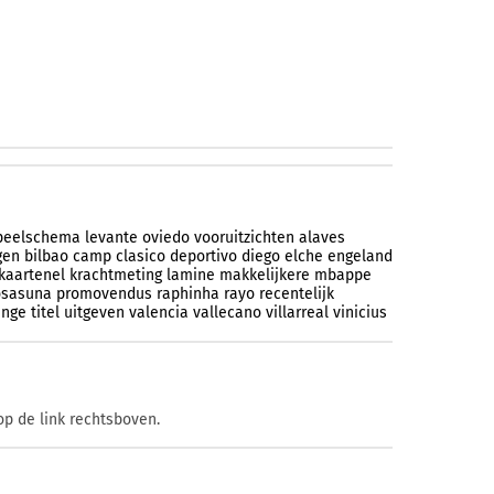
peelschema
levante
oviedo
vooruitzichten
alaves
gen
bilbao
camp
clasico
deportivo
diego
elche
engeland
kaartenel
krachtmeting
lamine
makkelijkere
mbappe
osasuna
promovendus
raphinha
rayo
recentelijk
enge
titel
uitgeven
valencia
vallecano
villarreal
vinicius
op de link rechtsboven.