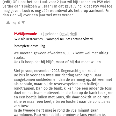
(edit) Of klopt het dat Luuk voor 2 jaar wil bijtekenen en PSV niet
verder dan 1 seizoen wil gaan? In dat geval vind ik dat PSV wel toe
mag geven. Luuk is nog zéér waardevol als het erop aankomt. En
dan zien wij over een jaar wel weer verder.
+4/-0
PSVRijnwoude
1 j
geleden (
gewijzigd
)
3498 nieuwsreacties
Voorspel nu PSV-Fortuna Sittard
incomplete opstelling
We moeten gewoon afwachten, Luuk komt wel met uitleg
straks.
Ook ik hoop dat hij blijft, maar of hij dat moet willen...
Stel je voor, november 2025. Regenachtig en koud.
De bus in voor een twee uur richting Groningen. Daar
aangekomen omkleden en dan de warming up, dit keer niet
als captain, maar bij de reservespelers een balletje
rondtrappen. Dan op de bank, kijken hoe een ander de toss
doet en het team motiveert. In die kou op de bank toekijken
en een beetje lullen met Guus, die daar ook zit. In de rust
zit je er maar een beetje bij en luistert naar de conclusies
van Bosz.
In de tweede helft mag je rond de 70e minuut gaan
warmlopen. Paar vriendelijke groningse fans groeten je.