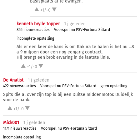
basisplaats af te dwingen.
+1/-0
kenneth brylle topper
1 j
geleden
855 nieuwsreacties
Voorspel nu PSV-Fortuna Sittard
incomplete opstelling
Als er een keer de kans is om Itakura te halen is het nu ...8
a 9 miljoen door een nog eenjarig contract.
Hij brengt een brok ervaring in de laatste linie.
+1/-0
De Analist
1 j
geleden
422 nieuwsreacties
Voorspel nu PSV-Fortuna Sittard
geen opstelling
Spits die al over zijn top is bij een Duitse middenmotor. Duidelijk
voor de bank.
+1/-0
Mick001
1 j
geleden
1171 nieuwsreacties
Voorspel nu PSV-Fortuna Sittard
incomplete opstelling