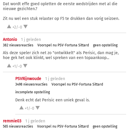
Dat wordt effe goed opletten de eerste wedstrijden met al die
nieuwe gezichten.?
Zit nu wel een stuk relaxter op F5 te drukken dan vorig seizoen.
+2/-0
Antonio
1 j
geleden
382 nieuwsreacties
Voorspel nu PSV-Fortuna Sittard
geen opstelling
Als deze speler zich net zo "ontwikkelt" als Perisic, dan mag je,
hoe gek het ook klinkt, wel spreken van een topaankoop...
+1/-0
PSVRijnwoude
1 j
geleden
3498 nieuwsreacties
Voorspel nu PSV-Fortuna Sittard
incomplete opstelling
Denk echt dat Perisic een uniek geval is.
+1/-0
remmie03
1 j
geleden
565 nieuwsreacties
Voorspel nu PSV-Fortuna Sittard
geen opstelling