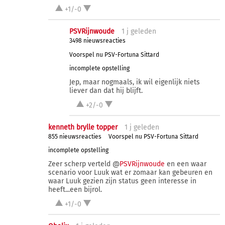
+1/-0
PSVRijnwoude
1 j
geleden
3498 nieuwsreacties
Voorspel nu PSV-Fortuna Sittard
incomplete opstelling
Jep, maar nogmaals, ik wil eigenlijk niets
liever dan dat hij blijft.
+2/-0
kenneth brylle topper
1 j
geleden
855 nieuwsreacties
Voorspel nu PSV-Fortuna Sittard
incomplete opstelling
Zeer scherp verteld @
PSVRijnwoude
en een waar
scenario voor Luuk wat er zomaar kan gebeuren en
waar Luuk gezien zijn status geen interesse in
heeft...een bijrol.
+1/-0