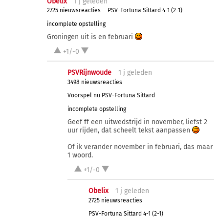
Obelix
1 j
geleden
2725 nieuwsreacties
PSV-Fortuna Sittard 4-1 (2-1)
incomplete opstelling
Groningen uit is en februari
+1/-0
PSVRijnwoude
1 j
geleden
3498 nieuwsreacties
Voorspel nu PSV-Fortuna Sittard
incomplete opstelling
Geef ff een uitwedstrijd in november, liefst 2
uur rijden, dat scheelt tekst aanpassen
Of ik verander november in februari, das maar
1 woord.
+1/-0
Obelix
1 j
geleden
2725 nieuwsreacties
PSV-Fortuna Sittard 4-1 (2-1)