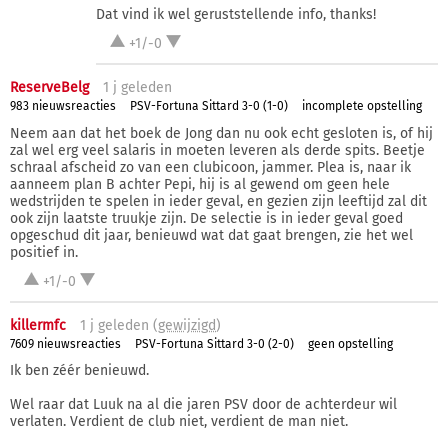
Dat vind ik wel geruststellende info, thanks!
+1/-0
ReserveBelg
1 j
geleden
983 nieuwsreacties
PSV-Fortuna Sittard 3-0 (1-0)
incomplete opstelling
Neem aan dat het boek de Jong dan nu ook echt gesloten is, of hij
zal wel erg veel salaris in moeten leveren als derde spits. Beetje
schraal afscheid zo van een clubicoon, jammer. Plea is, naar ik
aanneem plan B achter Pepi, hij is al gewend om geen hele
wedstrijden te spelen in ieder geval, en gezien zijn leeftijd zal dit
ook zijn laatste truukje zijn. De selectie is in ieder geval goed
opgeschud dit jaar, benieuwd wat dat gaat brengen, zie het wel
positief in.
+1/-0
killermfc
1 j
geleden (
gewijzigd
)
7609 nieuwsreacties
PSV-Fortuna Sittard 3-0 (2-0)
geen opstelling
Ik ben zéér benieuwd.
Wel raar dat Luuk na al die jaren PSV door de achterdeur wil
verlaten. Verdient de club niet, verdient de man niet.