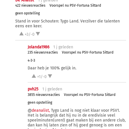
De Analist
1 j
geleden
422 nieuwsreacties
Voorspel nu PSV-Fortuna Sittard
geen opstelling
Stand in voor Schouten: Tygo Land. Verzilver die talenten
eens een keer.
+3/-0
Jolanda1986
1 j
geleden
235 nieuwsreacties
Voorspel nu PSV-Fortuna Sittard
4-3-3
Daar heb je 100% gelijk in.
+1/-0
pvh25
1 j
geleden
3855 nieuwsreacties
Voorspel nu PSV-Fortuna Sittard
geen opstelling
@
deanalist,
Tygo Land is nog niet klaar voor PSV1.
Het is belangrijk dat hij nu in de eredivisie veel
speelminuten(uren!) gaat maken bij een andere club,
dan kan hij laten zien of hij goed genoeg is om een