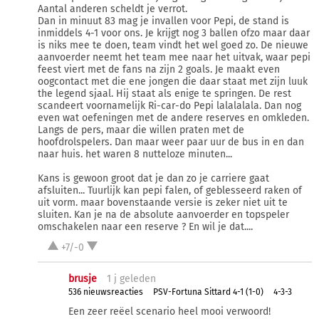
Aantal anderen scheldt je verrot.
Dan in minuut 83 mag je invallen voor Pepi, de stand is
inmiddels 4-1 voor ons. Je krijgt nog 3 ballen ofzo maar daar
is niks mee te doen, team vindt het wel goed zo. De nieuwe
aanvoerder neemt het team mee naar het uitvak, waar pepi
feest viert met de fans na zijn 2 goals. Je maakt even
oogcontact met die ene jongen die daar staat met zijn luuk
the legend sjaal. Hij staat als enige te springen. De rest
scandeert voornamelijk Ri-car-do Pepi lalalalala. Dan nog
even wat oefeningen met de andere reserves en omkleden.
Langs de pers, maar die willen praten met de
hoofdrolspelers. Dan maar weer paar uur de bus in en dan
naar huis. het waren 8 nutteloze minuten...
Kans is gewoon groot dat je dan zo je carriere gaat
afsluiten... Tuurlijk kan pepi falen, of geblesseerd raken of
uit vorm. maar bovenstaande versie is zeker niet uit te
sluiten. Kan je na de absolute aanvoerder en topspeler
omschakelen naar een reserve ? En wil je dat....
+7/-0
brusje
1 j
geleden
536 nieuwsreacties
PSV-Fortuna Sittard 4-1 (1-0)
4-3-3
Een zeer reëel scenario heel mooi verwoord!