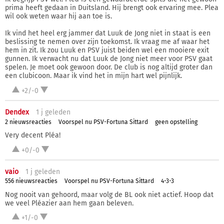
prima heeft gedaan in Duitsland. Hij brengt ook ervaring mee. Plea
wil ook weten waar hij aan toe is.
Ik vind het heel erg jammer dat Luuk de Jong niet in staat is een
beslissing te nemen over zijn toekomst. Ik vraag me af waar het
hem in zit. Ik zou Luuk en PSV juist beiden wel een mooiere exit
gunnen. Ik verwacht nu dat Luuk de Jong niet meer voor PSV gaat
spelen. Je moet ook gewoon door. De club is nog altijd groter dan
een clubicoon. Maar ik vind het in mijn hart wel pijnlijk.
+2/-0
Dendex
1 j
geleden
2 nieuwsreacties
Voorspel nu PSV-Fortuna Sittard
geen opstelling
Very decent Pléa!
+0/-0
vaio
1 j
geleden
556 nieuwsreacties
Voorspel nu PSV-Fortuna Sittard
4-3-3
Nog nooit van gehoord, maar volg de BL ook niet actief. Hoop dat
we veel Pléazier aan hem gaan beleven.
+1/-0