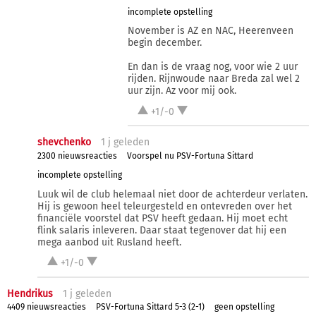
incomplete opstelling
November is AZ en NAC, Heerenveen
begin december.
En dan is de vraag nog, voor wie 2 uur
rijden. Rijnwoude naar Breda zal wel 2
uur zijn. Az voor mij ook.
+1/-0
shevchenko
1 j
geleden
2300 nieuwsreacties
Voorspel nu PSV-Fortuna Sittard
incomplete opstelling
Luuk wil de club helemaal niet door de achterdeur verlaten.
Hij is gewoon heel teleurgesteld en ontevreden over het
financiële voorstel dat PSV heeft gedaan. Hij moet echt
flink salaris inleveren. Daar staat tegenover dat hij een
mega aanbod uit Rusland heeft.
+1/-0
Hendrikus
1 j
geleden
4409 nieuwsreacties
PSV-Fortuna Sittard 5-3 (2-1)
geen opstelling