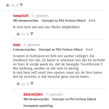
+1/-0
romario35
1 j
geleden
190 nieuwsreacties
Voorspel nu PSV-Fortuna Sittard
4-3-3
Ik vind hem wel wat van Malen weghebben.
+1/-0
Jozzz
1 j
geleden
2 nieuwsreacties
Voorspel nu PSV-Fortuna Sittard
3-4-3
Ik woon in Duitsland en heb een aantal collega's die
Gladbach-fan zijn. Ze balen er allemaal van dat hij vertrekt
en toen ik vorige week zei, dat de beoogde Transfersom 5
Mio bedroeg, vonden ze dat veel te weinig.
Ik heb hem zelf nooit zien spelen, maar als de fans balen
dat hij vertrekt, is dat meestal geen slecht teken.
+2/-0
Beteretijden
1 j
geleden
168 nieuwsreacties
Voorspel nu PSV-Fortuna Sittard
incomplete opstelling