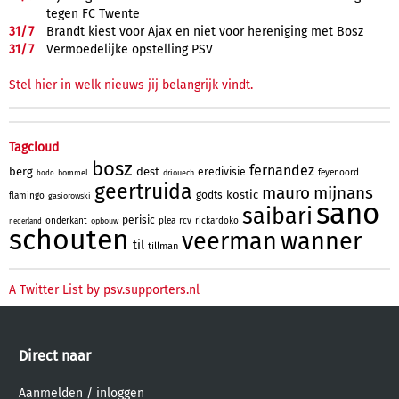
tegen FC Twente
31/
7
Brandt kiest voor Ajax en niet voor hereniging met Bosz
31/
7
Vermoedelijke opstelling PSV
Stel hier in welk nieuws jij belangrijk vindt.
Tagcloud
bosz
fernandez
berg
dest
eredivisie
feyenoord
bommel
driouech
bodo
geertruida
mauro
mijnans
kostic
godts
flamingo
gasiorowski
sano
saibari
perisic
onderkant
plea
rcv
rickardoko
opbouw
nederland
schouten
veerman
wanner
til
tillman
A Twitter List by psv.supporters.nl
Direct naar
Aanmelden
/
inloggen