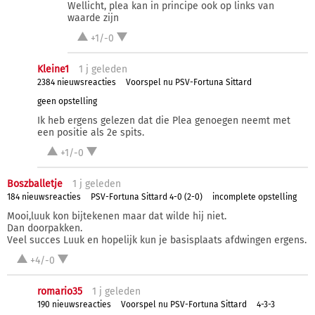
Wellicht, plea kan in principe ook op links van
waarde zijn
+1/-0
Kleine1
1 j
geleden
2384 nieuwsreacties
Voorspel nu PSV-Fortuna Sittard
geen opstelling
Ik heb ergens gelezen dat die Plea genoegen neemt met
een positie als 2e spits.
+1/-0
Boszballetje
1 j
geleden
184 nieuwsreacties
PSV-Fortuna Sittard 4-0 (2-0)
incomplete opstelling
Mooi,luuk kon bijtekenen maar dat wilde hij niet.
Dan doorpakken.
Veel succes Luuk en hopelijk kun je basisplaats afdwingen ergens.
+4/-0
romario35
1 j
geleden
190 nieuwsreacties
Voorspel nu PSV-Fortuna Sittard
4-3-3