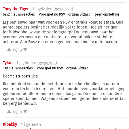
Tony the Tiger
1 j
geleden (
gewijzigd
)
6252 nieuwsreacties
Voorspel nu PSV-Fortuna Sittard
geen opstelling
Erg benieuwd naar wat voor een PSV er straks komt te staan. Qua
aantal spelers begint het redelijk vol te lopen. Hoe zit het qua
leeftijdsopbouw van de spelersgroep? Erg benieuwd naar het
scorend vermogen en creativiteit en vooral ook de stabiliteit
achterin. Aan Bosz om er een geoliede machine van te maken.
+1/-0
Tylan
1 j
geleden (
gewijzigd
)
139 nieuwsreacties
Voorspel nu PSV-Fortuna Sittard
incomplete opstelling
Ik moet denken aan de metafoor van de ketchupfles, maar dan
voor een technisch directeur. Het duurde even voordat er iets ging
gebeuren tot alle remmen ineens los gaan. De ene na de andere
speler komt binnen. Volgend seizoen een grotendeels nieuw elftal,
ben erg benieuwd.
+1/-0
Kloekky
1 j
geleden