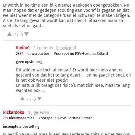
Er wordt in no-time een blik nieuwe aankopen opengetrokken. Nu
maar hopen dat er gedegen scouting aan vooraf is gegaan en dat
we niet weer met de categorie ‘Daniël Schwaab’ te maken krijgen.
Als er te lang gewacht wordt kan dat slecht uitpakken maar zo
snel als het nu gaat….
+1/-0
Kleine1
1 j
geleden (
gewijzigd
)
2384 nieuwsreacties
Voorspel nu PSV-Fortuna Sittard
geen opstelling
Dit wilden we toch allemaal? Er wordt hier niets anders
gezeurd van dat het te lang duurt …. en nu gaat het snel, en
is het ook weer niet goed??
En natuurlijk brengt dat risico’s met zich mee, maar te lang
wachten ook …
+1/-0
Rickardoko
1 j
geleden
739 nieuwsreacties
Voorspel nu PSV-Fortuna Sittard
incomplete opstelling
Ik begrijp PSV wel. Plea is een gewaardeerde spits die het gewoon