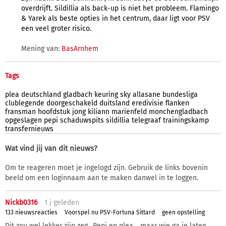
overdrijft. Sildillia als back-up is niet het probleem. Flamingo
& Yarek als beste opties in het centrum, daar ligt voor PSV
een veel groter risico.
Mening van:
BasArnhem
Tags
plea
deutschland
gladbach
keuring
sky
allasane
bundesliga
clublegende
doorgeschakeld
duitsland
eredivisie
flanken
fransman
hoofdstuk
jong
kiliann
marienfeld
monchengladbach
opgeslagen
pepi
schaduwspits
sildillia
telegraaf
trainingskamp
transfernieuws
Wat vind jij van dit nieuws?
Om te reageren moet je ingelogd zijn. Gebruik de links bovenin
beeld om een loginnaam aan te maken danwel in te loggen.
Nickb0316
1 j
geleden
133 nieuwsreacties
Voorspel nu PSV-Fortuna Sittard
geen opstelling
Dit zou wel lekker zijn zeg.. Pepi en plea… maar wie ga je laten