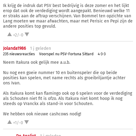
Ik krijg de indruk dat PSV best bedrijvig is deze zomer en het lijkt
erop dat ook de verdediging wordt aangepakt. Benieuwd welke 11
er straks aan de aftrap verschijnen. Van Bommel ten opzichte van
Lang moeten we maar afwachten, maar met Perisic en Pepi zijn de
andere posities top gevuld.
+2/-0
Jolanda1986
1 j
geleden
235 nieuwsreacties
Voorspel nu PSV-Fortuna Sittard
4-3-3
Neem Itakura ook gelijk mee a.u.b.
Nu nog een goeie nummer 10 en buitenspeler die op beide
posities kan spelen, met name rechts als groeibriljantje achter
ons Ivan.
Als Itakura komt kan flamingo ook op 6 spelen voor de verdediging
als Schouten niet fit is ofzo. Als Itakura niet komt hoop ik nog
steeds op Vranckx als stand-in voor Schouten.
We hebben ook nieuwe cashcows nodig!
+1/-0