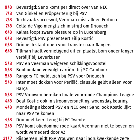
8/
8
Bevestigd: Sano komt per direct over van NEC
7/
8
Van Ginkel en Pröpper terug bij PSV
7/
8
Tuchtzaak succesvol, Veerman mist alleen Fortuna
7/
8
Celta de Vigo mengt zich in strijd om Driouech
6/
8
Kalma loopt zware blessure op in Luxemburg
6/
8
Bevestigd: PSV presenteert Filip Kostić
6/
8
Driouech staat open voor transfer naar Rangers
6/
8
Tillman haalt vernietigend uit en plaatst bom onder langer
verblijf bij Leverkusen
5/
8
PSV en Veerman weigeren schikkingsvoorstel
5/
8
Bouhoudane vervolgt carrière bij SC Cambuur
5/
8
Rangers FC meldt zich bij PSV voor Driouech
5/
8
Inter moet dokken voor Perišić, clausule geldt alleen voor
Barça
5/
8
PSV Vrouwen bereiken finale voorronde Champions League
4/
8
Deal Kostic ook in stroomversnelling, woensdag keuring
4/
8
Mondeling akkoord PSV en NEC over Sano, ook Kostic lijkt
naar PSV te komen
4/
8
Drommel keert terug bij FC Twente
2/
8
PSV komt oliedomme rode kaart Veerman niet te boven en
wordt vernederd door AZ
31/
7
Rijsbergen leidt PSV Vrouwen naar indrukwekkende zege