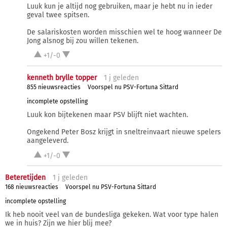
Luuk kun je altijd nog gebruiken, maar je hebt nu in ieder
geval twee spitsen.
De salariskosten worden misschien wel te hoog wanneer De
Jong alsnog bij zou willen tekenen.
+1/-0
kenneth brylle topper
1 j
geleden
855 nieuwsreacties
Voorspel nu PSV-Fortuna Sittard
incomplete opstelling
Luuk kon bijtekenen maar PSV blijft niet wachten.
Ongekend Peter Bosz krijgt in sneltreinvaart nieuwe spelers
aangeleverd.
+1/-0
Beteretijden
1 j
geleden
168 nieuwsreacties
Voorspel nu PSV-Fortuna Sittard
incomplete opstelling
Ik heb nooit veel van de bundesliga gekeken. Wat voor type halen
we in huis? Zijn we hier blij mee?