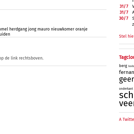
31/
7
31/
7
30/
7
mmel
herdgang
jong
mauro
nieuwkomer
oranje
ruiden
Stel hie
Tagclo
op de link rechtsboven.
berg
bod
ferna
geer
onderkant
sc
vee
A Twitte