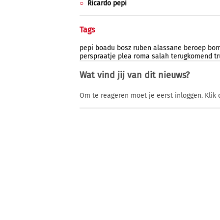
Ricardo pepi
Tags
pepi
boadu
bosz
ruben
alassane
beroep
bo
perspraatje
plea
roma
salah
terugkomend
t
Wat vind jij van dit nieuws?
Om te reageren moet je eerst inloggen. Klik 