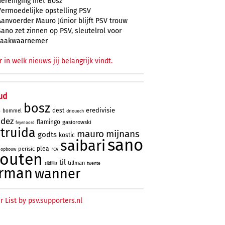
hereniging met Bosz
Vermoedelijke opstelling PSV
Aanvoerder Mauro Júnior blijft PSV trouw
Sano zet zinnen op PSV, sleutelrol voor
zaakwaarnemer
r in welk nieuws jij belangrijk vindt.
ud
bosz
eredivisie
dest
bommel
driouech
o
ndez
flamingo
gasiorowski
feyenoord
truida
mauro
mijnans
godts
kostic
sano
saibari
plea
perisic
rcv
opbouw
houten
til
tillman
twente
sildillia
rman
wanner
r List by psv.supporters.nl