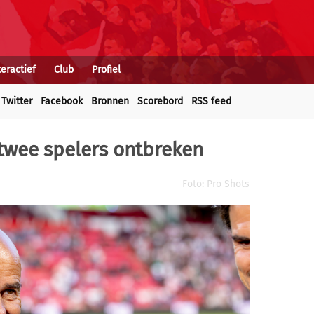
teractief
Club
Profiel
Twitter
Facebook
Bronnen
Scorebord
RSS feed
twee spelers ontbreken
Foto: Pro Shots