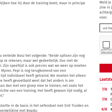
Meld je
ijken hoe hij door de training komt, maar in principe
zine in
achterg
voor.
 vertelde Bosz het volgende: "Beide spitsen zijn nog
 op ze rekenen, maar wel gedeeltelijk. Dus niet de
pi. Zijn speeltijd is ook precies wat we weer op moeten
t Myron. Pepi is nog terugkomend van een
tijd individueel heeft getraind. We moeten het alleen
Laatst
ie heeft gevoetbald weet dat het anders is om
gaan dan met een groep mee te trainen, net zoals het
7/
8
ichte van een training. Het heeft gewoon tijd nodig, al
l."
7/
8
artte in de basis in het oefenduel met Sint Truiden en
6/
8
 vergelijking met Boadu: