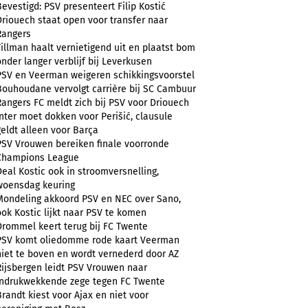
Bevestigd: PSV presenteert Filip Kostić
Driouech staat open voor transfer naar
Rangers
Tillman haalt vernietigend uit en plaatst bom
onder langer verblijf bij Leverkusen
PSV en Veerman weigeren schikkingsvoorstel
Bouhoudane vervolgt carrière bij SC Cambuur
Rangers FC meldt zich bij PSV voor Driouech
Inter moet dokken voor Perišić, clausule
geldt alleen voor Barça
PSV Vrouwen bereiken finale voorronde
Champions League
Deal Kostic ook in stroomversnelling,
woensdag keuring
Mondeling akkoord PSV en NEC over Sano,
ook Kostic lijkt naar PSV te komen
Drommel keert terug bij FC Twente
PSV komt oliedomme rode kaart Veerman
niet te boven en wordt vernederd door AZ
Rijsbergen leidt PSV Vrouwen naar
indrukwekkende zege tegen FC Twente
Brandt kiest voor Ajax en niet voor