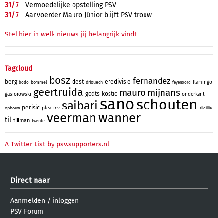
31/
7
Vermoedelijke opstelling PSV
31/
7
Aanvoerder Mauro Júnior blijft PSV trouw
Stel hier in welk nieuws jij belangrijk vindt.
Tagcloud
bosz
fernandez
berg
dest
eredivisie
flamingo
bommel
driouech
bodo
feyenoord
geertruida
mauro
mijnans
godts
kostic
gasiorowski
onderkant
sano
schouten
saibari
perisic
plea
rcv
opbouw
sildillia
veerman
wanner
til
tillman
twente
A Twitter List by psv.supporters.nl
Direct naar
Aanmelden
/
inloggen
PSV Forum