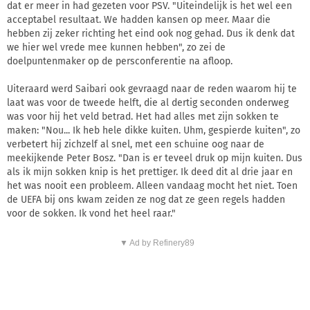
dat er meer in had gezeten voor PSV. "Uiteindelijk is het wel een
acceptabel resultaat. We hadden kansen op meer. Maar die
hebben zij zeker richting het eind ook nog gehad. Dus ik denk dat
we hier wel vrede mee kunnen hebben", zo zei de
doelpuntenmaker op de persconferentie na afloop.
Uiteraard werd Saibari ook gevraagd naar de reden waarom hij te
laat was voor de tweede helft, die al dertig seconden onderweg
was voor hij het veld betrad. Het had alles met zijn sokken te
maken: "Nou... Ik heb hele dikke kuiten. Uhm, gespierde kuiten", zo
verbetert hij zichzelf al snel, met een schuine oog naar de
meekijkende Peter Bosz. "Dan is er teveel druk op mijn kuiten. Dus
als ik mijn sokken knip is het prettiger. Ik deed dit al drie jaar en
het was nooit een probleem. Alleen vandaag mocht het niet. Toen
de UEFA bij ons kwam zeiden ze nog dat ze geen regels hadden
voor de sokken. Ik vond het heel raar."
▼ Ad by Refinery89