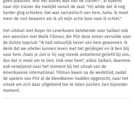
goed plaatsen. Wat het advies was van de trainer?", al kijkend
naar zijn trainer die toekijkt vanuit de zaal: "Hij wilde dat ik nog
harder ging schieten. Dat was sarcastisch van hem, haha. Ik moet
meer de rust bewaren als ik uit mijn actie kom voor ik schiet."
Het uitduel met Bayer 04 Leverkusen betekende voor Saibari ook
een weerzien met Malik Tillman, die PSV deze zomer verruilde voor
de Duitse topclub: "Ik had natuurlijk liever van hem gewonnen. Ik
denk dat we allebei kunnen leven met het gelijkspel en ik ben blij
voor hem. Zoals je ziet is hij nog steeds ontzettend geliefd bij ons,
dus dat is mooi om te zien. Ook voor hem", aldus Saibari, daarmee
ook verwijzend naar het moment bij het uitvak van de
Amerikaanse international. Tillman kwam na de wedstrijd, nadat
de spelers van PSV al de kleedkamer hadden opgezocht, naar het
uitvak om zich daar uitgebreid toe te laten juichen. Een bijzonder
moment.