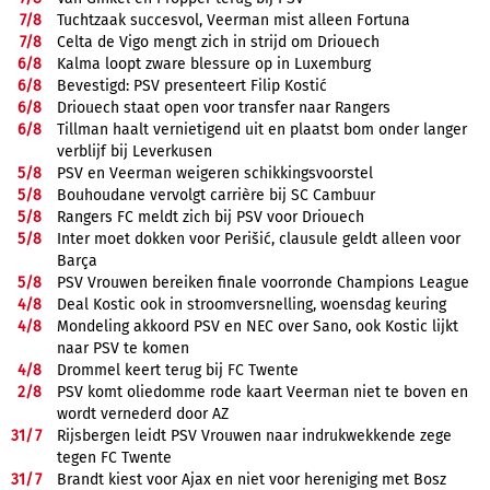
7/
8
Tuchtzaak succesvol, Veerman mist alleen Fortuna
7/
8
Celta de Vigo mengt zich in strijd om Driouech
6/
8
Kalma loopt zware blessure op in Luxemburg
6/
8
Bevestigd: PSV presenteert Filip Kostić
6/
8
Driouech staat open voor transfer naar Rangers
6/
8
Tillman haalt vernietigend uit en plaatst bom onder langer
verblijf bij Leverkusen
5/
8
PSV en Veerman weigeren schikkingsvoorstel
5/
8
Bouhoudane vervolgt carrière bij SC Cambuur
5/
8
Rangers FC meldt zich bij PSV voor Driouech
5/
8
Inter moet dokken voor Perišić, clausule geldt alleen voor
Barça
5/
8
PSV Vrouwen bereiken finale voorronde Champions League
4/
8
Deal Kostic ook in stroomversnelling, woensdag keuring
4/
8
Mondeling akkoord PSV en NEC over Sano, ook Kostic lijkt
naar PSV te komen
4/
8
Drommel keert terug bij FC Twente
2/
8
PSV komt oliedomme rode kaart Veerman niet te boven en
wordt vernederd door AZ
31/
7
Rijsbergen leidt PSV Vrouwen naar indrukwekkende zege
tegen FC Twente
31/
7
Brandt kiest voor Ajax en niet voor hereniging met Bosz