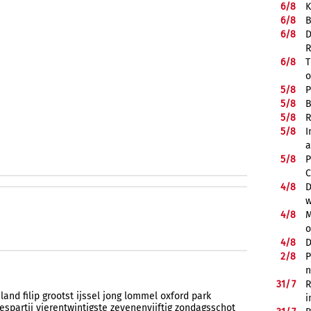
6/
8
K
6/
8
B
6/
8
D
R
6/
8
T
o
5/
8
P
5/
8
B
5/
8
R
5/
8
I
a
5/
8
P
C
4/
8
D
w
4/
8
M
o
4/
8
D
2/
8
P
n
31/
7
R
land
filip
grootst
ijssel
jong
lommel
oxford
park
i
iespartij
vierentwintigste
zevenenvijftig
zondagsschot