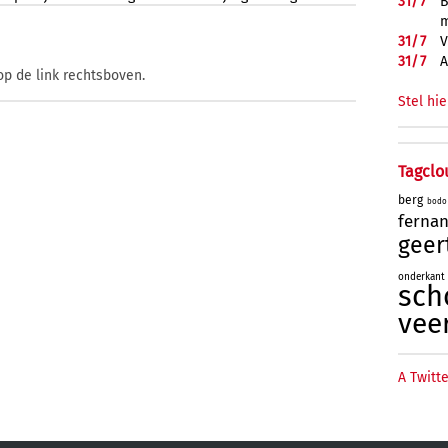
31/
7
B
m
31/
7
V
31/
7
A
op de link rechtsboven.
Stel hie
Tagclo
berg
bodo
ferna
geer
onderkant
sch
vee
A Twitte