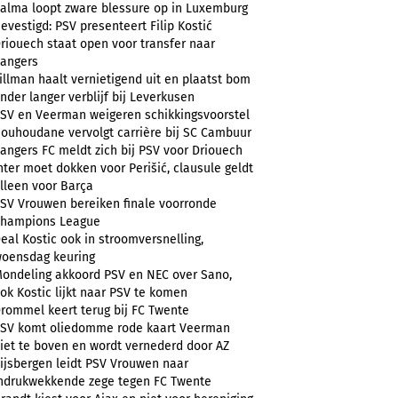
alma loopt zware blessure op in Luxemburg
evestigd: PSV presenteert Filip Kostić
riouech staat open voor transfer naar
angers
illman haalt vernietigend uit en plaatst bom
nder langer verblijf bij Leverkusen
SV en Veerman weigeren schikkingsvoorstel
ouhoudane vervolgt carrière bij SC Cambuur
angers FC meldt zich bij PSV voor Driouech
nter moet dokken voor Perišić, clausule geldt
lleen voor Barça
SV Vrouwen bereiken finale voorronde
hampions League
eal Kostic ook in stroomversnelling,
oensdag keuring
ondeling akkoord PSV en NEC over Sano,
ok Kostic lijkt naar PSV te komen
rommel keert terug bij FC Twente
SV komt oliedomme rode kaart Veerman
iet te boven en wordt vernederd door AZ
ijsbergen leidt PSV Vrouwen naar
ndrukwekkende zege tegen FC Twente