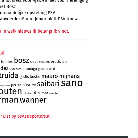
randt kiest voor Ajax en niet voor hereniging
et Bosz
ermoedelijke opstelling PSV
anvoerder Mauro Júnior blijft PSV trouw
r in welk nieuws jij belangrijk vindt.
ud
bosz
dest
eredivisie
bommel
driouech
ndez
flamingo
gasiorowski
feyenoord
truida
mauro
mijnans
godts
kostic
sano
saibari
plea
perisic
rcv
opbouw
outen
til
tillman
twente
sildillia
rman
wanner
r List by psv.supporters.nl