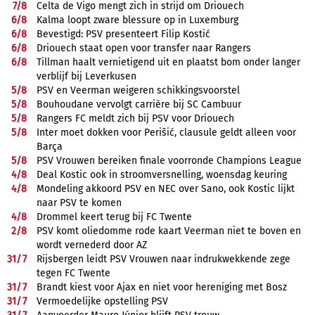
7/
8
Celta de Vigo mengt zich in strijd om Driouech
6/
8
Kalma loopt zware blessure op in Luxemburg
6/
8
Bevestigd: PSV presenteert Filip Kostić
6/
8
Driouech staat open voor transfer naar Rangers
6/
8
Tillman haalt vernietigend uit en plaatst bom onder langer
verblijf bij Leverkusen
5/
8
PSV en Veerman weigeren schikkingsvoorstel
5/
8
Bouhoudane vervolgt carrière bij SC Cambuur
5/
8
Rangers FC meldt zich bij PSV voor Driouech
5/
8
Inter moet dokken voor Perišić, clausule geldt alleen voor
Barça
5/
8
PSV Vrouwen bereiken finale voorronde Champions League
4/
8
Deal Kostic ook in stroomversnelling, woensdag keuring
4/
8
Mondeling akkoord PSV en NEC over Sano, ook Kostic lijkt
naar PSV te komen
4/
8
Drommel keert terug bij FC Twente
2/
8
PSV komt oliedomme rode kaart Veerman niet te boven en
wordt vernederd door AZ
31/
7
Rijsbergen leidt PSV Vrouwen naar indrukwekkende zege
tegen FC Twente
31/
7
Brandt kiest voor Ajax en niet voor hereniging met Bosz
31/
7
Vermoedelijke opstelling PSV