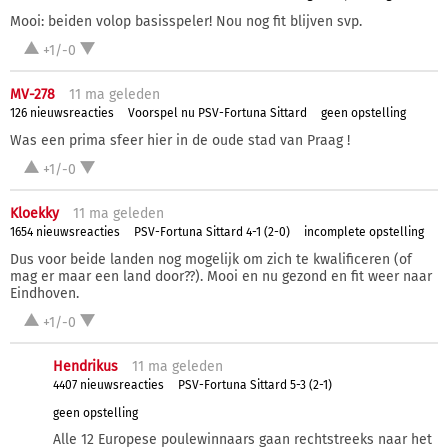
Mooi: beiden volop basisspeler! Nou nog fit blijven svp.
+1/-0
MV-278
11 ma
geleden
126 nieuwsreacties
Voorspel nu PSV-Fortuna Sittard
geen opstelling
Was een prima sfeer hier in de oude stad van Praag !
+1/-0
Kloekky
11 ma
geleden
1654 nieuwsreacties
PSV-Fortuna Sittard 4-1 (2-0)
incomplete opstelling
Dus voor beide landen nog mogelijk om zich te kwalificeren (of
mag er maar een land door??). Mooi en nu gezond en fit weer naar
Eindhoven.
+1/-0
Hendrikus
11 ma
geleden
4407 nieuwsreacties
PSV-Fortuna Sittard 5-3 (2-1)
geen opstelling
Alle 12 Europese poulewinnaars gaan rechtstreeks naar het