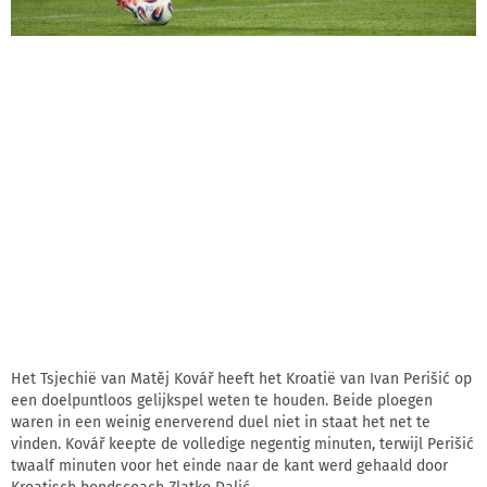
Het Tsjechië van Matěj Kovář heeft het Kroatië van Ivan Perišić op
een doelpuntloos gelijkspel weten te houden. Beide ploegen
waren in een weinig enerverend duel niet in staat het net te
vinden. Kovář keepte de volledige negentig minuten, terwijl Perišić
twaalf minuten voor het einde naar de kant werd gehaald door