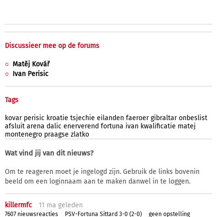
Discussieer mee op de forums
Matěj Kovář
Ivan Perisic
Tags
kovar
perisic
kroatie
tsjechie
eilanden
faeroer
gibraltar
onbeslist
afsluit
arena
dalic
enerverend
fortuna
ivan
kwalificatie
matej
montenegro
praagse
zlatko
Wat vind jij van dit nieuws?
Om te reageren moet je ingelogd zijn. Gebruik de links bovenin
beeld om een loginnaam aan te maken danwel in te loggen.
killermfc
11 ma
geleden
7607 nieuwsreacties
PSV-Fortuna Sittard 3-0 (2-0)
geen opstelling