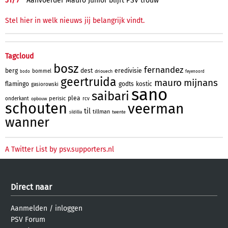
31/
7
Aanvoerder Mauro Júnior blijft PSV trouw
Stel hier in welk nieuws jij belangrijk vindt.
Tagcloud
bosz
fernandez
berg
dest
eredivisie
bommel
driouech
bodo
feyenoord
geertruida
mauro
mijnans
flamingo
godts
kostic
gasiorowski
sano
saibari
plea
perisic
onderkant
rcv
opbouw
schouten
veerman
til
tillman
twente
sildillia
wanner
A Twitter List by psv.supporters.nl
Direct naar
Aanmelden
/
inloggen
PSV Forum