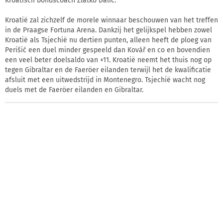
Kroatisch bondscoach Zlatko Dalić.
Kroatië zal zichzelf de morele winnaar beschouwen van het treffen
in de Praagse Fortuna Arena. Dankzij het gelijkspel hebben zowel
Kroatië als Tsjechië nu dertien punten, alleen heeft de ploeg van
Perišić een duel minder gespeeld dan Kovář en co en bovendien
een veel beter doelsaldo van +11. Kroatië neemt het thuis nog op
tegen Gibraltar en de Faeröer eilanden terwijl het de kwalificatie
afsluit met een uitwedstrijd in Montenegro. Tsjechië wacht nog
duels met de Faeröer eilanden en Gibraltar.