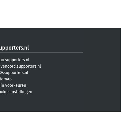
upporters.nl
ax.supporters.nl
eyenoord.supporters.nl
V.supporters.nl
itemap
ijn voorkeuren
ookie-instellingen