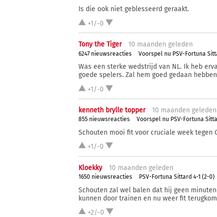
Is die ook niet geblesseerd geraakt.
+1/-0
Tony the Tiger
10 ma
anden
geleden
6247 nieuwsreacties
Voorspel nu PSV-Fortuna Sitt
Was een sterke wedstrijd van NL. Ik heb erv
goede spelers. Zal hem goed gedaan hebben
+1/-0
kenneth brylle topper
10 ma
anden
geleden
855 nieuwsreacties
Voorspel nu PSV-Fortuna Sitt
Schouten mooi fit voor cruciale week tegen
+1/-0
Kloekky
10 ma
anden
geleden
1650 nieuwsreacties
PSV-Fortuna Sittard 4-1 (2-0)
Schouten zal wel balen dat hij geen minuten 
kunnen door trainen en nu weer fit terugko
+2/-0