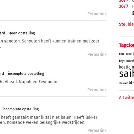
30/
7
30/
7
Permalink
Stel hie
ard
geen opstelling
an genoten. Schouten heeft kunnen trainen met zeer
Tagclo
.
Permalink
berg
bodo
feyenoord
kostic
sai
ard
incomplete opstelling
 Go Ahead, Napoli en Feyenoord
til
stewart
Permalink
A Twitte
incomplete opstelling
heeft gemaakt maar ik zal niet balen. Heeft lekker
men. Komende weken belangrijke wedstrijden.
Permalink