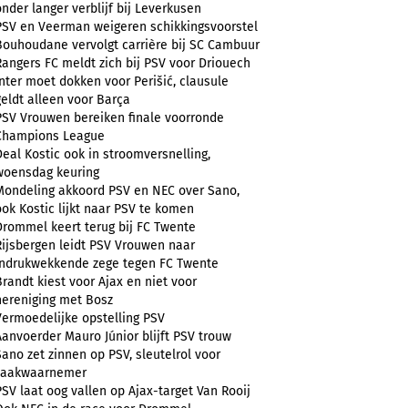
onder langer verblijf bij Leverkusen
PSV en Veerman weigeren schikkingsvoorstel
Bouhoudane vervolgt carrière bij SC Cambuur
Rangers FC meldt zich bij PSV voor Driouech
Inter moet dokken voor Perišić, clausule
geldt alleen voor Barça
PSV Vrouwen bereiken finale voorronde
Champions League
Deal Kostic ook in stroomversnelling,
woensdag keuring
Mondeling akkoord PSV en NEC over Sano,
ook Kostic lijkt naar PSV te komen
Drommel keert terug bij FC Twente
Rijsbergen leidt PSV Vrouwen naar
indrukwekkende zege tegen FC Twente
Brandt kiest voor Ajax en niet voor
hereniging met Bosz
Vermoedelijke opstelling PSV
Aanvoerder Mauro Júnior blijft PSV trouw
Sano zet zinnen op PSV, sleutelrol voor
zaakwaarnemer
PSV laat oog vallen op Ajax-target Van Rooij