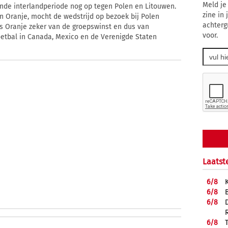
Meld je
ende interlandperiode nog op tegen Polen en Litouwen.
zine in
an Oranje, mocht de wedstrijd op bezoek bij Polen
achterg
 is Oranje zeker van de groepswinst en dus van
voor.
tbal in Canada, Mexico en de Verenigde Staten
Laatst
6/
8
6/
8
6/
8
6/
8