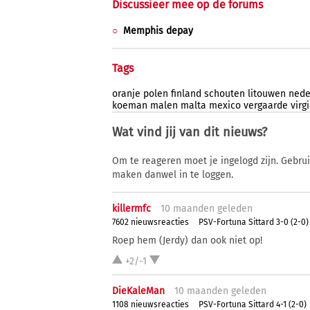
Discussieer mee op de forums
Memphis depay
Tags
oranje
polen
finland
schouten
litouwen
nede
koeman
malen
malta
mexico
vergaarde
virgi
Wat vind jij van dit nieuws?
Om te reageren moet je ingelogd zijn. Gebru
maken danwel in te loggen.
killermfc
10 ma
anden
geleden
7602 nieuwsreacties
PSV-Fortuna Sittard 3-0 (2-0)
Roep hem (Jerdy) dan ook niet op!
+2/-1
DieKaleMan
10 ma
anden
geleden
1108 nieuwsreacties
PSV-Fortuna Sittard 4-1 (2-0)