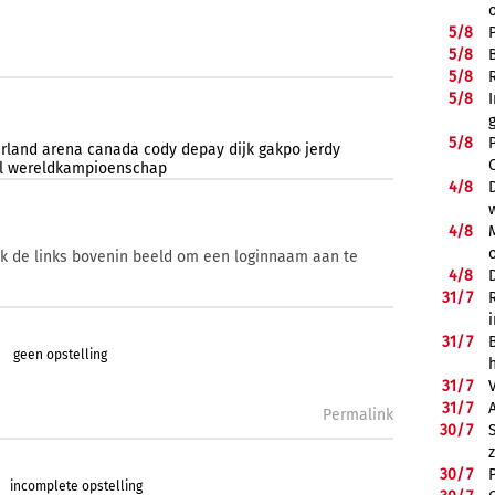
5/
8
5/
8
5/
8
5/
8
5/
8
rland
arena
canada
cody
depay
dijk
gakpo
jerdy
l
wereldkampioenschap
4/
8
4/
8
ik de links bovenin beeld om een loginnaam aan te
4/
8
31/
7
31/
7
geen opstelling
31/
7
31/
7
Permalink
30/
7
30/
7
incomplete opstelling