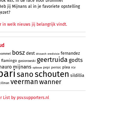
Ook NEC in de race voor Drommel
Heb jij Mijnans al in je favoriete opstelling
gezet?
r in welk nieuws jij belangrijk vindt.
ud
bosz
dest
fernandez
bommel
driouech
eredivisie
geertruida
godts
flamingo
gasiorowski
mijnans
mauro
plea
pepi
perisic
rcv
opbouw
bari
schouten
sano
sildillia
veerman
wanner
tillman
r List by psv.supporters.nl