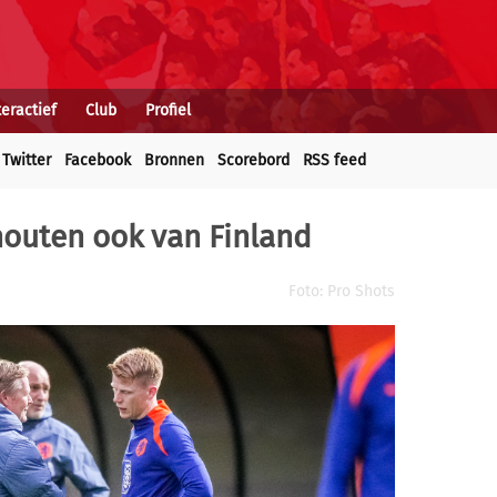
teractief
Club
Profiel
Twitter
Facebook
Bronnen
Scorebord
RSS feed
houten ook van Finland
Foto: Pro Shots