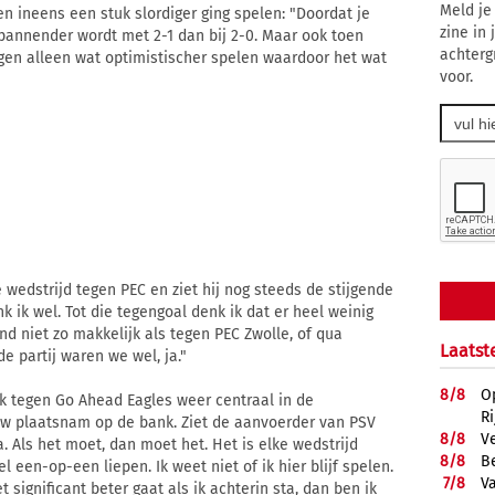
Meld je
en ineens een stuk slordiger ging spelen: "Doordat je
zine in
spannender wordt met 2-1 dan bij 2-0. Maar ook toen
achterg
gen alleen wat optimistischer spelen waardoor het wat
voor.
 wedstrijd tegen PEC en ziet hij nog steeds de stijgende
enk ik wel. Tot die tegengoal denk ik dat er heel weinig
nd niet zo makkelijk als tegen PEC Zwolle, of qua
Laatst
 partij waren we wel, ja."
8/
8
O
k tegen Go Ahead Eagles weer centraal in de
R
w plaatsnam op de bank. Ziet de aanvoerder van PSV
8/
8
V
a. Als het moet, dan moet het. Het is elke wedstrijd
8/
8
B
 een-op-een liepen. Ik weet niet of ik hier blijf spelen.
7/
8
Va
et significant beter gaat als ik achterin sta, dan ben ik