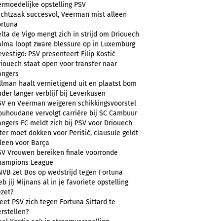
ermoedelijke opstelling PSV
uchtzaak succesvol, Veerman mist alleen
ortuna
lta de Vigo mengt zich in strijd om Driouech
alma loopt zware blessure op in Luxemburg
vestigd: PSV presenteert Filip Kostić
riouech staat open voor transfer naar
angers
llman haalt vernietigend uit en plaatst bom
der langer verblijf bij Leverkusen
SV en Veerman weigeren schikkingsvoorstel
ouhoudane vervolgt carrière bij SC Cambuur
angers FC meldt zich bij PSV voor Driouech
ter moet dokken voor Perišić, clausule geldt
lleen voor Barça
SV Vrouwen bereiken finale voorronde
hampions League
NVB zet Bos op wedstrijd tegen Fortuna
b jij Mijnans al in je favoriete opstelling
ezet?
et PSV zich tegen Fortuna Sittard te
rstellen?