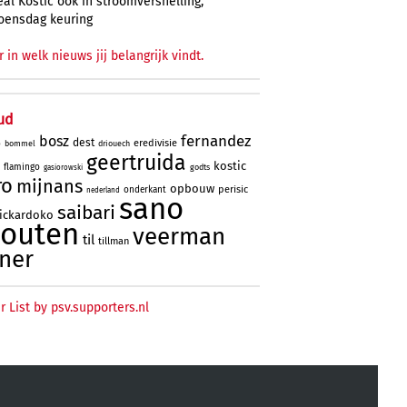
al Kostic ook in stroomversnelling,
oensdag keuring
r in welk nieuws jij belangrijk vindt.
ud
fernandez
bosz
dest
eredivisie
bommel
driouech
o
geertruida
kostic
flamingo
godts
gasiorowski
ro
mijnans
opbouw
perisic
onderkant
nederland
sano
saibari
rickardoko
houten
veerman
til
tillman
ner
r List by psv.supporters.nl