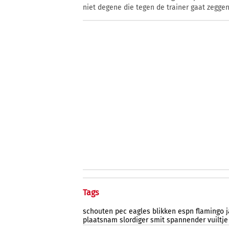
niet degene die tegen de trainer gaat zeggen
Tags
schouten
pec
eagles
blikken
espn
flamingo
plaatsnam
slordiger
smit
spannender
vuiltje