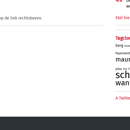
4/
8
De
w
Stel hie
op de link rechtsboven.
Tagclo
berg
bod
feyenoord
mau
plea
rcv
sc
wan
A Twitte