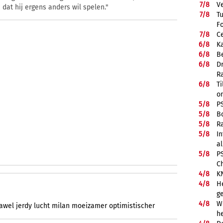
7/
8
V
 dat hij ergens anders wil spelen."
7/
8
T
F
7/
8
Ce
6/
8
K
6/
8
Be
6/
8
D
R
6/
8
Ti
on
5/
8
P
5/
8
B
5/
8
R
5/
8
In
a
5/
8
P
C
4/
8
K
4/
8
He
g
4/
8
We
jawel
jerdy
lucht
milan
moeizamer
optimistischer
he