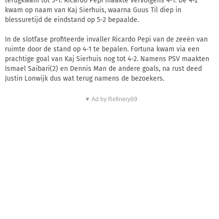
terugkwam tot 3-1. Ricardo Pepi maakte vervolgens 4-1. De 4-2
kwam op naam van Kaj Sierhuis, waarna Guus Til diep in
blessuretijd de eindstand op 5-2 bepaalde.
In de slotfase profiteerde invaller Ricardo Pepi van de zeeën van
ruimte door de stand op 4-1 te bepalen. Fortuna kwam via een
prachtige goal van Kaj Sierhuis nog tot 4-2. Namens PSV maakten
Ismael Saibari(2) en Dennis Man de andere goals, na rust deed
Justin Lonwijk dus wat terug namens de bezoekers.
▼ Ad by Refinery89