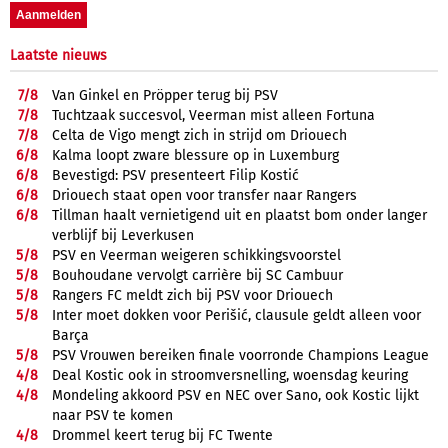
Laatste nieuws
7/
8
Van Ginkel en Pröpper terug bij PSV
7/
8
Tuchtzaak succesvol, Veerman mist alleen Fortuna
7/
8
Celta de Vigo mengt zich in strijd om Driouech
6/
8
Kalma loopt zware blessure op in Luxemburg
6/
8
Bevestigd: PSV presenteert Filip Kostić
6/
8
Driouech staat open voor transfer naar Rangers
6/
8
Tillman haalt vernietigend uit en plaatst bom onder langer
verblijf bij Leverkusen
5/
8
PSV en Veerman weigeren schikkingsvoorstel
5/
8
Bouhoudane vervolgt carrière bij SC Cambuur
5/
8
Rangers FC meldt zich bij PSV voor Driouech
5/
8
Inter moet dokken voor Perišić, clausule geldt alleen voor
Barça
5/
8
PSV Vrouwen bereiken finale voorronde Champions League
4/
8
Deal Kostic ook in stroomversnelling, woensdag keuring
4/
8
Mondeling akkoord PSV en NEC over Sano, ook Kostic lijkt
naar PSV te komen
4/
8
Drommel keert terug bij FC Twente