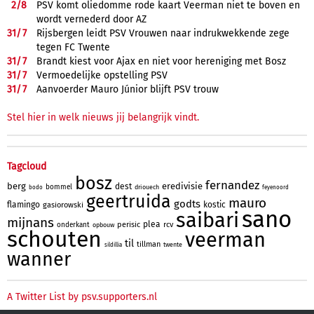
2/
8
PSV komt oliedomme rode kaart Veerman niet te boven en
wordt vernederd door AZ
31/
7
Rijsbergen leidt PSV Vrouwen naar indrukwekkende zege
tegen FC Twente
31/
7
Brandt kiest voor Ajax en niet voor hereniging met Bosz
31/
7
Vermoedelijke opstelling PSV
31/
7
Aanvoerder Mauro Júnior blijft PSV trouw
Stel hier in welk nieuws jij belangrijk vindt.
Tagcloud
bosz
fernandez
berg
eredivisie
dest
bommel
driouech
bodo
feyenoord
geertruida
mauro
godts
flamingo
kostic
gasiorowski
sano
saibari
mijnans
plea
perisic
rcv
onderkant
opbouw
schouten
veerman
til
tillman
twente
sildillia
wanner
A Twitter List by psv.supporters.nl