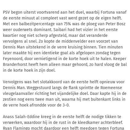
PSV begon uiterst voortvarend aan het duel, waarbij Fortuna vanaf
de eerste minuut al compleet vast werd gezet op de eigen helft.
Met een balbezitpercentage van 75% was de ploeg van Peter Bosz
weer ouderwets dominant. Saibari had het vizier in het eerste
kwartier nog niet scherp afgesteld, maar dat veranderde
vervolgens al snel. Zo kopte de middenvelder een voorzet van
Dennis Man uitstekend in de verre kruising binnen. Tien minuten
later maakte hij een identieke goal als afgelopen zondag tegen
Feyenoord, door vernietigend in de korte hoek uit te halen. Keeper
Branderhorst heeft hem alleen maar gehoord, zo hard vloog de bal
in de korte hoek in zijn doel.
Vervolgens was het slotakkoord van de eerste helft opnieuw voor
Dennis Man. Weggestuurd langs de flank sprintte de Roemeense
vleugelaanvaller richting het vijandelijke doel. Daar kapte hij in de
zestien nog eens twee man uit, waarna hij met buitenkant links in
de verre hoek afrondde voor de 3-0.
Anass Salah-Eddine kreeg in de eerste helft de nodige tikken te
verwerken, waardoor hij in de rust in de kleedkamer achterbleef.
Ryan Flamingo mocht daardoor een helft meedoen tegen Fortuna