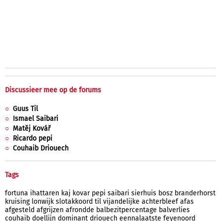
Discussieer mee op de forums
Guus Til
Ismael Saibari
Matěj Kovář
Ricardo pepi
Couhaib Driouech
Tags
fortuna
ihattaren
kaj
kovar
pepi
saibari
sierhuis
bosz
branderhorst
kruising
lonwijk
slotakkoord
til
vijandelijke
achterbleef
afas
afgesteld
afgrijzen
afrondde
balbezitpercentage
balverlies
couhaib
doellijn
dominant
driouech
eennalaatste
feyenoord