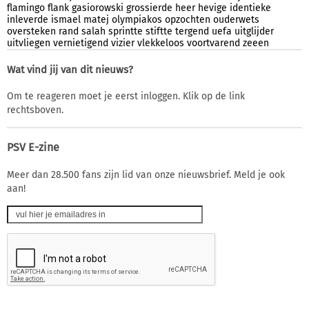
flamingo
flank
gasiorowski
grossierde
heer
hevige
identieke
inleverde
ismael
matej
olympiakos
opzochten
ouderwets
oversteken
rand
salah
sprintte
stiftte
tergend
uefa
uitglijder
uitvliegen
vernietigend
vizier
vlekkeloos
voortvarend
zeeen
Wat vind jij van dit nieuws?
Om te reageren moet je eerst inloggen. Klik op de link
rechtsboven.
PSV E-zine
Meer dan 28.500 fans zijn lid van onze nieuwsbrief. Meld je ook
aan!