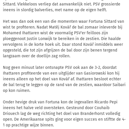
Sittard. Vlekkeloos verliep dat aanvankelijk niet. PSV grossierde
ineens in slordig balverlies, met name op de eigen helft.
Het was dan ook een van die momenten waar Fortuna Sittard van
wist te profiteren. Nadat Matěj Kovář de bal zomaar inleverde bij
Mohamed Ihattaren wist de voormalig PSV'er feilloos zijn
ploeggenoot Justin Lonwijk te bereiken in de zestien. Die haalde
vervolgens in de korte hoek uit. Daar stond Kovář inmiddels weer
opgesteld, die tot zijn afgrijzen de bal door zijn benen tergend
langzaam over de doellijn zag rollen.
Nog geen minuut later ontsnapte PSV ook aan de 3-2, doordat
Ihattaren profiteerde van een uitglijder van Gasiorowski kon hij
ineens alleen op het doel van Kovář af. Ihattaren besloot echter
de bal terug te leggen op de rand van de zestien, waardoor Saibari
op kon ruimen.
Onder hevige druk van Fortuna kon de ingevallen Ricardo Pepi
ineens het halve veld oversteken. Gesteund door Couhaib
Driouech lag de weg richting het doel van Branderhorst volledig
open. De Amerikaanse spits ging voor eigen succes en stiftte de 4-
1 op prachtige wijze binnen.