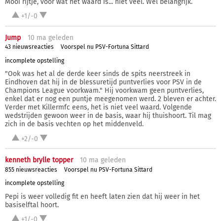
Mooi rijtje, voor wat het waard is... niet veel. Wel belangrijk.
+1/-0
Jump
10 ma
geleden
43 nieuwsreacties
Voorspel nu PSV-Fortuna Sittard
incomplete opstelling
"Ook was het al de derde keer sinds de spits neerstreek in
Eindhoven dat hij in de blessuretijd puntverlies voor PSV in de
Champions League voorkwam." Hij voorkwam geen puntverlies,
enkel dat er nog een puntje meegenomen werd. 2 bleven er achter.
Verder met Killermfc eens, het is niet veel waard. Volgende
wedstrijden gewoon weer in de basis, waar hij thuishoort. Til mag
zich in de basis vechten op het middenveld.
+2/-0
kenneth brylle topper
10 ma
geleden
855 nieuwsreacties
Voorspel nu PSV-Fortuna Sittard
incomplete opstelling
Pepi is weer volledig fit en heeft laten zien dat hij weer in het
basiselftal hoort.
+1/-0