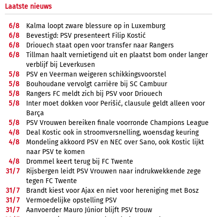
Laatste nieuws
6/
8
Kalma loopt zware blessure op in Luxemburg
6/
8
Bevestigd: PSV presenteert Filip Kostić
6/
8
Driouech staat open voor transfer naar Rangers
6/
8
Tillman haalt vernietigend uit en plaatst bom onder langer
verblijf bij Leverkusen
5/
8
PSV en Veerman weigeren schikkingsvoorstel
5/
8
Bouhoudane vervolgt carrière bij SC Cambuur
5/
8
Rangers FC meldt zich bij PSV voor Driouech
5/
8
Inter moet dokken voor Perišić, clausule geldt alleen voor
Barça
5/
8
PSV Vrouwen bereiken finale voorronde Champions League
4/
8
Deal Kostic ook in stroomversnelling, woensdag keuring
4/
8
Mondeling akkoord PSV en NEC over Sano, ook Kostic lijkt
naar PSV te komen
4/
8
Drommel keert terug bij FC Twente
31/
7
Rijsbergen leidt PSV Vrouwen naar indrukwekkende zege
tegen FC Twente
31/
7
Brandt kiest voor Ajax en niet voor hereniging met Bosz
31/
7
Vermoedelijke opstelling PSV
31/
7
Aanvoerder Mauro Júnior blijft PSV trouw