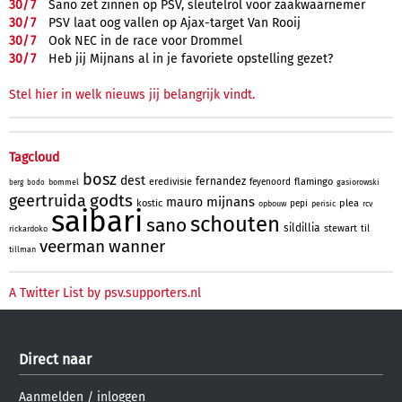
30/
7
Sano zet zinnen op PSV, sleutelrol voor zaakwaarnemer
30/
7
PSV laat oog vallen op Ajax-target Van Rooij
30/
7
Ook NEC in de race voor Drommel
30/
7
Heb jij Mijnans al in je favoriete opstelling gezet?
Stel hier in welk nieuws jij belangrijk vindt.
Tagcloud
bosz
dest
fernandez
eredivisie
flamingo
feyenoord
bommel
gasiorowski
berg
bodo
godts
geertruida
mijnans
mauro
kostic
plea
pepi
opbouw
perisic
rcv
saibari
schouten
sano
sildillia
stewart
til
rickardoko
veerman
wanner
tillman
A Twitter List by psv.supporters.nl
Direct naar
Aanmelden
/
inloggen