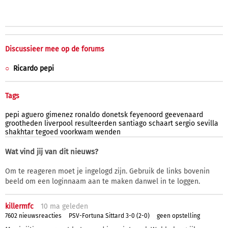
Discussieer mee op de forums
Ricardo pepi
Tags
pepi
aguero
gimenez
ronaldo
donetsk
feyenoord
geevenaard
grootheden
liverpool
resulteerden
santiago
schaart
sergio
sevilla
shakhtar
tegoed
voorkwam
wenden
Wat vind jij van dit nieuws?
Om te reageren moet je ingelogd zijn. Gebruik de links bovenin
beeld om een loginnaam aan te maken danwel in te loggen.
killermfc
10 ma
geleden
7602 nieuwsreacties
PSV-Fortuna Sittard 3-0 (2-0)
geen opstelling