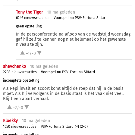
Tony the Tiger
10 ma
geleden
6246 nieuwsreacties
Voorspel nu PSV-Fortuna Sittard
geen opstelling
In de persconferentie na afloop van de wedstrijd woensdag
gaf hij zelf te kennen nog niet helemaal op het gewenste
niveau te zijn.
+1/-0
shevchenko
10 ma
geleden
2298 nieuwsreacties
Voorspel nu PSV-Fortuna Sittard
incomplete opstelling
Als Pepi invalt en scoort komt altijd de roep dat hij in de basis
moet. Als hij vervolgens in de basis staat is het vaak niet veel.
Blijft een apart verhaal.
+2/-0
Kloekky
10 ma
geleden
1650 nieuwsreacties
PSV-Fortuna Sittard 4-1 (2-0)
incomplete opstelling