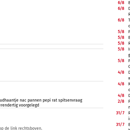
6/
8
6/
8
6/
8
5/
8
5/
8
5/
8
5/
8
5/
8
4/
8
4/
8
4/
8
udhaantje
nac
pannen
pepi
rat
spitsenvraag
2/
8
erendertig
voorgelegd
31/
7
31/
7
op de link rechtsboven.