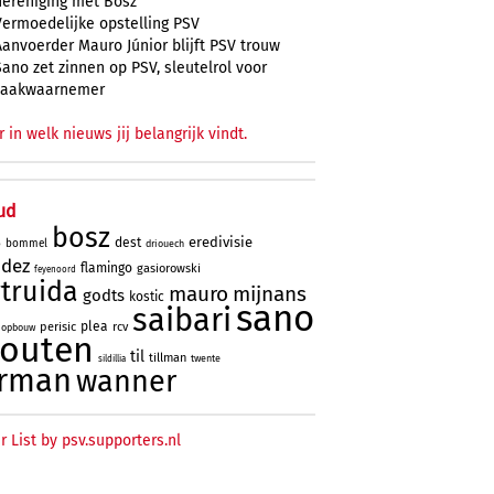
hereniging met Bosz
Vermoedelijke opstelling PSV
Aanvoerder Mauro Júnior blijft PSV trouw
Sano zet zinnen op PSV, sleutelrol voor
zaakwaarnemer
r in welk nieuws jij belangrijk vindt.
ud
bosz
eredivisie
dest
bommel
driouech
o
ndez
flamingo
gasiorowski
feyenoord
truida
mauro
mijnans
godts
kostic
sano
saibari
plea
perisic
rcv
opbouw
houten
til
tillman
twente
sildillia
rman
wanner
r List by psv.supporters.nl