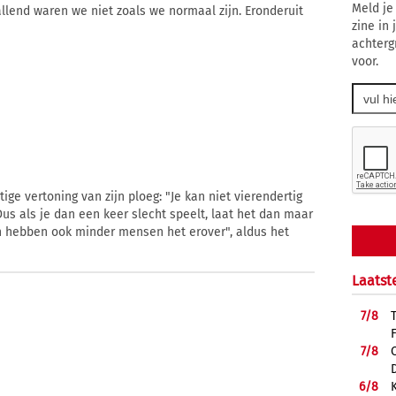
Meld je
llend waren we niet zoals we normaal zijn. Eronderuit
zine in
achterg
voor.
ige vertoning van zijn ploeg: "Je kan niet vierendertig
us als je dan een keer slecht speelt, laat het dan maar
Dan hebben ook minder mensen het erover", aldus het
Laatst
7/
8
7/
8
6/
8