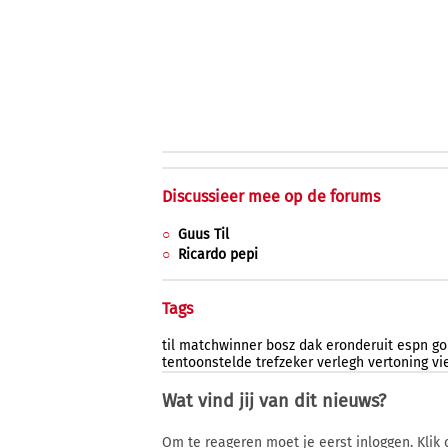
Discussieer mee op de forums
Guus Til
Ricardo pepi
Tags
til
matchwinner
bosz
dak
eronderuit
espn
go
tentoonstelde
trefzeker
verlegh
vertoning
vi
Wat vind jij van dit nieuws?
Om te reageren moet je eerst inloggen. Klik 