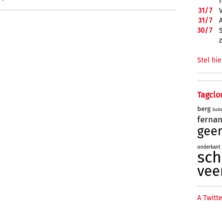
31/
7
31/
7
30/
7
Stel hie
Tagclo
berg
bod
ferna
geer
onderkant
sc
vee
A Twitte