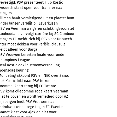
Bevestigd: PSV presenteert Filip Kostić
Driouech staat open voor transfer naar
Rangers
Tillman haalt vernietigend uit en plaatst bom
onder langer verblijf bij Leverkusen
PSV en Veerman weigeren schikkingsvoorstel
Bouhoudane vervolgt carrière bij SC Cambuur
Rangers FC meldt zich bij PSV voor Driouech
Inter moet dokken voor Perišić, clausule
geldt alleen voor Barça
PSV Vrouwen bereiken finale voorronde
Champions League
Deal Kostic ook in stroomversnelling,
woensdag keuring
Mondeling akkoord PSV en NEC over Sano,
ook Kostic lijkt naar PSV te komen
Drommel keert terug bij FC Twente
PSV komt oliedomme rode kaart Veerman
niet te boven en wordt vernederd door AZ
Rijsbergen leidt PSV Vrouwen naar
indrukwekkende zege tegen FC Twente
Brandt kiest voor Ajax en niet voor