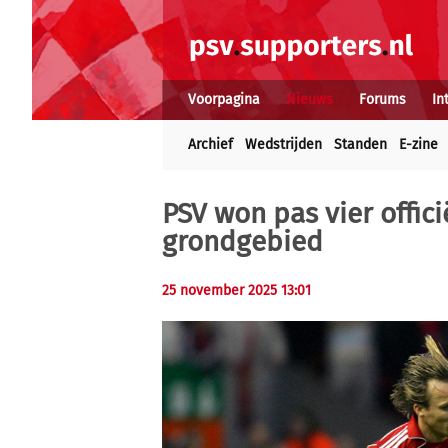
Voorpagina
Nieuws
Forums
In
Archief
Wedstrijden
Standen
E-zine
PSV won pas vier offic
grondgebied
25 november 2025 13:01