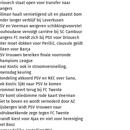
riouech staat open voor transfer naar
angers
illman haalt vernietigend uit en plaatst bom
nder langer verblijf bij Leverkusen
SV en Veerman weigeren schikkingsvoorstel
ouhoudane vervolgt carrière bij SC Cambuur
angers FC meldt zich bij PSV voor Driouech
nter moet dokken voor Perišić, clausule geldt
lleen voor Barça
SV Vrouwen bereiken finale voorronde
hampions League
eal Kostic ook in stroomversnelling,
oensdag keuring
ondeling akkoord PSV en NEC over Sano,
ok Kostic lijkt naar PSV te komen
rommel keert terug bij FC Twente
SV komt oliedomme rode kaart Veerman
iet te boven en wordt vernederd door AZ
ijsbergen leidt PSV Vrouwen naar
ndrukwekkende zege tegen FC Twente
randt kiest voor Ajax en niet voor hereniging
et Bosz