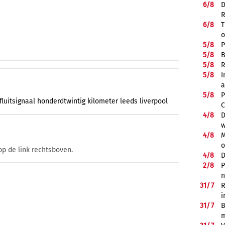
6/
8
D
R
6/
8
T
o
5/
8
P
5/
8
B
5/
8
R
5/
8
I
a
5/
8
P
fluitsignaal
honderdtwintig
kilometer
leeds
liverpool
C
4/
8
D
w
4/
8
M
o
op de link rechtsboven.
4/
8
D
2/
8
P
n
31/
7
R
i
31/
7
B
m