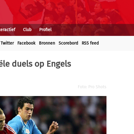
teractief
Club
Profiel
Twitter
Facebook
Bronnen
Scorebord
RSS feed
iële duels op Engels
Foto: Pro Shots