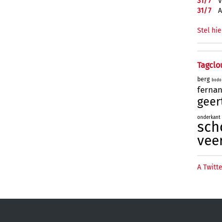
31/
7
V
31/
7
A
Stel hie
Tagclo
berg
bodo
ferna
geer
onderkant
sch
vee
A Twitte