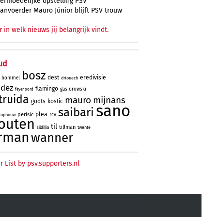
ermoedelijke opstelling PSV
anvoerder Mauro Júnior blijft PSV trouw
r in welk nieuws jij belangrijk vindt.
ud
bosz
dest
eredivisie
bommel
driouech
ndez
flamingo
gasiorowski
feyenoord
truida
mauro
mijnans
godts
kostic
sano
saibari
plea
perisic
rcv
opbouw
outen
til
tillman
twente
sildillia
rman
wanner
r List by psv.supporters.nl