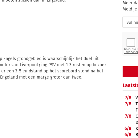
n moeten slikken dan in Engeland.
Meer da
Meld je
 Engels grondgebied is waarschijnlijk het duel uit
ometer van Liverpool ging PSV met 1-3 rusten op bezoek
a er een 3-5 eindstand op het scorebord stond na het
in Engeland met een marge groter dan twee.
Laatst
7/
8
V
7/
8
T
F
7/
8
C
D
6/
8
K
6/
8
B