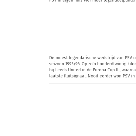
PSV in eigen huis vier meer tegendoelpunte
De meest legendarische wedstrijd van PSV op
seizoen 1995/96. Op zo'n honderdtwintig kil
bij Leeds United in de Europa Cup III, waarn
laatste fluitsignaal. Nooit eerder won PSV 