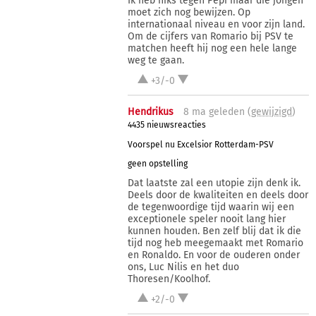
Ik heb niks tegen Pepi maar die jongen
moet zich nog bewijzen. Op
internationaal niveau en voor zijn land.
Om de cijfers van Romario bij PSV te
matchen heeft hij nog een hele lange
weg te gaan.
+3/-0
Hendrikus
8 ma
geleden (
gewijzigd
)
4435 nieuwsreacties
Voorspel nu Excelsior Rotterdam-PSV
geen opstelling
Dat laatste zal een utopie zijn denk ik.
Deels door de kwaliteiten en deels door
de tegenwoordige tijd waarin wij een
exceptionele speler nooit lang hier
kunnen houden. Ben zelf blij dat ik die
tijd nog heb meegemaakt met Romario
en Ronaldo. En voor de ouderen onder
ons, Luc Nilis en het duo
Thoresen/Koolhof.
+2/-0