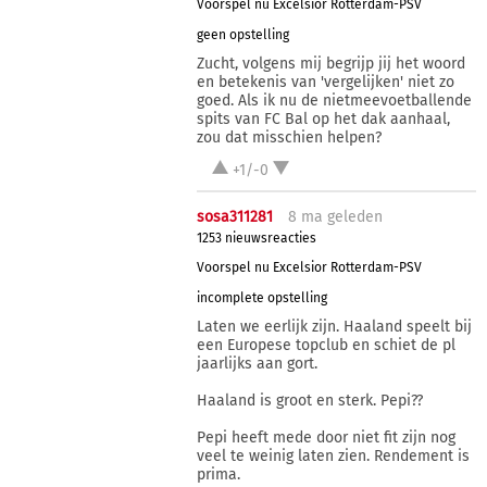
Voorspel nu Excelsior Rotterdam-PSV
geen opstelling
Zucht, volgens mij begrijp jij het woord
en betekenis van 'vergelijken' niet zo
goed. Als ik nu de nietmeevoetballende
spits van FC Bal op het dak aanhaal,
zou dat misschien helpen?
+1/-0
sosa311281
8 ma
geleden
1253 nieuwsreacties
Voorspel nu Excelsior Rotterdam-PSV
incomplete opstelling
Laten we eerlijk zijn. Haaland speelt bij
een Europese topclub en schiet de pl
jaarlijks aan gort.
Haaland is groot en sterk. Pepi??
Pepi heeft mede door niet fit zijn nog
veel te weinig laten zien. Rendement is
prima.