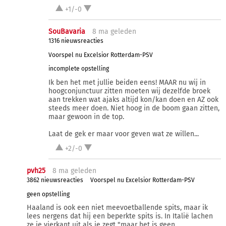
+1/-0
SouBavaria
8 ma
geleden
1316 nieuwsreacties
Voorspel nu Excelsior Rotterdam-PSV
incomplete opstelling
Ik ben het met jullie beiden eens! MAAR nu wij in
hoogconjunctuur zitten moeten wij dezelfde broek
aan trekken wat ajaks altijd kon/kan doen en AZ ook
steeds meer doen. Niet hoog in de boom gaan zitten,
maar gewoon in de top.
Laat de gek er maar voor geven wat ze willen...
+2/-0
pvh25
8 ma
geleden
3862 nieuwsreacties
Voorspel nu Excelsior Rotterdam-PSV
geen opstelling
Haaland is ook een niet meevoetballende spits, maar ik
lees nergens dat hij een beperkte spits is. In Italië lachen
ze je vierkant uit als je zegt "maar het is geen