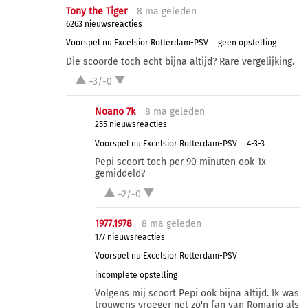
Tony the Tiger
8 ma
geleden
6263 nieuwsreacties
Voorspel nu Excelsior Rotterdam-PSV
geen opstelling
Die scoorde toch echt bijna altijd? Rare vergelijking.
+3/-0
Noano 7k
8 ma
geleden
255 nieuwsreacties
Voorspel nu Excelsior Rotterdam-PSV
4-3-3
Pepi scoort toch per 90 minuten ook 1x
gemiddeld?
+2/-0
1977.1978
8 ma
geleden
177 nieuwsreacties
Voorspel nu Excelsior Rotterdam-PSV
incomplete opstelling
Volgens mij scoort Pepi ook bijna altijd. Ik was
trouwens vroeger net zo'n fan van Romario als