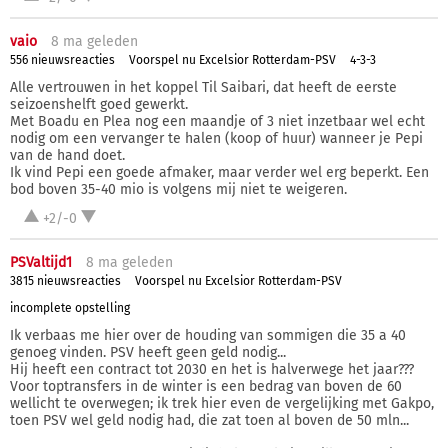
vaio
8 ma
geleden
556 nieuwsreacties
Voorspel nu Excelsior Rotterdam-PSV
4-3-3
Alle vertrouwen in het koppel Til Saibari, dat heeft de eerste
seizoenshelft goed gewerkt.
Met Boadu en Plea nog een maandje of 3 niet inzetbaar wel echt
nodig om een vervanger te halen (koop of huur) wanneer je Pepi
van de hand doet.
Ik vind Pepi een goede afmaker, maar verder wel erg beperkt. Een
bod boven 35-40 mio is volgens mij niet te weigeren.
+2/-0
PSValtijd1
8 ma
geleden
3815 nieuwsreacties
Voorspel nu Excelsior Rotterdam-PSV
incomplete opstelling
Ik verbaas me hier over de houding van sommigen die 35 a 40
genoeg vinden. PSV heeft geen geld nodig...
Hij heeft een contract tot 2030 en het is halverwege het jaar???
Voor toptransfers in de winter is een bedrag van boven de 60
wellicht te overwegen; ik trek hier even de vergelijking met Gakpo,
toen PSV wel geld nodig had, die zat toen al boven de 50 mln...