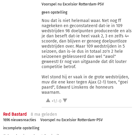
Voorspel nu Excelsior Rotterdam-PSV
geen opstelling
Nou dat is niet helemaal waar. Net nog ff
nagekeken en geconstateerd dat-ie in 109
wedstrijden 98 doelpunten produceerde en als
je dan beseft dat-ie heel vaak 2, 3 en zelfs 4×
scoorde, dan blijven er genoeg doelpuntloze
wedstrijden over. Maar 109 wedstrijden in 5
seizoen, dan is-ie dus in totaal zo'n 2 hele
seizoenen geblesseerd dan wel "awol"
geweest! Er nog van uitgaande dat dit louter
competitie betrof.
Wel stond hij er vaak in de grote wedstrijden,
muv die ene keer tegen Ajax (2-1) toen, "goei
paard", Edward Linskens de honneurs
waarnam.
+1/-0
Red Bastard
8 ma
geleden
1696 nieuwsreacties
Voorspel nu Excelsior Rotterdam-PSV
incomplete opstelling