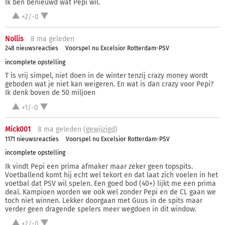
Ik ben benieuwd wat Pepi wil.
+2/-0
Nollis
8 ma
geleden
248 nieuwsreacties
Voorspel nu Excelsior Rotterdam-PSV
incomplete opstelling
T is vrij simpel, niet doen in de winter tenzij crazy money wordt
geboden wat je niet kan weigeren. En wat is dan crazy voor Pepi?
Ik denk boven de 50 miljoen
+1/-0
Mick001
8 ma
geleden (
gewijzigd
)
1171 nieuwsreacties
Voorspel nu Excelsior Rotterdam-PSV
incomplete opstelling
Ik vindt Pepi een prima afmaker maar zeker geen topspits.
Voetballend komt hij echt wel tekort en dat laat zich voelen in het
voetbal dat PSV wil spelen. Een goed bod (40+) lijkt me een prima
deal. Kampioen worden we ook wel zonder Pepi en de CL gaan we
toch niet winnen. Lekker doorgaan met Guus in de spits maar
verder geen dragende spelers meer wegdoen in dit window.
+2/-0