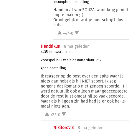
incomplete opstelling
Handen af van SOUZA, want krijg je met
mij te maken ;-)
Groot gelijk in wat je hier schrijft dus
haha
+4/-0
Hendrikus
8 ma
geleden
4435 nieuwsreacties
Voorspel nu Excelsior Rotterdam-PSV
geen opstelling
Ik reageer op de post over een spits waar je
niets aan hebt als hij NIET scoort. Ik zeg
nergens dat Romario niet genoeg scoorde. Hij
werd natuurlijk ook alleen maar geaccepteerd
door de rest juist omdat hij zo vaak scoorde.
Maar als hij geen zin had had je er ook he-le-
maal niets aan.
+2/-0
Nikiforov 3
8 ma
geleden