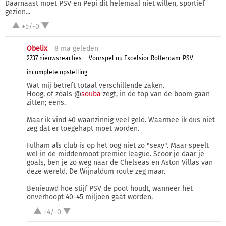
Daarnaast moet PSV en Pepi dit helemaal niet willen, sportief
gezien...
+5/-0
Obelix
8 ma
geleden
2737 nieuwsreacties
Voorspel nu Excelsior Rotterdam-PSV
incomplete opstelling
Wat mij betreft totaal verschillende zaken.
Hoog, of zoals @
souba
zegt, in de top van de boom gaan
zitten; eens.
Maar ik vind 40 waanzinnig veel geld. Waarmee ik dus niet
zeg dat er toegehapt moet worden.
Fulham als club is op het oog niet zo "sexy". Maar speelt
wel in de middenmoot premier league. Scoor je daar je
goals, ben je zo weg naar de Chelseas en Aston Villas van
deze wereld. De Wijnaldum route zeg maar.
Benieuwd hoe stijf PSV de poot houdt, wanneer het
onverhoopt 40-45 miljoen gaat worden.
+4/-0