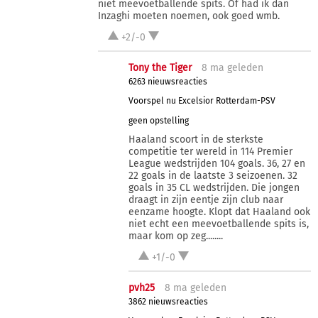
niet meevoetballende spits. Of had ik dan
Inzaghi moeten noemen, ook goed wmb.
+2/-0
Tony the Tiger
8 ma
geleden
6263 nieuwsreacties
Voorspel nu Excelsior Rotterdam-PSV
geen opstelling
Haaland scoort in de sterkste
competitie ter wereld in 114 Premier
League wedstrijden 104 goals. 36, 27 en
22 goals in de laatste 3 seizoenen. 32
goals in 35 CL wedstrijden. Die jongen
draagt in zijn eentje zijn club naar
eenzame hoogte. Klopt dat Haaland ook
niet echt een meevoetballende spits is,
maar kom op zeg........
+1/-0
pvh25
8 ma
geleden
3862 nieuwsreacties