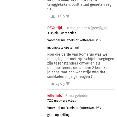
Meteen maar weer eens even
teruggekeken, blijft altijd genieten zeg
:-)
+3/-0
PSValtijd1
8 ma
geleden (
gewijzigd
)
3815 nieuwsreacties
Voorspel nu Excelsior Rotterdam-PSV
incomplete opstelling
Nou die derde van Romaruo was wel
uniek, hij liet met zijn schijnbewegingen
zijn tegenstanders omvallen als
dominostenen, die andere 2 ben ik met
je eens; wat een wedstrijd was dat...
smikkelen in je geheugen ?
+3/-0
killermfc
8 ma
geleden
7625 nieuwsreacties
Voorspel nu Excelsior Rotterdam-PSV
geen opstelling