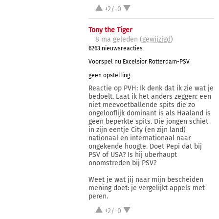
+2/-0
Tony the Tiger
8 ma
geleden (
gewijzigd
)
6263 nieuwsreacties
Voorspel nu Excelsior Rotterdam-PSV
geen opstelling
Reactie op PVH: Ik denk dat ik zie wat je
bedoelt. Laat ik het anders zeggen: een
niet meevoetballende spits die zo
ongelooflijk dominant is als Haaland is
geen beperkte spits. Die jongen schiet
in zijn eentje City (en zijn land)
nationaal en internationaal naar
ongekende hoogte. Doet Pepi dat bij
PSV of USA? Is hij uberhaupt
onomstreden bij PSV?
Weet je wat jij naar mijn bescheiden
mening doet: je vergelijkt appels met
peren.
+2/-0