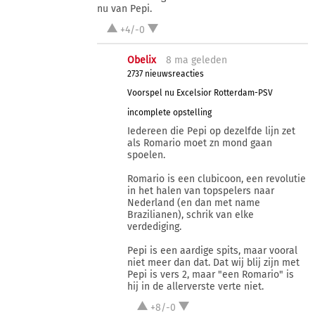
nu van Pepi.
+4/-0
Obelix
8 ma
geleden
2737 nieuwsreacties
Voorspel nu Excelsior Rotterdam-PSV
incomplete opstelling
Iedereen die Pepi op dezelfde lijn zet
als Romario moet zn mond gaan
spoelen.
Romario is een clubicoon, een revolutie
in het halen van topspelers naar
Nederland (en dan met name
Brazilianen), schrik van elke
verdediging.
Pepi is een aardige spits, maar vooral
niet meer dan dat. Dat wij blij zijn met
Pepi is vers 2, maar "een Romario" is
hij in de allerverste verte niet.
+8/-0