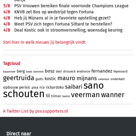
5/
8
PSV Vrouwen bereiken finale voorronde Champions League
4/
8
KNVB zet Bos op wedstrijd tegen Fortuna
4/
8
Heb jij Mijnans al in je favoriete opstelling gezet?
4/
8
Weet PSV zich tegen Fortuna Sittard te herstellen?
4/
8
Deal Kostic ook in stroomversnelling, woensdag keuring
Stel hier in welk nieuws jij belangrijk vindt.
Tagcloud
bosz
fernandez
berg
dest
driouech
eredivisie
feyenoord
bodo
bommel
basarnhem
geertruida
mauro
mijnans
kostic
godts
onderkant
nederland
sano
saibari
opbouw
rcv
perisic
rickardoko
plea
schouten
veerman
wanner
til
tillman
twente
A Twitter List by psv.supporters.nl
Direct naar