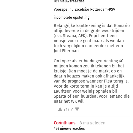
181 nieuwsreacties
Voorspel nu Excelsior Rotterdam-PSV
incomplete opstelling
Belangrijke kanttekening is dat Romario
altijd leverde in de grote wedstrijden
(o.a. Steaua, AEK). Pepi heeft een
neusje voor de goal maar als we dan
toch vergelijken dan eerder met een
Juul Ellerman.
On topic: als er biedingen richting 40
miljoen komen zou ik tekenen bij het
kruisje. Dan moet je de markt op en
daarin keuzes maken ook afhankelijk
van de prognose wanneer Plea terug is.
Voor de korte termijn kan je altijd
Lauritsen voor weinig ophalen bij
Sparta of een huurdeal voor iemand die
naar het WK wil.
+2/-0
Corinthians
8 ma
geleden
494 nieuwsreacties