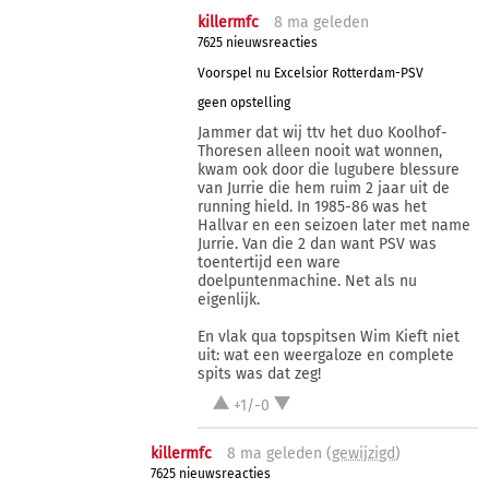
killermfc
8 ma
geleden
7625 nieuwsreacties
Voorspel nu Excelsior Rotterdam-PSV
geen opstelling
Jammer dat wij ttv het duo Koolhof-
Thoresen alleen nooit wat wonnen,
kwam ook door die lugubere blessure
van Jurrie die hem ruim 2 jaar uit de
running hield. In 1985-86 was het
Hallvar en een seizoen later met name
Jurrie. Van die 2 dan want PSV was
toentertijd een ware
doelpuntenmachine. Net als nu
eigenlijk.
En vlak qua topspitsen Wim Kieft niet
uit: wat een weergaloze en complete
spits was dat zeg!
+1/-0
killermfc
8 ma
geleden (
gewijzigd
)
7625 nieuwsreacties