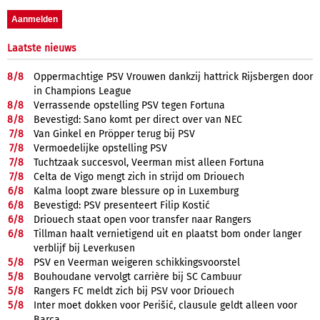
Laatste nieuws
8/
8
Oppermachtige PSV Vrouwen dankzij hattrick Rijsbergen door
in Champions League
8/
8
Verrassende opstelling PSV tegen Fortuna
8/
8
Bevestigd: Sano komt per direct over van NEC
7/
8
Van Ginkel en Pröpper terug bij PSV
7/
8
Vermoedelijke opstelling PSV
7/
8
Tuchtzaak succesvol, Veerman mist alleen Fortuna
7/
8
Celta de Vigo mengt zich in strijd om Driouech
6/
8
Kalma loopt zware blessure op in Luxemburg
6/
8
Bevestigd: PSV presenteert Filip Kostić
6/
8
Driouech staat open voor transfer naar Rangers
6/
8
Tillman haalt vernietigend uit en plaatst bom onder langer
verblijf bij Leverkusen
5/
8
PSV en Veerman weigeren schikkingsvoorstel
5/
8
Bouhoudane vervolgt carrière bij SC Cambuur
5/
8
Rangers FC meldt zich bij PSV voor Driouech
5/
8
Inter moet dokken voor Perišić, clausule geldt alleen voor
Barça