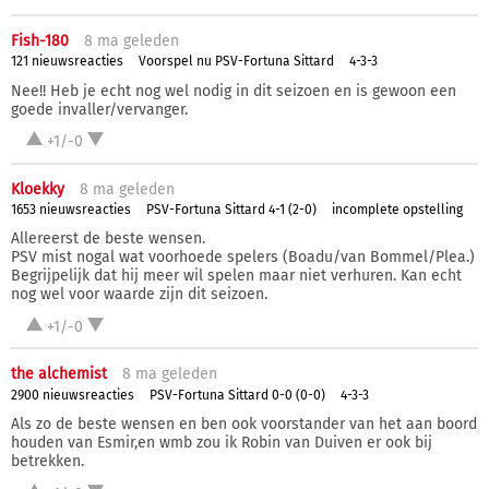
Fish-180
8 ma
geleden
121 nieuwsreacties
Voorspel nu PSV-Fortuna Sittard
4-3-3
Nee!! Heb je echt nog wel nodig in dit seizoen en is gewoon een
goede invaller/vervanger.
+1/-0
Kloekky
8 ma
geleden
1653 nieuwsreacties
PSV-Fortuna Sittard 4-1 (2-0)
incomplete opstelling
Allereerst de beste wensen.
PSV mist nogal wat voorhoede spelers (Boadu/van Bommel/Plea.)
Begrijpelijk dat hij meer wil spelen maar niet verhuren. Kan echt
nog wel voor waarde zijn dit seizoen.
+1/-0
the alchemist
8 ma
geleden
2900 nieuwsreacties
PSV-Fortuna Sittard 0-0 (0-0)
4-3-3
Als zo de beste wensen en ben ook voorstander van het aan boord
houden van Esmir,en wmb zou ik Robin van Duiven er ook bij
betrekken.