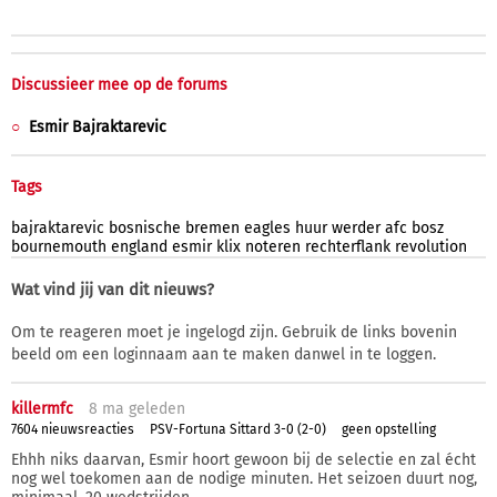
Discussieer mee op de forums
Esmir Bajraktarevic
Tags
bajraktarevic
bosnische
bremen
eagles
huur
werder
afc
bosz
bournemouth
england
esmir
klix
noteren
rechterflank
revolution
Wat vind jij van dit nieuws?
Om te reageren moet je ingelogd zijn. Gebruik de links bovenin
beeld om een loginnaam aan te maken danwel in te loggen.
killermfc
8 ma
geleden
7604 nieuwsreacties
PSV-Fortuna Sittard 3-0 (2-0)
geen opstelling
Ehhh niks daarvan, Esmir hoort gewoon bij de selectie en zal écht
nog wel toekomen aan de nodige minuten. Het seizoen duurt nog,