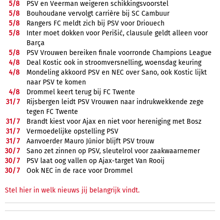
5/
8
PSV en Veerman weigeren schikkingsvoorstel
5/
8
Bouhoudane vervolgt carrière bij SC Cambuur
5/
8
Rangers FC meldt zich bij PSV voor Driouech
5/
8
Inter moet dokken voor Perišić, clausule geldt alleen voor
Barça
5/
8
PSV Vrouwen bereiken finale voorronde Champions League
4/
8
Deal Kostic ook in stroomversnelling, woensdag keuring
4/
8
Mondeling akkoord PSV en NEC over Sano, ook Kostic lijkt
naar PSV te komen
4/
8
Drommel keert terug bij FC Twente
31/
7
Rijsbergen leidt PSV Vrouwen naar indrukwekkende zege
tegen FC Twente
31/
7
Brandt kiest voor Ajax en niet voor hereniging met Bosz
31/
7
Vermoedelijke opstelling PSV
31/
7
Aanvoerder Mauro Júnior blijft PSV trouw
30/
7
Sano zet zinnen op PSV, sleutelrol voor zaakwaarnemer
30/
7
PSV laat oog vallen op Ajax-target Van Rooij
30/
7
Ook NEC in de race voor Drommel
Stel hier in welk nieuws jij belangrijk vindt.