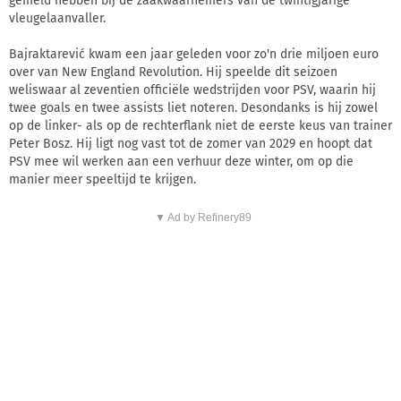
gemeld hebben bij de zaakwaarnemers van de twintigjarige
vleugelaanvaller.
Bajraktarević kwam een jaar geleden voor zo'n drie miljoen euro
over van New England Revolution. Hij speelde dit seizoen
weliswaar al zeventien officiële wedstrijden voor PSV, waarin hij
twee goals en twee assists liet noteren. Desondanks is hij zowel
op de linker- als op de rechterflank niet de eerste keus van trainer
Peter Bosz. Hij ligt nog vast tot de zomer van 2029 en hoopt dat
PSV mee wil werken aan een verhuur deze winter, om op die
manier meer speeltijd te krijgen.
▼ Ad by Refinery89