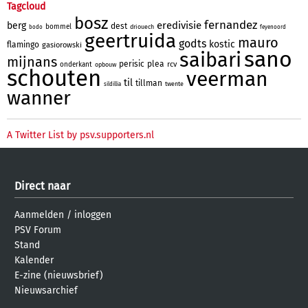
Tagcloud
bosz
fernandez
eredivisie
berg
dest
bommel
driouech
bodo
feyenoord
geertruida
mauro
godts
kostic
flamingo
gasiorowski
sano
saibari
mijnans
perisic
plea
rcv
onderkant
opbouw
schouten
veerman
til
tillman
twente
sildillia
wanner
A Twitter List by psv.supporters.nl
Direct naar
Aanmelden
/
inloggen
PSV Forum
Stand
Kalender
E-zine (nieuwsbrief)
Nieuwsarchief