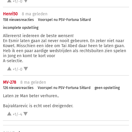
+1/-0
Henri50
8 ma
geleden
158 nieuwsreacties
Voorspel nu PSV-Fortuna Sittard
incomplete opstelling
Allereerst iedereen de beste wensen!
En Esmir laten gaan zal never nooit gebeuren. En zeker niet naar
Kowet. Misschien een idee om Tai Abed daar heen te laten gaan.
Heb ik een paar aardige wedstrijden als rechtsbuiten zien spelen
in Jong en komt te kort voor
A-selectie.
+1/-0
MV-278
8 ma
geleden
126 nieuwsreacties
Voorspel nu PSV-Fortuna Sittard
geen opstelling
Laten ze Man beter verhuren..
Bajraktarevic is echt veel dreigender.
+1/-4