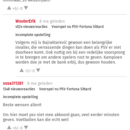
minimaal, 20 wedstrijden.
+6/-0
WouterErik
8 ma
geleden
4524 nieuwsreacties
Voorspel nu PSV-Fortuna Sittard
incomplete opstelling
Volgens mij is Bajraktarević gewoon een belangrijke
invaller, die verrassende dingen kan doen als PSV er niet
doorheen komt. Ook nuttig om bij een redelijke voorsprong
in te brengen om andere spelers rust te geven. Kampioen
worden doe je met de bank erbij, dus gewoon houden.
+3/-0
sosa311281
8 ma
geleden
1248 nieuwsreacties
Voorspel nu PSV-Fortuna Sittard
incomplete opstelling
Beste wensen allen!!
On: hier moet psv niet mee akkoord gaan, veel eerder minuten
geven. Voetballen kan die echt wel!
+6/-0