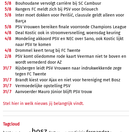
5/
8
Bouhoudane vervolgt carrière bij SC Cambuur
5/
8
Rangers FC meldt zich bij PSV voor Driouech
5/
8
Inter moet dokken voor Perišić, clausule geldt alleen voor
Barça
5/
8
PSV Vrouwen bereiken finale voorronde Champions League
4/
8
Deal Kostic ook in stroomversnelling, woensdag keuring
4/
8
Mondeling akkoord PSV en NEC over Sano, ook Kostic lijkt
naar PSV te komen
4/
8
Drommel keert terug bij FC Twente
2/
8
PSV komt oliedomme rode kaart Veerman niet te boven en
wordt vernederd door AZ
31/
7
Rijsbergen leidt PSV Vrouwen naar indrukwekkende zege
tegen FC Twente
31/
7
Brandt kiest voor Ajax en niet voor hereniging met Bosz
31/
7
Vermoedelijke opstelling PSV
31/
7
Aanvoerder Mauro Júnior blijft PSV trouw
Stel hier in welk nieuws jij belangrijk vindt.
Tagcloud
bosz