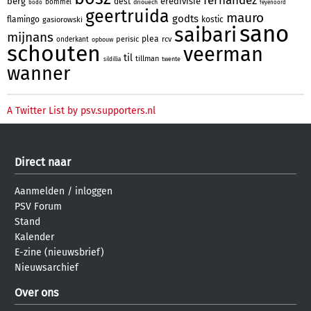
fernandez
berg
eredivisie
dest
bommel
driouech
bodo
feyenoord
geertruida
mauro
godts
flamingo
kostic
gasiorowski
sano
saibari
mijnans
plea
perisic
rcv
onderkant
opbouw
schouten
veerman
til
tillman
twente
sildillia
wanner
A Twitter List by psv.supporters.nl
Direct naar
Aanmelden
/
inloggen
PSV Forum
Stand
Kalender
E-zine (nieuwsbrief)
Nieuwsarchief
Over ons