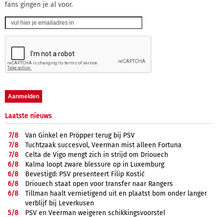
fans gingen je al voor.
Laatste nieuws
7/
8
Van Ginkel en Pröpper terug bij PSV
7/
8
Tuchtzaak succesvol, Veerman mist alleen Fortuna
7/
8
Celta de Vigo mengt zich in strijd om Driouech
6/
8
Kalma loopt zware blessure op in Luxemburg
6/
8
Bevestigd: PSV presenteert Filip Kostić
6/
8
Driouech staat open voor transfer naar Rangers
6/
8
Tillman haalt vernietigend uit en plaatst bom onder langer
verblijf bij Leverkusen
5/
8
PSV en Veerman weigeren schikkingsvoorstel