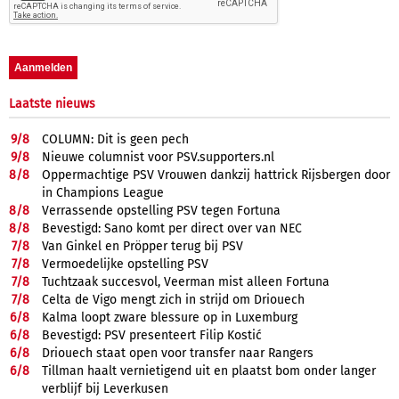
Laatste nieuws
9/
8
COLUMN: Dit is geen pech
9/
8
Nieuwe columnist voor PSV.supporters.nl
8/
8
Oppermachtige PSV Vrouwen dankzij hattrick Rijsbergen door
in Champions League
8/
8
Verrassende opstelling PSV tegen Fortuna
8/
8
Bevestigd: Sano komt per direct over van NEC
7/
8
Van Ginkel en Pröpper terug bij PSV
7/
8
Vermoedelijke opstelling PSV
7/
8
Tuchtzaak succesvol, Veerman mist alleen Fortuna
7/
8
Celta de Vigo mengt zich in strijd om Driouech
6/
8
Kalma loopt zware blessure op in Luxemburg
6/
8
Bevestigd: PSV presenteert Filip Kostić
6/
8
Driouech staat open voor transfer naar Rangers
6/
8
Tillman haalt vernietigend uit en plaatst bom onder langer
verblijf bij Leverkusen