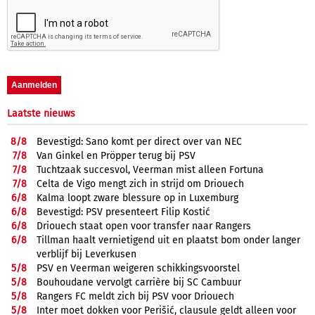
Laatste nieuws
8/
8
Bevestigd: Sano komt per direct over van NEC
7/
8
Van Ginkel en Pröpper terug bij PSV
7/
8
Tuchtzaak succesvol, Veerman mist alleen Fortuna
7/
8
Celta de Vigo mengt zich in strijd om Driouech
6/
8
Kalma loopt zware blessure op in Luxemburg
6/
8
Bevestigd: PSV presenteert Filip Kostić
6/
8
Driouech staat open voor transfer naar Rangers
6/
8
Tillman haalt vernietigend uit en plaatst bom onder langer
verblijf bij Leverkusen
5/
8
PSV en Veerman weigeren schikkingsvoorstel
5/
8
Bouhoudane vervolgt carrière bij SC Cambuur
5/
8
Rangers FC meldt zich bij PSV voor Driouech
5/
8
Inter moet dokken voor Perišić, clausule geldt alleen voor