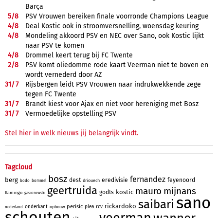
Barça
5/
8
PSV Vrouwen bereiken finale voorronde Champions League
4/
8
Deal Kostic ook in stroomversnelling, woensdag keuring
4/
8
Mondeling akkoord PSV en NEC over Sano, ook Kostic lijkt
naar PSV te komen
4/
8
Drommel keert terug bij FC Twente
2/
8
PSV komt oliedomme rode kaart Veerman niet te boven en
wordt vernederd door AZ
31/
7
Rijsbergen leidt PSV Vrouwen naar indrukwekkende zege
tegen FC Twente
31/
7
Brandt kiest voor Ajax en niet voor hereniging met Bosz
31/
7
Vermoedelijke opstelling PSV
Stel hier in welk nieuws jij belangrijk vindt.
Tagcloud
bosz
fernandez
berg
dest
eredivisie
feyenoord
driouech
bodo
bommel
geertruida
mauro
mijnans
kostic
godts
flamingo
gasiorowski
sano
saibari
rickardoko
perisic
onderkant
plea
rcv
opbouw
nederland
schouten