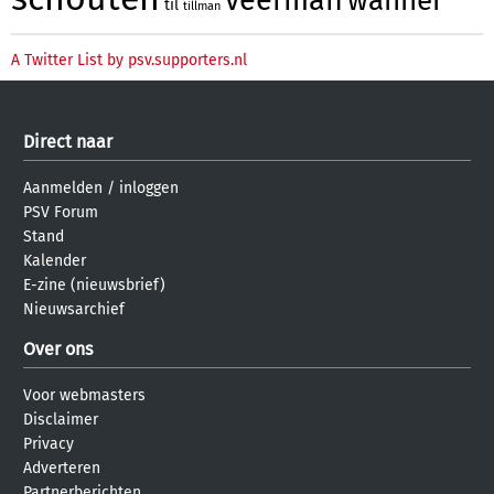
veerman
wanner
til
tillman
A Twitter List by psv.supporters.nl
Direct naar
Aanmelden
/
inloggen
PSV Forum
Stand
Kalender
E-zine (nieuwsbrief)
Nieuwsarchief
Over ons
Voor webmasters
Disclaimer
Privacy
Adverteren
Partnerberichten