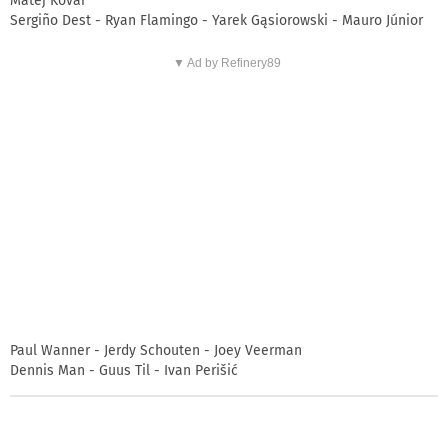
Matěj Kovář
Sergiño Dest - Ryan Flamingo - Yarek Gąsiorowski - Mauro Júnior
▼ Ad by Refinery89
Paul Wanner - Jerdy Schouten - Joey Veerman
Dennis Man - Guus Til - Ivan Perišić