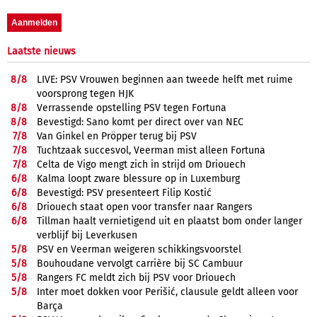
Laatste nieuws
8/
8
LIVE: PSV Vrouwen beginnen aan tweede helft met ruime
voorsprong tegen HJK
8/
8
Verrassende opstelling PSV tegen Fortuna
8/
8
Bevestigd: Sano komt per direct over van NEC
7/
8
Van Ginkel en Pröpper terug bij PSV
7/
8
Tuchtzaak succesvol, Veerman mist alleen Fortuna
7/
8
Celta de Vigo mengt zich in strijd om Driouech
6/
8
Kalma loopt zware blessure op in Luxemburg
6/
8
Bevestigd: PSV presenteert Filip Kostić
6/
8
Driouech staat open voor transfer naar Rangers
6/
8
Tillman haalt vernietigend uit en plaatst bom onder langer
verblijf bij Leverkusen
5/
8
PSV en Veerman weigeren schikkingsvoorstel
5/
8
Bouhoudane vervolgt carrière bij SC Cambuur
5/
8
Rangers FC meldt zich bij PSV voor Driouech
5/
8
Inter moet dokken voor Perišić, clausule geldt alleen voor
Barça