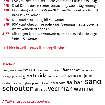
5/
8
PSV Vrouwen bereiken finale voorronde Champions League
4/
8
Deal Kostic ook in stroomversnelling, woensdag keuring
4/
8
Mondeling akkoord PSV en NEC over Sano, ook Kostic lijkt
naar PSV te komen
4/
8
Drommel keert terug bij FC Twente
2/
8
PSV komt oliedomme rode kaart Veerman niet te boven en
wordt vernederd door AZ
31/
7
Rijsbergen leidt PSV Vrouwen naar indrukwekkende zege
tegen FC Twente
Stel hier in welk nieuws jij belangrijk vindt.
Tagcloud
bosz
fernandez
berg
dest
eredivisie
feyenoord
driouech
bodo
bommel
geertruida
mauro
mijnans
kostic
godts
flamingo
gasiorowski
sano
saibari
rickardoko
perisic
onderkant
plea
rcv
opbouw
nederland
schouten
veerman
wanner
til
tillman
A Twitter List by psv.supporters.nl