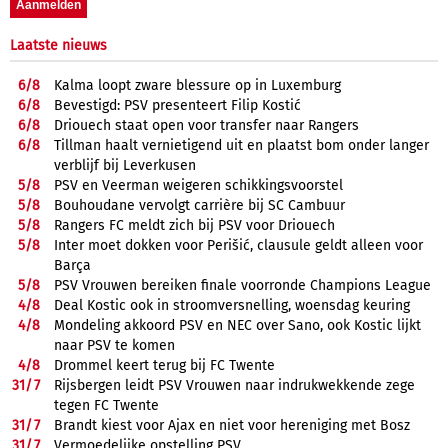
Laatste nieuws
6/
8
Kalma loopt zware blessure op in Luxemburg
6/
8
Bevestigd: PSV presenteert Filip Kostić
6/
8
Driouech staat open voor transfer naar Rangers
6/
8
Tillman haalt vernietigend uit en plaatst bom onder langer
verblijf bij Leverkusen
5/
8
PSV en Veerman weigeren schikkingsvoorstel
5/
8
Bouhoudane vervolgt carrière bij SC Cambuur
5/
8
Rangers FC meldt zich bij PSV voor Driouech
5/
8
Inter moet dokken voor Perišić, clausule geldt alleen voor
Barça
5/
8
PSV Vrouwen bereiken finale voorronde Champions League
4/
8
Deal Kostic ook in stroomversnelling, woensdag keuring
4/
8
Mondeling akkoord PSV en NEC over Sano, ook Kostic lijkt
naar PSV te komen
4/
8
Drommel keert terug bij FC Twente
31/
7
Rijsbergen leidt PSV Vrouwen naar indrukwekkende zege
tegen FC Twente
31/
7
Brandt kiest voor Ajax en niet voor hereniging met Bosz
31/
7
Vermoedelijke opstelling PSV