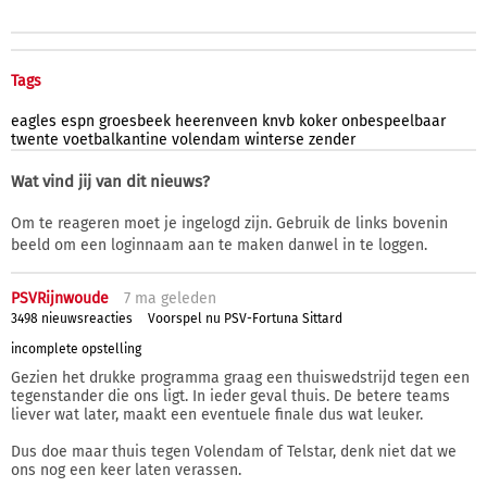
Tags
eagles
espn
groesbeek
heerenveen
knvb
koker
onbespeelbaar
twente
voetbalkantine
volendam
winterse
zender
Wat vind jij van dit nieuws?
Om te reageren moet je ingelogd zijn. Gebruik de links bovenin
beeld om een loginnaam aan te maken danwel in te loggen.
PSVRijnwoude
7 ma
geleden
3498 nieuwsreacties
Voorspel nu PSV-Fortuna Sittard
incomplete opstelling
Gezien het drukke programma graag een thuiswedstrijd tegen een
tegenstander die ons ligt. In ieder geval thuis. De betere teams
liever wat later, maakt een eventuele finale dus wat leuker.
Dus doe maar thuis tegen Volendam of Telstar, denk niet dat we
ons nog een keer laten verassen.