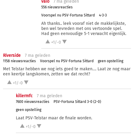
vaio
7 ma
geleden
556 nieuwsreacties
Voorspel nu PSV-Fortuna Sittard
4-3-3
Ah thanks.. leek vooraf niet de makkelijkste,
ben wel tevreden met ons vertoonde spel.
Had geen eenvoudige 5-1 verwacht eigenlijk.
+1/-0
Riverside
7 ma
geleden
1158 nieuwsreacties
Voorspel nu PSV-Fortuna Sittard
geen opstelling
Met Telstar hebben we nog iets goed te maken…. Laat ze nog maar
een keertje langskomen, zetten we dat recht?
+1/-0
killermfc
7 ma
geleden
7600 nieuwsreacties
PSV-Fortuna Sittard 3-0 (2-0)
geen opstelling
Laat PSV-Telstar maar de finale worden.
+1/-0