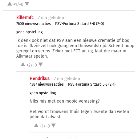
+1/-0
killermfc
7 ma
geleden
7600 nieuwsreacties
PSV-Fortuna Sittard 3-0 (2-0)
geen opstelling
Ik denk ook niet dat PSV aan een nieuwe crematie of bbq
toe is. Ik zie zelf ook graag een thuiswedstrijd. Scheelt hoop
geregel en gereis. Zeker niet FCT-uit iig, laat die maar in
Alkmaar spelen.
+2/-0
Hendrikus
7 ma
geleden
4387 nieuwsreacties
PSV-Fortuna Sittard 5-3 (2-1)
geen opstelling
Niks mis met een mooie verassing?
Het wordt trouwens thuis tegen Twente dan weten
jullie dat alvast.
+1/-0