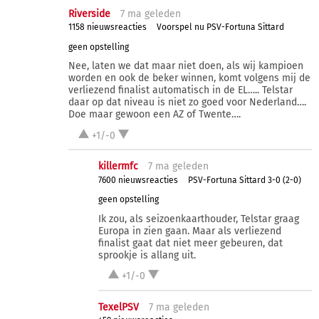
Riverside
7 ma
geleden
1158 nieuwsreacties
Voorspel nu PSV-Fortuna Sittard
geen opstelling
Nee, laten we dat maar niet doen, als wij kampioen
worden en ook de beker winnen, komt volgens mij de
verliezend finalist automatisch in de EL….. Telstar
daar op dat niveau is niet zo goed voor Nederland….
Doe maar gewoon een AZ of Twente….
+1/-0
killermfc
7 ma
geleden
7600 nieuwsreacties
PSV-Fortuna Sittard 3-0 (2-0)
geen opstelling
Ik zou, als seizoenkaarthouder, Telstar graag
Europa in zien gaan. Maar als verliezend
finalist gaat dat niet meer gebeuren, dat
sprookje is allang uit.
+1/-0
TexelPSV
7 ma
geleden