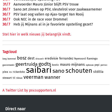
31/
7
Aanvoerder Mauro Júnior blijft PSV trouw
30/
7
Sano zet zinnen op PSV, sleutelrol voor zaakwaarnemer
30/
7
PSV laat oog vallen op Ajax-target Van Rooij
30/
7
Ook NEC in de race voor Drommel
30/
7
Heb jij Mijnans al in je favoriete opstelling gezet?
Stel hier in welk nieuws jij belangrijk vindt.
Tagcloud
bosz
dest
eredivisie
fernandez
flamingo
feyenoord
bommel
berg
driouech
godts
geertruida
mijnans
mauro
kostic
pepi
gasiorowski
opbouw
perisic
saibari
schouten
sano
sildillia
plea
rickardoko
rcv
veerman
wanner
stewart
til
tillman
A Twitter List by psv.supporters.nl
Direct naar