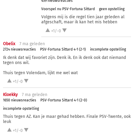
459 nieuwsreacties
Voorspel nu PSV-Fortuna Sittard
geen opstelling
Volgens mij is die regel tien jaar geleden al
afgeschaft, maar ik kan het mis hebben
+1/-0
Obelix
7 ma
geleden
2724 nieuwsreacties
PSV-Fortuna Sittard 4-1 (2-1)
incomplete opstelling
Ik denk dat wij favoriet zijn. Denk ik. En ik denk ook dat niemand
tegen ons wil.
Thuis tegen Volendam, lijkt me wel wat
+1/-0
Kloekky
7 ma
geleden
1650 nieuwsreacties
PSV-Fortuna Sittard 4-1 (2-0)
incomplete opstelling
Thuis tegen AZ. Kan je maar gehad hebben. Finale PSV-Twente, ook
leuk
+1/-0