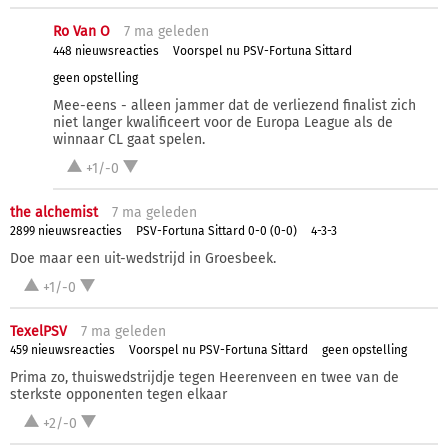
Ro Van O
7 ma
geleden
448 nieuwsreacties
Voorspel nu PSV-Fortuna Sittard
geen opstelling
Mee-eens - alleen jammer dat de verliezend finalist zich
niet langer kwalificeert voor de Europa League als de
winnaar CL gaat spelen.
+1/-0
the alchemist
7 ma
geleden
2899 nieuwsreacties
PSV-Fortuna Sittard 0-0 (0-0)
4-3-3
Doe maar een uit-wedstrijd in Groesbeek.
+1/-0
TexelPSV
7 ma
geleden
459 nieuwsreacties
Voorspel nu PSV-Fortuna Sittard
geen opstelling
Prima zo, thuiswedstrijdje tegen Heerenveen en twee van de
sterkste opponenten tegen elkaar
+2/-0