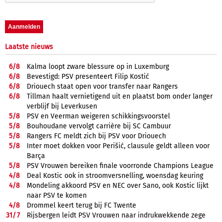
Laatste nieuws
6/
8
Kalma loopt zware blessure op in Luxemburg
6/
8
Bevestigd: PSV presenteert Filip Kostić
6/
8
Driouech staat open voor transfer naar Rangers
6/
8
Tillman haalt vernietigend uit en plaatst bom onder langer
verblijf bij Leverkusen
5/
8
PSV en Veerman weigeren schikkingsvoorstel
5/
8
Bouhoudane vervolgt carrière bij SC Cambuur
5/
8
Rangers FC meldt zich bij PSV voor Driouech
5/
8
Inter moet dokken voor Perišić, clausule geldt alleen voor
Barça
5/
8
PSV Vrouwen bereiken finale voorronde Champions League
4/
8
Deal Kostic ook in stroomversnelling, woensdag keuring
4/
8
Mondeling akkoord PSV en NEC over Sano, ook Kostic lijkt
naar PSV te komen
4/
8
Drommel keert terug bij FC Twente
31/
7
Rijsbergen leidt PSV Vrouwen naar indrukwekkende zege