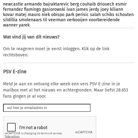
newcastle
armando
bajraktarevic
berg
couhaib
driouech
esmir
fernandez
flamingo
gasiorowski
ivan
james
jerdy
joey
kiliann
kovar
matej
mauro
niek
obispo
park
perisic
salah
schiks
schouten
sildillia
smolenaars
til
veerman
verkooijen
voorbereidende
wanner
yarek
Wat vind jij van dit nieuws?
Om te reageren moet je eerst inloggen. Klik op de link
rechtsboven.
PSV E-zine
Meld je aan en ontvang elke week een vers PSV E-zine in je
mailbox met al het nieuws en achtergronden. Maar liefst 28.653
fans gingen je al voor.