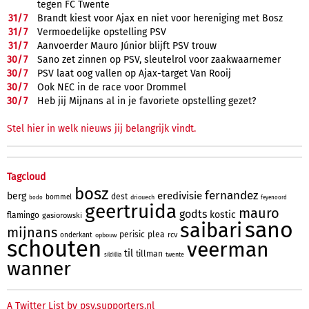
tegen FC Twente
31/
7
Brandt kiest voor Ajax en niet voor hereniging met Bosz
31/
7
Vermoedelijke opstelling PSV
31/
7
Aanvoerder Mauro Júnior blijft PSV trouw
30/
7
Sano zet zinnen op PSV, sleutelrol voor zaakwaarnemer
30/
7
PSV laat oog vallen op Ajax-target Van Rooij
30/
7
Ook NEC in de race voor Drommel
30/
7
Heb jij Mijnans al in je favoriete opstelling gezet?
Stel hier in welk nieuws jij belangrijk vindt.
Tagcloud
bosz
fernandez
eredivisie
berg
dest
bommel
driouech
bodo
feyenoord
geertruida
mauro
godts
kostic
flamingo
gasiorowski
sano
saibari
mijnans
perisic
plea
rcv
onderkant
opbouw
schouten
veerman
til
tillman
twente
sildillia
wanner
A Twitter List by psv.supporters.nl