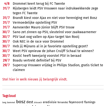
4/
8
Drommel keert terug bij FC Twente
31/
7
Rijsbergen leidt PSV Vrouwen naar indrukwekkende zege
tegen FC Twente
31/
7
Brandt kiest voor Ajax en niet voor hereniging met Bosz
31/
7
Vermoedelijke opstelling PSV
31/
7
Aanvoerder Mauro Júnior blijft PSV trouw
30/
7
Sano zet zinnen op PSV, sleutelrol voor zaakwaarnemer
30/
7
PSV laat oog vallen op Ajax-target Van Rooij
30/
7
Ook NEC in de race voor Drommel
30/
7
Heb jij Mijnans al in je favoriete opstelling gezet?
30/
7
Weet PSV opnieuw de Johan Cruijff Schaal te winnen?
30/
7
Kostić heeft tweejarig voorstel PSV in beraad
29/
7
Boadu vertrekt definitief bij PSV
29/
7
Supercup Vrouwen vrijdag in Philips Stadion, gratis ticket te
claimen
Stel hier in welk nieuws jij belangrijk vindt.
Tagcloud
bosz
dest
eredivisie
feyenoord
flamingo
fernandez
bommel
berg
driouech