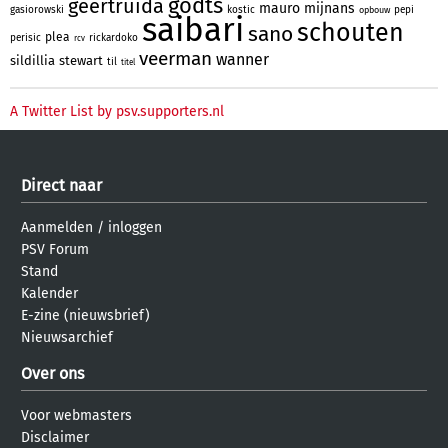
godts
geertruida
mauro
mijnans
gasiorowski
kostic
pepi
opbouw
saibari
schouten
sano
plea
perisic
rickardoko
rcv
veerman
wanner
sildillia
stewart
til
titel
A Twitter List by psv.supporters.nl
Direct naar
Aanmelden
/
inloggen
PSV Forum
Stand
Kalender
E-zine (nieuwsbrief)
Nieuwsarchief
Over ons
Voor webmasters
Disclaimer