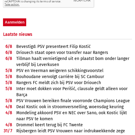
Laatste nieuws
6/
8
Bevestigd: PSV presenteert Filip Kostić
6/
8
Driouech staat open voor transfer naar Rangers
6/
8
Tillman haalt vernietigend uit en plaatst bom onder langer
verblijf bij Leverkusen
5/
8
PSV en Veerman weigeren schikkingsvoorstel
5/
8
Bouhoudane vervolgt carrière bij SC Cambuur
5/
8
Rangers FC meldt zich bij PSV voor Driouech
5/
8
Inter moet dokken voor Perišić, clausule geldt alleen voor
Barça
5/
8
PSV Vrouwen bereiken finale voorronde Champions League
4/
8
Deal Kostic ook in stroomversnelling, woensdag keuring
4/
8
Mondeling akkoord PSV en NEC over Sano, ook Kostic lijkt
naar PSV te komen
4/
8
Drommel keert terug bij FC Twente
31/
7
Rijsbergen leidt PSV Vrouwen naar indrukwekkende zege