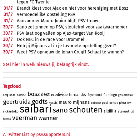
tegen FC Twente
31/
7
Brandt kiest voor Ajax en niet voor hereniging met Bosz
31/
7
Vermoedelijke opstelling PSV
31/
7
Aanvoerder Mauro Júnior blijft PSV trouw
30/
7
Sano zet zinnen op PSV, sleutelrol voor zaakwaarnemer
30/
7
PSV laat oog vallen op Ajax-target Van Rooij
30/
7
Ook NEC in de race voor Drommel
30/
7
Heb jij Mijnans al in je favoriete opstelling gezet?
30/
7
Weet PSV opnieuw de Johan Cruijff Schaal te winnen?
Stel hier in welk nieuws jij belangrijk vindt.
Tagcloud
bosz
dest
eredivisie
fernandez
flamingo
feyenoord
gasiorowski
berg
bodo
bommel
godts
geertruida
mijnans
mauro
plea
kostic
pepi
opbouw
perisic
rcv
saibari
schouten
sano
sildillia
stewart
rickardoko
til
veerman
wanner
tillman
A Twitter List by psv.supporters.nl