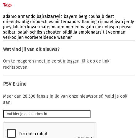
Tags
adamo
armando
bajraktarevic
bayern
berg
couhaib
dest
drieentwintig
driouech
esmir
fernandez
flamingo
ismael
ivan
jerdy
joey
kiliann
kovar
matej
mauro
merien
nagalo
niek
obispo
perisic
saibari
salah
schiks
schouten
sildillia
smolenaars
til
veerman
verkooijen
voorbereidende
wanner
Wat vind jij van dit nieuws?
Om te reageren moet je eerst inloggen. Klik op de link
rechtsboven.
PSV E-zine
Meer dan 28.500 fans zijn lid van onze nieuwsbrief. Meld je ook
aan!