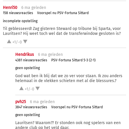
Henri50
6 ma
geleden
158 nieuwsreacties
Voorspel nu PSV-Fortuna Sittard
incomplete opstelling
Til geblesseerd! Zag gisteren Steward op tribune bij Sparta, voor
Lauritsen? Hij weet toch wel dat de transferwindow gesloten is?
+1/-0
Hendrikus
6 ma
geleden
4381 nieuwsreacties
PSV-Fortuna Sittard 5-3 (2-1)
geen opstelling
God wat ben ik blij dat we zo ver voor staan. Ik zou anders
helemaal in de vlekken schieten met al die blessures.?
+1/-0
pvh25
6 ma
geleden
3847 nieuwsreacties
Voorspel nu PSV-Fortuna Sittard
geen opstelling
Lauritsen? Waarom?? Er stonden ook nog spelers van een
andere club op het veld daar.