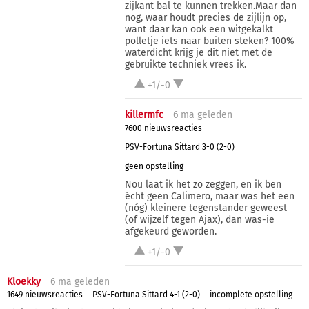
zijkant bal te kunnen trekken.Maar dan
nog, waar houdt precies de zijlijn op,
want daar kan ook een witgekalkt
polletje iets naar buiten steken? 100%
waterdicht krijg je dit niet met de
gebruikte techniek vrees ik.
+1/-0
killermfc
6 ma
geleden
7600 nieuwsreacties
PSV-Fortuna Sittard 3-0 (2-0)
geen opstelling
Nou laat ik het zo zeggen, en ik ben
écht geen Calimero, maar was het een
(nóg) kleinere tegenstander geweest
(of wijzelf tegen Ajax), dan was-ie
afgekeurd geworden.
+1/-0
Kloekky
6 ma
geleden
1649 nieuwsreacties
PSV-Fortuna Sittard 4-1 (2-0)
incomplete opstelling