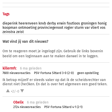
Tags
dieperink
heerenveen
knvb
derby
erwin
foutloos
groningen
honig
koopman
ontmoeting
provinciegenoot
rogier
sturm
var
vliert
vos
zeinstra
zeist
Wat vind jij van dit nieuws?
Om te reageren moet je ingelogd zijn. Gebruik de links bovenin
beeld om een loginnaam aan te maken danwel in te loggen.
killermfc
6 ma
geleden
7600 nieuwsreacties
PSV-Fortuna Sittard 3-0 (2-0)
geen opstelling
Ik betrap mijzelf er steeds vaker op dat ik de scheidsrechter van
dienst niet (her)ken. En dat is over het algemeen een goed teken.
+2/-0
Obelix
6 ma
geleden
2724 nieuwsreacties
PSV-Fortuna Sittard 4-1 (2-1)