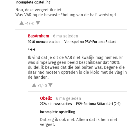
incomplete opstelling
Nou, deze vergeet ik niet.
Was VAR bij de bewuste "bolling van de bal" wedstrijd.
+1/-0
BasArnhem
6 ma
geleden
1040 nieuwsreacties
Voorspel nu PSV-Fortuna Sittard
4-3-3
Ik vind dat je dit de VAR niet kwalijk mag nemen. Er
was simpelweg geen beeld beschikbaar dat 100%
duidelijk bewees dat die bal buiten was. Degene die
daar had moeten optreden is die klojo met de vlag in
de handen.
+1/-0
Obelix
6 ma
geleden
2724 nieuwsreacties
PSV-Fortuna Sittard 4-1 (2-1)
incomplete opstelling
Dat zeg ik ook niet. Alleen dat ik hem niet
vergeet.