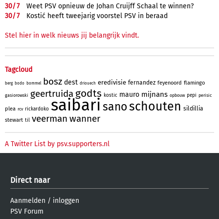
30/
7
Weet PSV opnieuw de Johan Cruijff Schaal te winnen?
30/
7
Kostić heeft tweejarig voorstel PSV in beraad
Stel hier in welk nieuws jij belangrijk vindt.
Tagcloud
bosz
dest
eredivisie
fernandez
feyenoord
flamingo
berg
bodo
bommel
driouech
godts
geertruida
mijnans
mauro
kostic
pepi
gasiorowski
opbouw
perisic
saibari
schouten
sano
sildillia
plea
rickardoko
rcv
veerman
wanner
stewart
til
A Twitter List by psv.supporters.nl
Direct naar
Aanmelden
/
inloggen
PSV Forum