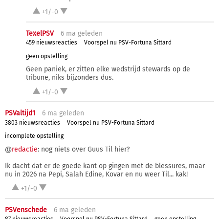
+1/-0
TexelPSV
6 ma
geleden
459 nieuwsreacties
Voorspel nu PSV-Fortuna Sittard
geen opstelling
Geen paniek, er zitten elke wedstrijd stewards op de
tribune, niks bijzonders dus.
+1/-0
PSValtijd1
6 ma
geleden
3803 nieuwsreacties
Voorspel nu PSV-Fortuna Sittard
incomplete opstelling
@
redactie
: nog niets over Guus Til hier?
Ik dacht dat er de goede kant op gingen met de blessures, maar
nu in 2026 na Pepi, Salah Edine, Kovar en nu weer Til... kak!
+1/-0
PSVenschede
6 ma
geleden