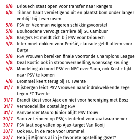
6/
8
Driouech staat open voor transfer naar Rangers
6/
8
Tillman haalt vernietigend uit en plaatst bom onder langer
verblijf bij Leverkusen
5/
8
PSV en Veerman weigeren schikkingsvoorstel
5/
8
Bouhoudane vervolgt carrière bij SC Cambuur
5/
8
Rangers FC meldt zich bij PSV voor Driouech
5/
8
Inter moet dokken voor Perišić, clausule geldt alleen voor
Barça
5/
8
PSV Vrouwen bereiken finale voorronde Champions League
4/
8
Deal Kostic ook in stroomversnelling, woensdag keuring
4/
8
Mondeling akkoord PSV en NEC over Sano, ook Kostic lijkt
naar PSV te komen
4/
8
Drommel keert terug bij FC Twente
31/
7
Rijsbergen leidt PSV Vrouwen naar indrukwekkende zege
tegen FC Twente
31/
7
Brandt kiest voor Ajax en niet voor hereniging met Bosz
31/
7
Vermoedelijke opstelling PSV
31/
7
Aanvoerder Mauro Júnior blijft PSV trouw
30/
7
Sano zet zinnen op PSV, sleutelrol voor zaakwaarnemer
30/
7
PSV laat oog vallen op Ajax-target Van Rooij
30/
7
Ook NEC in de race voor Drommel
30/
7
Heb jij Mijnans al in je favoriete opstelling gezet?