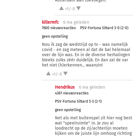
Rotterdam aan toevoegen.
+1/-0
killermfc
6 ma
geleden
7600 nieuwsreacties
PSV-Fortuna Sittard 3-0 (2-0)
geen opstelling
Nou ik zag de wedstrijd op tv - was namelijk
covid - en zag meteen al dat de bal helemaal
over de lijn was. En in de diverse herhalingen
bleeks zulks zéér duidelijk. En dan zal de var
het niet (h)erkennen... waanzin!
+1/-0
Hendrikus
6 ma
geleden
4381 nieuwsreacties
PSV-Fortuna Sittard 5-3 (2-1)
geen opstelling
Net als met buitenspel zit hier nog best
wat "speelruimte" in. Je zou al
loodrecht op de zij/achterlijn moeten
kijken om de juiste lijn omhoog richting