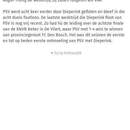
Rogier Honig de wedstrijd, zij zullen fungeren als VAR.
PSV werd acht keer eerder door Dieperink gefloten en bleef in die
acht duels foutloos. De laatste wedstrijd die Dieperink floot van
PSV is nog vrij recent. Zo had hij de leiding over de achtste finale
van de KNVB Beker in De Vliert, waar PSV met 1-4 wist te winnen
van provinciegenoot FC Den Bosch. Het was dit seizoen de eerste
en tot op heden eerste ontmoeting van PSV met Dieperink.
▼ Ad by Refinery89